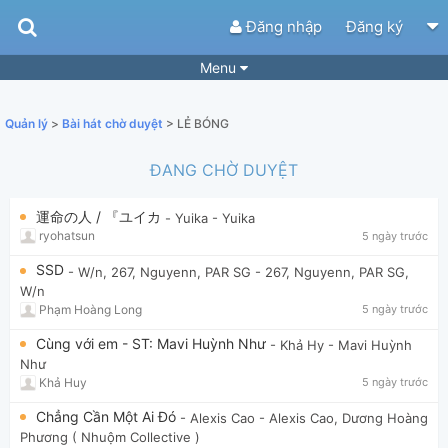
Đăng nhập
Đăng ký
Menu
Bài hát
Guitar Tabs
Quản lý
>
Bài hát chờ duyệt
> LẺ BÓNG
Playlist
Hợp âm
ĐANG CHỜ DUYỆT
Điệu bài hát
Thể loại
運命の人 / 『ユイカ
- Yuika
- Yuika
Tìm theo hợp âm
Tải ứng dụng
ryohatsun
5 ngày trước
Yêu cầu hợp âm
Thành Viên
SSD
- W/n, 267, Nguyenn, PAR SG
- 267, Nguyenn, PAR SG,
W/n
Khóa học
Quản lý
98
Phạm Hoàng Long
5 ngày trước
Tắt quảng cáo
Cùng với em - ST: Mavi Huỳnh Như
- Khả Hy
- Mavi Huỳnh
Như
Khả Huy
5 ngày trước
Chẳng Cần Một Ai Đó
- Alexis Cao
- Alexis Cao, Dương Hoàng
Phương ( Nhuộm Collective )