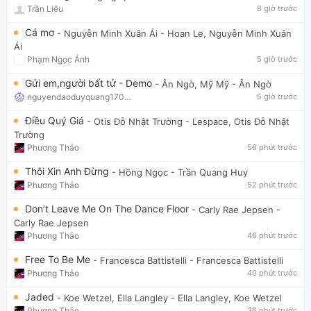
Trần Liêu
8 giờ trước
Cá mơ
- Nguyễn Minh Xuân Ái
- Hoan Le, Nguyễn Minh Xuân
Ái
Phạm Ngọc Ánh
5 giờ trước
Gửi em,người bất tử - Demo
- Ân Ngờ, Mỹ Mỹ
- Ân Ngờ
nguyendaoduyquang17021
5 giờ trước
Điều Quý Giá
- Otis Đỗ Nhật Trường
- Lespace, Otis Đỗ Nhật
Trường
Phương Thảo
56 phút trước
Thôi Xin Anh Đừng
- Hồng Ngọc
- Trần Quang Huy
Phương Thảo
52 phút trước
Don’t Leave Me On The Dance Floor
- Carly Rae Jepsen
-
Carly Rae Jepsen
Phương Thảo
46 phút trước
Free To Be Me
- Francesca Battistelli
- Francesca Battistelli
Phương Thảo
40 phút trước
Jaded
- Koe Wetzel, Ella Langley
- Ella Langley, Koe Wetzel
Phương Thảo
36 phút trước