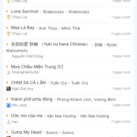
Chau Lai
1 ngày trước
Lone Survivor
- Shaboozey
- Shaboozey
Chau Lai
1 ngày trước
Mùa Lá Bay
- Anh Thúy
- Minh Thái
Chau Lai
1 ngày trước
全部的爱 孙楠 （Yuki no hana Chinese）
- 孙楠
- Ryoki
Matsumoto
Nguyễn Việt Dũng
1 ngày trước
Mưa Chiều Miền Trung (C)
HoangHaiGuitar
1 ngày trước
CHIM SA CÁ LẶN
- Tuấn Cry
- Tuấn Cry
Ngô Gia Huy
1 ngày trước
thành phố phía đông
- Phùng Khánh Linh, Vương Bình
hth_nata
1 ngày trước
Ước mơ của mẹ
- Văn Mai Hương
- Văn Mai Hương
hac
1 ngày trước
Outta My Head
- Sueco
- Sueco