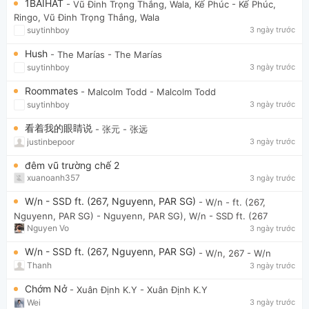
1BAIHAT
- Vũ Đinh Trọng Thắng, Wala, Kế Phúc
- Kế Phúc,
Ringo, Vũ Đinh Trọng Thắng, Wala
suytinhboy
3 ngày trước
Hush
- The Marías
- The Marías
suytinhboy
3 ngày trước
Roommates
- Malcolm Todd
- Malcolm Todd
suytinhboy
3 ngày trước
看着我的眼睛说
- 张元
- 张远
justinbepoor
3 ngày trước
đêm vũ trường chế 2
xuanoanh357
3 ngày trước
W/n - SSD ft. (267, Nguyenn, PAR SG)
- W/n - ft. (267,
Nguyenn, PAR SG)
- Nguyenn, PAR SG), W/n - SSD ft. (267
Nguyen Vo
3 ngày trước
W/n - SSD ft. (267, Nguyenn, PAR SG)
- W/n, 267
- W/n
Thanh
3 ngày trước
Chớm Nở
- Xuân Định K.Y
- Xuân Định K.Y
Wei
3 ngày trước