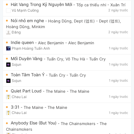
Hát Vang Trong Kỷ Nguyên Mới
- Tốp ca thiếu nhi
- Xuân Trí
Vũ Mạnh Cường
2 ngày trước
Nói nhỏ em nghe
- Hoàng Dũng, Dept (뎁트)
- Dept (뎁트),
Hoàng Dũng, Minkim
Đăng
2 ngày trước
Indie queen
- Alec Benjamin
- Alec Benjamin
Phạm Hoàng Tuấn Anh
1 ngày trước
Mối Duyên Vàng
- Tuấn Cry, Võ Thu Hà
- Tuấn Cry
Sojun
1 ngày trước
Toàn Tâm Toàn Ý
- Tuấn Cry
- Tuấn Cry
Sojun
1 ngày trước
Quiet Part Loud
- The Maine
- The Maine
Chau Lai
1 ngày trước
3:31
- The Maine
- The Maine
Chau Lai
1 ngày trước
Anybody Else (But You)
- The Chainsmokers
- The
Chainsmokers