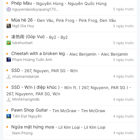
Phép Màu
- Nguyễn Hùng
- Nguyễn Quốc Hùng
nguyendaoduyquang17021
5 ngày trước
Mùa hè 26
- Đen Vâu, Pink Frog
- Pink Frog, Đen Vâu
Ngô Gia Huy
5 ngày trước
凑热闹 (Góp Vui)
- By2
- By2
lukehustset
5 ngày trước
Cheetah with a broken leg
- Alec Benjamin
- Alec Benjamin
Phạm Hoàng Tuấn Anh
5 ngày trước
SSD
- 267, Nguyen, PAR SG
- W/n
nhatnamdaklak
4 ngày trước
SSD - W/n ( điệp khúc )
- W/n ft. ( 267, Nguyenn, PAR SG )
-
267, Nguyenn, PAR SG, W/n
Minhkhangmdb
4 ngày trước
Pawn Shop Guitar
- Tim McGraw
- Tim McGraw
Tiến Đạt Nguyễn
4 ngày trước
Ngửa mặt hứng mưa
- Lil Kim Loại
- Lil Kim Loại
Nam Phùng
4 ngày trước