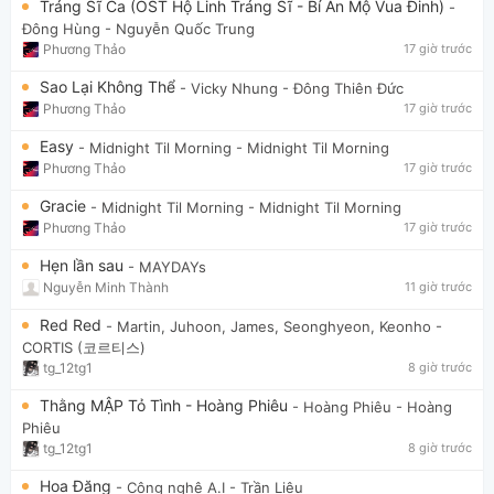
Tráng Sĩ Ca (OST Hộ Linh Tráng Sĩ - Bí Ẩn Mộ Vua Đinh)
-
Đông Hùng
- Nguyễn Quốc Trung
Phương Thảo
17 giờ trước
Sao Lại Không Thể
- Vicky Nhung
- Đông Thiên Đức
Phương Thảo
17 giờ trước
Easy
- Midnight Til Morning
- Midnight Til Morning
Phương Thảo
17 giờ trước
Gracie
- Midnight Til Morning
- Midnight Til Morning
Phương Thảo
17 giờ trước
Hẹn lần sau
- MAYDAYs
Nguyễn Minh Thành
11 giờ trước
Red Red
- Martin, Juhoon, James, Seonghyeon, Keonho
-
CORTIS (코르티스)
tg_12tg1
8 giờ trước
Thằng MẬP Tỏ Tình - Hoàng Phiêu
- Hoàng Phiêu
- Hoàng
Phiêu
tg_12tg1
8 giờ trước
Hoa Đăng
- Công nghệ A.I
- Trần Liêu