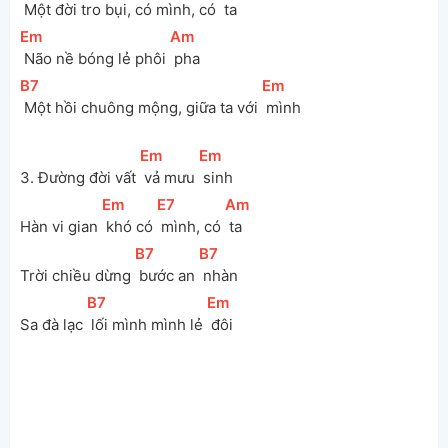
 Một đời tro bụi, có mình, có 
 ta
[
Em
]
[
Am
]
 Não nề bóng lẻ phôi 
 pha
[
B7
]
[
Em
]
 Một hồi chuông mộng, giữa ta với 
 mình
[
Em
]
[
Em
]
3. Đường đời vất 
 vả mưu 
 sinh
[
Em
]
[
E7
]
[
Am
]
Hàn vi gian 
 khó có 
 mình, có 
 ta
[
B7
]
[
B7
]
Trời chiều dừng 
 bước an 
 nhàn
[
B7
]
[
Em
]
Sa đà lạc 
 lối mình mình lẻ 
 đôi