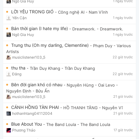
Ngô Gia Huy
1 ngày trước
LỜI YÊU TRONG GIÓ
- Công nghệ AI
- Nam Vĩnh
Yến Cận
1 ngày trước
Bán thời gian (I hate my life)
- Dreamwork.
- Dreamwork.
Ngô Gia Huy
1 ngày trước
Trung thu (Oh my darling, Clementine)
- Phạm Duy
- Various
Artists
musiclistener103_5
22 giờ trước
thu tha
- Trần Duy Khang
- Trần Duy Khang
Đăng
22 giờ trước
Bên đời gian khó có nhau
- Nguyên Hùng - Oai Levo
-
Nguyên Định - Bửu Ấn
musiclistener103_5
21 giờ trước
CÁNH HỒNG TÀN PHAI
- HỒ THANH TĂNG
- Nguyễn Vĩ
hothanhtang04112004
21 giờ trước
Blue About You
- The Band Loula
- The Band Loula
Phương Thảo
17 giờ trước