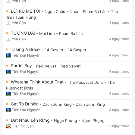
Yến Cận
4 ngày trước
LỜI RU MẸ TÔI
- Ngọc Châu
- Nhạc : Phạm Bá Lân - Thơ :
Trần Tuấn Hùng
Yến Cận
4 ngày trước
TƯỢNG ĐÀI
- Mai Linh
- Phạm Bá Lân
Yến Cận
4 ngày trước
Taking A Break
- 14 Casper
- 14 Casper
Tiến Đạt Nguyễn
4 ngày trước
Surfin' Boy
- Red Velvet
- Red Velvet
Tiến Đạt Nguyễn
4 ngày trước
Whatcha Think About That
- The Pussycat Dolls
- The
Pussycat Dolls
Tiến Đạt Nguyễn
4 ngày trước
Get To Drinkin
- Zach John King
- Zach John King
Tiến Đạt Nguyễn
3 ngày trước
Dắt Nhau Lên Rừng
- Ngọc Phụng
- Ngọc Phụng
Hien Nguyen
3 ngày trước