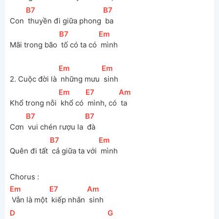
[
B7
]
[
B7
]
Con 
 thuyền đi giữa phong 
 ba
[
B7
]
[
Em
]
Mãi trong bão 
 tố có ta có 
 mình
[
Em
]
[
Em
]
2. Cuộc đời là 
 những mưu 
 sinh
[
Em
]
[
E7
]
[
Am
]
Khổ trong nỗi 
 khổ có 
 mình, có 
 ta
[
B7
]
[
B7
]
Cơn 
 vui chén rượu la 
 đà
[
B7
]
[
Em
]
Quên đi tất 
 cả giữa ta với 
 mình
Chorus :
[
Em
]
[
E7
]
[
Am
]
 Vẫn là một 
 kiếp nhân 
 sinh
[
D
]
[
G
]