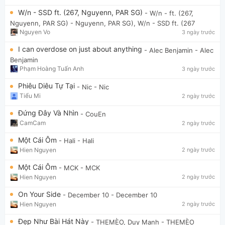
W/n - SSD ft. (267, Nguyenn, PAR SG)
- W/n - ft. (267,
Nguyenn, PAR SG)
- Nguyenn, PAR SG), W/n - SSD ft. (267
Nguyen Vo
3 ngày trước
I can overdose on just about anything
- Alec Benjamin
- Alec
Benjamin
Phạm Hoàng Tuấn Anh
3 ngày trước
Phiêu Diêu Tự Tại
- Nic
- Nic
Tiểu Mi
2 ngày trước
Đứng Đây Và Nhìn
- CouEn
CamCam
2 ngày trước
Một Cái Ôm
- Hali
- Hali
Hien Nguyen
2 ngày trước
Một Cái Ôm
- MCK
- MCK
Hien Nguyen
2 ngày trước
On Your Side
- December 10
- December 10
Hien Nguyen
2 ngày trước
Đẹp Như Bài Hát Này
- THEMÈO, Duy Mạnh
- THEMÈO