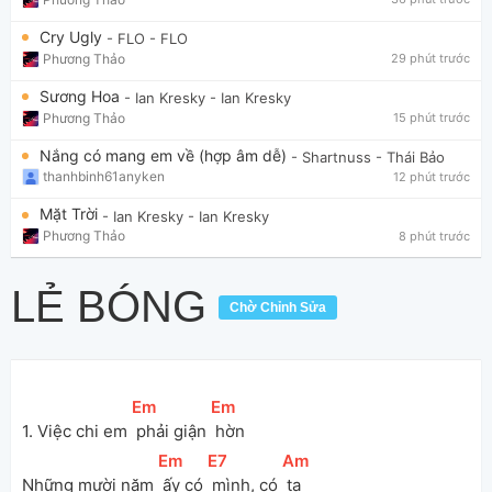
Cry Ugly
- FLO
- FLO
Phương Thảo
29 phút trước
Sương Hoa
- Ian Kresky
- Ian Kresky
Phương Thảo
15 phút trước
Nắng có mang em về (hợp âm dễ)
- Shartnuss
- Thái Bảo
thanhbinh61anyken
12 phút trước
Mặt Trời
- Ian Kresky
- Ian Kresky
Phương Thảo
8 phút trước
LẺ BÓNG
Chờ Chỉnh Sửa
[
Em
]
[
Em
]
1. Việc chi em 
 phải giận 
 hờn
[
Em
]
[
E7
]
[
Am
]
Những mười năm 
 ấy có 
 mình, có 
 ta