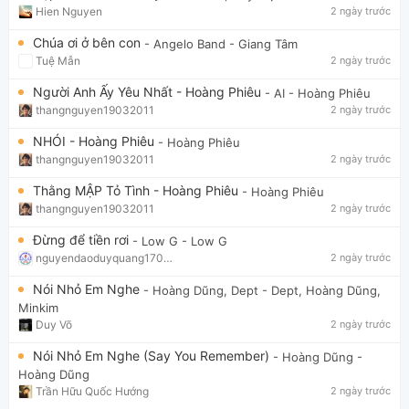
Hien Nguyen
2 ngày trước
Chúa ơi ở bên con
- Angelo Band
- Giang Tâm
Tuệ Mẫn
2 ngày trước
Người Anh Ấy Yêu Nhất - Hoàng Phiêu
- AI
- Hoàng Phiêu
thangnguyen19032011
2 ngày trước
NHÓI - Hoàng Phiêu
- Hoàng Phiêu
thangnguyen19032011
2 ngày trước
Thằng MẬP Tỏ Tình - Hoàng Phiêu
- Hoàng Phiêu
thangnguyen19032011
2 ngày trước
Đừng để tiền rơi
- Low G
- Low G
nguyendaoduyquang17021
2 ngày trước
Nói Nhỏ Em Nghe
- Hoàng Dũng, Dept
- Dept, Hoàng Dũng,
Minkim
Duy Võ
2 ngày trước
Nói Nhỏ Em Nghe (Say You Remember)
- Hoàng Dũng
-
Hoàng Dũng
Trần Hữu Quốc Hướng
2 ngày trước