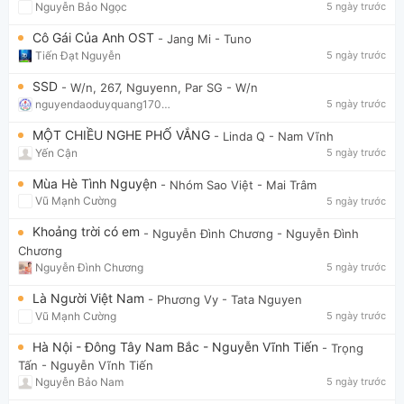
Nguyễn Bảo Ngọc
5 ngày trước
Cô Gái Của Anh OST
- Jang Mi
- Tuno
Tiến Đạt Nguyễn
5 ngày trước
SSD
- W/n, 267, Nguyenn, Par SG
- W/n
nguyendaoduyquang17021
5 ngày trước
MỘT CHIỀU NGHE PHỐ VẮNG
- Linda Q
- Nam Vĩnh
Yến Cận
5 ngày trước
Mùa Hè Tình Nguyện
- Nhóm Sao Việt
- Mai Trâm
Vũ Mạnh Cường
5 ngày trước
Khoảng trời có em
- Nguyễn Đình Chương
- Nguyễn Đình
Chương
Nguyễn Đình Chương
5 ngày trước
Là Người Việt Nam
- Phương Vy
- Tata Nguyen
Vũ Mạnh Cường
5 ngày trước
Hà Nội - Đông Tây Nam Bắc - Nguyễn Vĩnh Tiến
- Trọng
Tấn
- Nguyễn Vĩnh Tiến
Nguyễn Bảo Nam
5 ngày trước