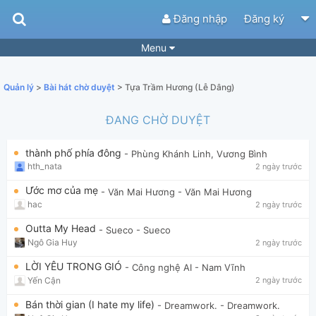
Đăng nhập
Đăng ký
Menu
Bài hát
Guitar Tabs
Quản lý
>
Bài hát chờ duyệt
> Tựa Trầm Hương (Lễ Dâng)
Playlist
Hợp âm
ĐANG CHỜ DUYỆT
Điệu bài hát
Thể loại
thành phố phía đông
- Phùng Khánh Linh, Vương Bình
Tìm theo hợp âm
Tải ứng dụng
hth_nata
2 ngày trước
Yêu cầu hợp âm
Thành Viên
Ước mơ của mẹ
- Văn Mai Hương
- Văn Mai Hương
hac
2 ngày trước
Khóa học
Quản lý
58
Outta My Head
- Sueco
- Sueco
Tắt quảng cáo
Ngô Gia Huy
2 ngày trước
LỜI YÊU TRONG GIÓ
- Công nghệ AI
- Nam Vĩnh
Yến Cận
2 ngày trước
Bán thời gian (I hate my life)
- Dreamwork.
- Dreamwork.