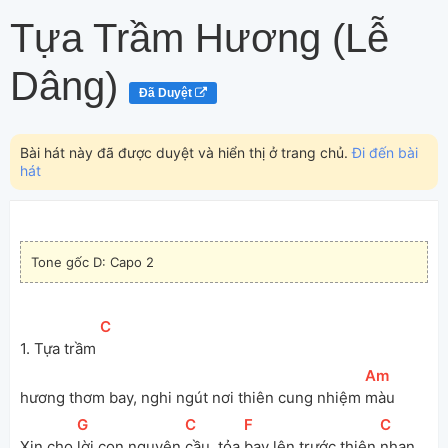
Tựa Trầm Hương (Lễ
Dâng)
Đã Duyệt
Bài hát này đã được duyệt và hiển thị ở trang chủ.
Đi đến bài
hát
Tone gốc D: Capo 2
[
C
]
1. Tựa trầm 
[
Am
]
hương thơm bay, nghi ngút nơi thiên cung nhiệm 
màu 
[
G
]
[
C
]
[
F
]
[
C
]
Xin cho 
lời con nguyện 
cầu, tỏa 
bay lên trước thiên 
nhan