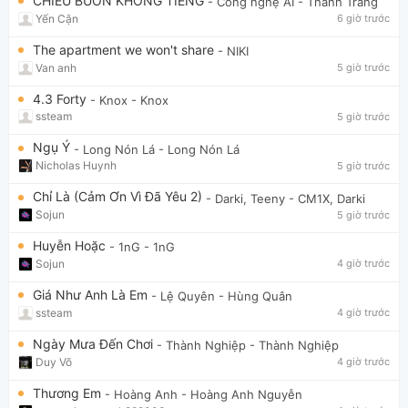
CHIỀU BUỒN KHÔNG TIẾNG
- Công nghệ AI
- Thanh Trang
Yến Cận
6 giờ trước
The apartment we won't share
- NIKI
Van anh
5 giờ trước
4.3 Forty
- Knox
- Knox
ssteam
5 giờ trước
Ngụ Ý
- Long Nón Lá
- Long Nón Lá
Nicholas Huynh
5 giờ trước
Chỉ Là (Cảm Ơn Vì Đã Yêu 2)
- Darki, Teeny
- CM1X, Darki
Sojun
5 giờ trước
Huyễn Hoặc
- 1nG
- 1nG
Sojun
4 giờ trước
Giá Như Anh Là Em
- Lệ Quyên
- Hùng Quân
ssteam
4 giờ trước
Ngày Mưa Đến Chơi
- Thành Nghiệp
- Thành Nghiệp
Duy Võ
4 giờ trước
Thương Em
- Hoàng Anh
- Hoàng Anh Nguyễn