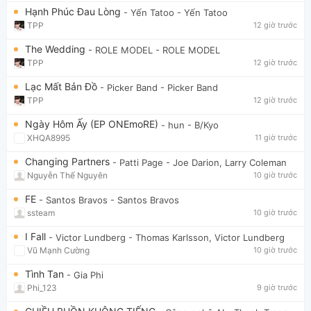
Hạnh Phúc Đau Lòng
- Yến Tatoo
- Yến Tatoo
TPP
12 giờ trước
The Wedding
- ROLE MODEL
- ROLE MODEL
TPP
12 giờ trước
Lạc Mất Bản Đồ
- Picker Band
- Picker Band
TPP
12 giờ trước
Ngày Hôm Ấy (EP ONEmoRE)
- hun
- B/Kyo
XHQA8995
11 giờ trước
Changing Partners
- Patti Page
- Joe Darion, Larry Coleman
Nguyễn Thế Nguyên
10 giờ trước
FE
- Santos Bravos
- Santos Bravos
ssteam
10 giờ trước
I Fall
- Victor Lundberg
- Thomas Karlsson, Victor Lundberg
Vũ Mạnh Cường
10 giờ trước
Tình Tan
- Gia Phi
Phi_123
9 giờ trước