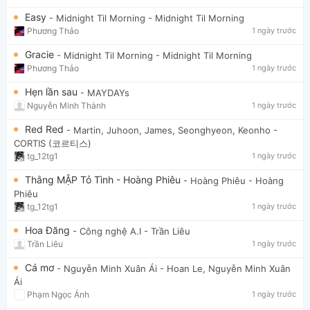
Easy
- Midnight Til Morning
- Midnight Til Morning
Phương Thảo
1 ngày trước
Gracie
- Midnight Til Morning
- Midnight Til Morning
Phương Thảo
1 ngày trước
Hẹn lần sau
- MAYDAYs
Nguyễn Minh Thành
1 ngày trước
Red Red
- Martin, Juhoon, James, Seonghyeon, Keonho
-
CORTIS (코르티스)
tg_12tg1
1 ngày trước
Thằng MẬP Tỏ Tình - Hoàng Phiêu
- Hoàng Phiêu
- Hoàng
Phiêu
tg_12tg1
1 ngày trước
Hoa Đăng
- Công nghệ A.I
- Trần Liêu
Trần Liêu
1 ngày trước
Cá mơ
- Nguyễn Minh Xuân Ái
- Hoan Le, Nguyễn Minh Xuân
Ái
Phạm Ngọc Ánh
1 ngày trước