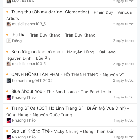
Ngô Gia Huy
2 ngày trước
Trung thu (Oh my darling, Clementine)
- Phạm Duy
- Various
Artists
musiclistener103_5
2 ngày trước
thu tha
- Trần Duy Khang
- Trần Duy Khang
Đăng
2 ngày trước
Bên đời gian khó có nhau
- Nguyên Hùng - Oai Levo
-
Nguyên Định - Bửu Ấn
musiclistener103_5
2 ngày trước
CÁNH HỒNG TÀN PHAI
- HỒ THANH TĂNG
- Nguyễn Vĩ
hothanhtang04112004
2 ngày trước
Blue About You
- The Band Loula
- The Band Loula
Phương Thảo
1 ngày trước
Tráng Sĩ Ca (OST Hộ Linh Tráng Sĩ - Bí Ẩn Mộ Vua Đinh)
-
Đông Hùng
- Nguyễn Quốc Trung
Phương Thảo
1 ngày trước
Sao Lại Không Thể
- Vicky Nhung
- Đông Thiên Đức
Phương Thảo
1 ngày trước