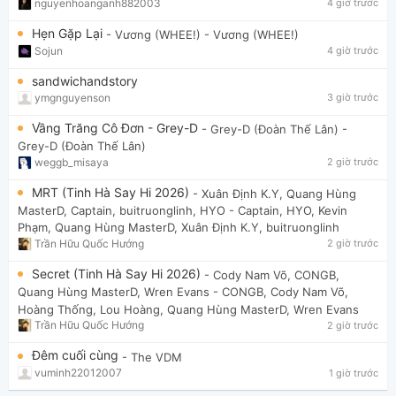
nguyenhoanganh882003
4 giờ trước
Hẹn Gặp Lại
- Vương (WHEE!)
- Vương (WHEE!)
Sojun
4 giờ trước
sandwichandstory
ymgnguyenson
3 giờ trước
Vầng Trăng Cô Đơn - Grey-D
- Grey-D (Đoàn Thế Lân)
-
Grey-D (Đoàn Thế Lân)
weggb_misaya
2 giờ trước
MRT (Tinh Hà Say Hi 2026)
- Xuân Định K.Y, Quang Hùng
MasterD, Captain, buitruonglinh, HYO
- Captain, HYO, Kevin
Phạm, Quang Hùng MasterD, Xuân Định K.Y, buitruonglinh
Trần Hữu Quốc Hướng
2 giờ trước
Secret (Tinh Hà Say Hi 2026)
- Cody Nam Võ, CONGB,
Quang Hùng MasterD, Wren Evans
- CONGB, Cody Nam Võ,
Hoàng Thống, Lou Hoàng, Quang Hùng MasterD, Wren Evans
Trần Hữu Quốc Hướng
2 giờ trước
Đêm cuối cùng
- The VDM
vuminh22012007
1 giờ trước