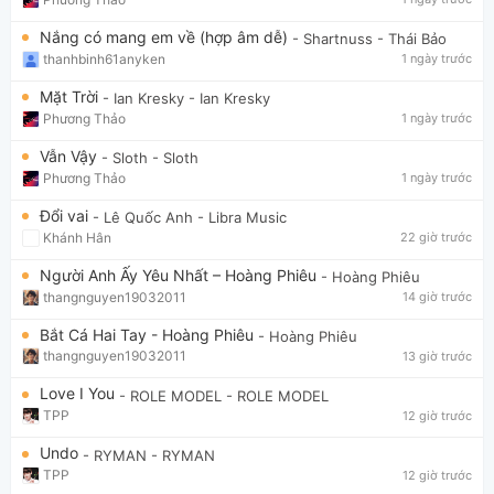
Nắng có mang em về (hợp âm dễ)
- Shartnuss
- Thái Bảo
thanhbinh61anyken
1 ngày trước
Mặt Trời
- Ian Kresky
- Ian Kresky
Phương Thảo
1 ngày trước
Vẫn Vậy
- Sloth
- Sloth
Phương Thảo
1 ngày trước
Đổi vai
- Lê Quốc Anh
- Libra Music
Khánh Hân
22 giờ trước
Người Anh Ấy Yêu Nhất – Hoàng Phiêu
- Hoàng Phiêu
thangnguyen19032011
14 giờ trước
Bắt Cá Hai Tay - Hoàng Phiêu
- Hoàng Phiêu
thangnguyen19032011
13 giờ trước
Love I You
- ROLE MODEL
- ROLE MODEL
TPP
12 giờ trước
Undo
- RYMAN
- RYMAN
TPP
12 giờ trước