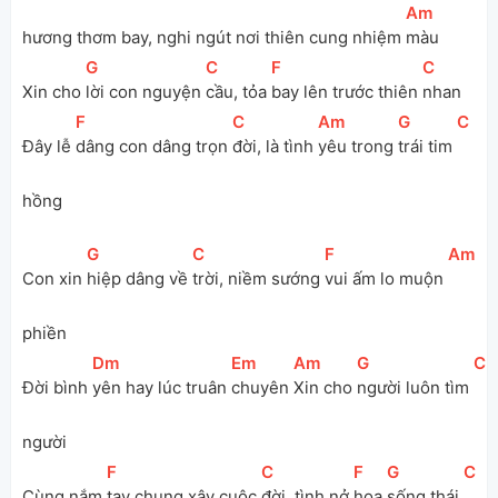
[
Am
]
hương thơm bay, nghi ngút nơi thiên cung nhiệm 
màu 
[
G
]
[
C
]
[
F
]
[
C
]
Xin cho 
lời con nguyện 
cầu, tỏa 
bay lên trước thiên 
nhan
[
F
]
[
C
]
[
Am
]
[
G
]
[
C
]
Đây lễ 
dâng con dâng trọn 
đời, là tình 
yêu trong 
trái tim 
hồng 
[
G
]
[
C
]
[
F
]
[
Am
]
Con xin 
hiệp dâng về 
trời, niềm sướng 
vui ấm lo muộn 
phiền
[
Dm
]
[
Em
]
[
Am
]
[
G
]
[
C
]
Đời bình 
yên hay lúc truân 
chuyên 
Xin cho 
người luôn tìm 
người
[
F
]
[
C
]
[
F
]
[
G
]
[
C
]
Cùng nắm 
tay chung xây cuộc 
đời, tình nở 
hoa 
sống thái 