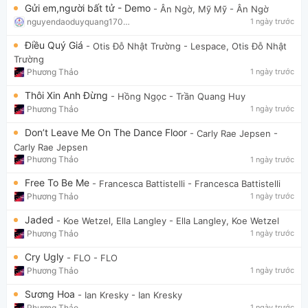
Gửi em,người bất tử - Demo
- Ân Ngờ, Mỹ Mỹ
- Ân Ngờ
nguyendaoduyquang17021
1 ngày trước
Điều Quý Giá
- Otis Đỗ Nhật Trường
- Lespace, Otis Đỗ Nhật
Trường
Phương Thảo
1 ngày trước
Thôi Xin Anh Đừng
- Hồng Ngọc
- Trần Quang Huy
Phương Thảo
1 ngày trước
Don’t Leave Me On The Dance Floor
- Carly Rae Jepsen
-
Carly Rae Jepsen
Phương Thảo
1 ngày trước
Free To Be Me
- Francesca Battistelli
- Francesca Battistelli
Phương Thảo
1 ngày trước
Jaded
- Koe Wetzel, Ella Langley
- Ella Langley, Koe Wetzel
Phương Thảo
1 ngày trước
Cry Ugly
- FLO
- FLO
Phương Thảo
1 ngày trước
Sương Hoa
- Ian Kresky
- Ian Kresky
Phương Thảo
1 ngày trước