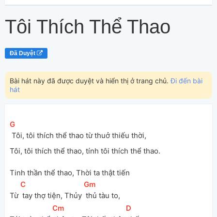
Tôi Thích Thể Thao
Đã Duyệt
Bài hát này đã được duyệt và hiển thị ở trang chủ.
Đi đến bài
hát
[
G
]
 Tôi, tôi thích thể thao từ thuở thiếu thời,
Tôi, tôi thích thể thao, tính tôi thích thể thao.
Tinh thần thể thao, Thời ta thật tiến
[
C
]
[
Gm
]
Từ 
 tay thợ tiện, Thủy 
 thủ tàu to,
[
Cm
]
[
D
]