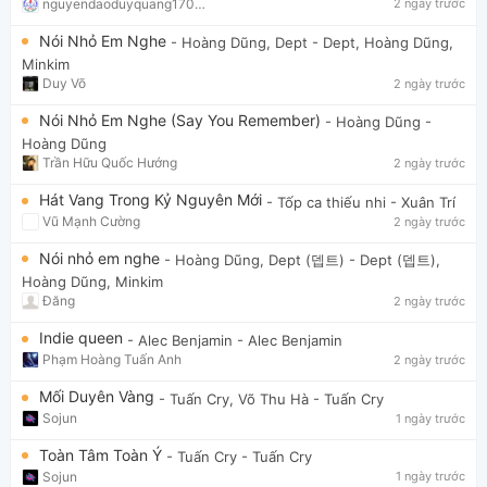
nguyendaoduyquang17021
2 ngày trước
Nói Nhỏ Em Nghe
- Hoàng Dũng, Dept
- Dept, Hoàng Dũng,
Minkim
Duy Võ
2 ngày trước
Nói Nhỏ Em Nghe (Say You Remember)
- Hoàng Dũng
-
Hoàng Dũng
Trần Hữu Quốc Hướng
2 ngày trước
Hát Vang Trong Kỷ Nguyên Mới
- Tốp ca thiếu nhi
- Xuân Trí
Vũ Mạnh Cường
2 ngày trước
Nói nhỏ em nghe
- Hoàng Dũng, Dept (뎁트)
- Dept (뎁트),
Hoàng Dũng, Minkim
Đăng
2 ngày trước
Indie queen
- Alec Benjamin
- Alec Benjamin
Phạm Hoàng Tuấn Anh
2 ngày trước
Mối Duyên Vàng
- Tuấn Cry, Võ Thu Hà
- Tuấn Cry
Sojun
1 ngày trước
Toàn Tâm Toàn Ý
- Tuấn Cry
- Tuấn Cry
Sojun
1 ngày trước