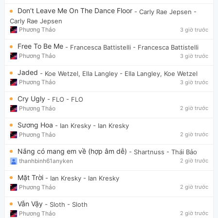
Don’t Leave Me On The Dance Floor
- Carly Rae Jepsen
-
Carly Rae Jepsen
Phương Thảo
3 giờ trước
Free To Be Me
- Francesca Battistelli
- Francesca Battistelli
Phương Thảo
3 giờ trước
Jaded
- Koe Wetzel, Ella Langley
- Ella Langley, Koe Wetzel
Phương Thảo
3 giờ trước
Cry Ugly
- FLO
- FLO
Phương Thảo
2 giờ trước
Sương Hoa
- Ian Kresky
- Ian Kresky
Phương Thảo
2 giờ trước
Nắng có mang em về (hợp âm dễ)
- Shartnuss
- Thái Bảo
thanhbinh61anyken
2 giờ trước
Mặt Trời
- Ian Kresky
- Ian Kresky
Phương Thảo
2 giờ trước
Vẫn Vậy
- Sloth
- Sloth
Phương Thảo
2 giờ trước