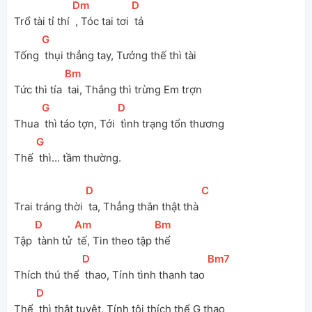
[
Dm
]
[
D
]
Trổ tài tỉ thí 
 , Tóc tai tơi 
 tả
[
G
]
Tống 
 thụi thẳng tay, Tưởng thế thì tài
[
Bm
]
Tức thì tía 
 tai, Thắng thì trừng Em trợn
[
G
]
[
D
]
Thua 
 thì táo tợn, Tới 
 tình trạng tổn thương
[
G
]
Thế 
 thì... tầm thường.
[
D
]
[
C
]
Trai tráng thời 
 ta, Thẳng thắn thật thà 
[
D
]
[
Am
]
[
Bm
]
Tập 
 tành tử 
 tế, Tin theo tập 
thể
[
D
]
[
Bm7
]
Thích thú thể 
 thao, Tính tình thanh tao 
[
D
]
Thể 
 thì thật tuyệt, Tính tôi thích thể G thao