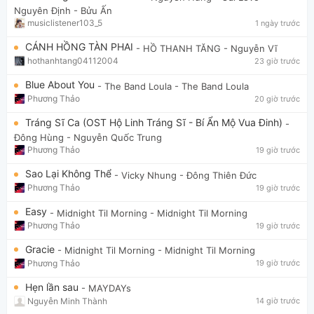
Nguyên Định - Bửu Ấn
musiclistener103_5
1 ngày trước
CÁNH HỒNG TÀN PHAI
- HỒ THANH TĂNG
- Nguyễn Vĩ
hothanhtang04112004
23 giờ trước
Blue About You
- The Band Loula
- The Band Loula
Phương Thảo
20 giờ trước
Tráng Sĩ Ca (OST Hộ Linh Tráng Sĩ - Bí Ẩn Mộ Vua Đinh)
-
Đông Hùng
- Nguyễn Quốc Trung
Phương Thảo
19 giờ trước
Sao Lại Không Thể
- Vicky Nhung
- Đông Thiên Đức
Phương Thảo
19 giờ trước
Easy
- Midnight Til Morning
- Midnight Til Morning
Phương Thảo
19 giờ trước
Gracie
- Midnight Til Morning
- Midnight Til Morning
Phương Thảo
19 giờ trước
Hẹn lần sau
- MAYDAYs
Nguyễn Minh Thành
14 giờ trước