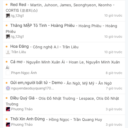
Red Red
- Martin, Juhoon, James, Seonghyeon, Keonho
-
CORTIS (코르티스)
tg_12tg1
10 giờ trước
Thằng MẬP Tỏ Tình - Hoàng Phiêu
- Hoàng Phiêu
- Hoàng
Phiêu
tg_12tg1
10 giờ trước
Hoa Đăng
- Công nghệ A.I
- Trần Liêu
Trần Liêu
10 giờ trước
Cá mơ
- Nguyễn Minh Xuân Ái
- Hoan Le, Nguyễn Minh Xuân
Ái
Phạm Ngọc Ánh
8 giờ trước
Gửi em,người bất tử - Demo
- Ân Ngờ, Mỹ Mỹ
- Ân Ngờ
nguyendaoduyquang17021
7 giờ trước
Điều Quý Giá
- Otis Đỗ Nhật Trường
- Lespace, Otis Đỗ Nhật
Trường
Phương Thảo
3 giờ trước
Thôi Xin Anh Đừng
- Hồng Ngọc
- Trần Quang Huy
Phương Thảo
3 giờ trước