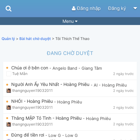
Đăng nhập
Đăng ký
Menu
Bài hát
Guitar Tabs
Quản lý
>
Bài hát chờ duyệt
> Tôi Thích Thể Thao
Playlist
Hợp âm
ĐANG CHỜ DUYỆT
Điệu bài hát
Thể loại
Chúa ơi ở bên con
- Angelo Band
- Giang Tâm
Tìm theo hợp âm
Tải ứng dụng
Tuệ Mẫn
2 ngày trước
Yêu cầu hợp âm
Thành Viên
Người Anh Ấy Yêu Nhất - Hoàng Phiêu
- AI
- Hoàng Phiêu
thangnguyen19032011
2 ngày trước
Khóa học
Quản lý
50
NHÓI - Hoàng Phiêu
- Hoàng Phiêu
Tắt quảng cáo
thangnguyen19032011
2 ngày trước
Thằng MẬP Tỏ Tình - Hoàng Phiêu
- Hoàng Phiêu
thangnguyen19032011
2 ngày trước
Đừng để tiền rơi
- Low G
- Low G