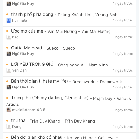
Ngô Gia Huy
1 ngày trước
thành phố phía đông
- Phùng Khánh Linh, Vương Bình
hth_nata
1 ngày trước
Ước mơ của mẹ
- Văn Mai Hương
- Văn Mai Hương
hac
1 ngày trước
Outta My Head
- Sueco
- Sueco
Ngô Gia Huy
1 ngày trước
LỜI YÊU TRONG GIÓ
- Công nghệ AI
- Nam Vĩnh
Yến Cận
1 ngày trước
Bán thời gian (I hate my life)
- Dreamwork.
- Dreamwork.
Ngô Gia Huy
1 ngày trước
Trung thu (Oh my darling, Clementine)
- Phạm Duy
- Various
Artists
musiclistener103_5
1 ngày trước
thu tha
- Trần Duy Khang
- Trần Duy Khang
Đăng
1 ngày trước
Bên đời gian khó có nhau
- Nguyên Hùng - Oai Levo
-