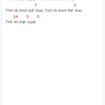
[
C
]
[
D
]
 Tính tôi thích thể 
 thao, Tính tôi thích thể 
 thao
[
G#
]
[
D
]
[
G
]
 Thế 
 thì thật 
 tuyệt 