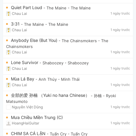
Quiet Part Loud
- The Maine
- The Maine
Chau Lai
1 ngày trước
3:31
- The Maine
- The Maine
Chau Lai
1 ngày trước
Anybody Else (But You)
- The Chainsmokers
- The
Chainsmokers
Chau Lai
1 ngày trước
Lone Survivor
- Shaboozey
- Shaboozey
Chau Lai
1 ngày trước
Mùa Lá Bay
- Anh Thúy
- Minh Thái
Chau Lai
1 ngày trước
全部的爱 孙楠 （Yuki no hana Chinese）
- 孙楠
- Ryoki
Matsumoto
Nguyễn Việt Dũng
1 ngày trước
Mưa Chiều Miền Trung (C)
HoangHaiGuitar
1 ngày trước
CHIM SA CÁ LẶN
- Tuấn Cry
- Tuấn Cry