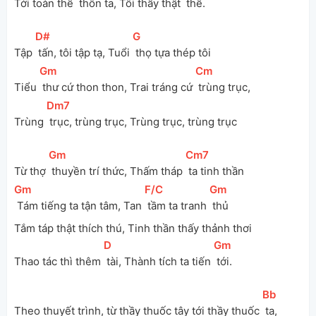
Tới toàn thể 
 thôn ta, Tôi thấy thật 
 thế.
[
D#
]
[
G
]
Tập 
 tấn, tôi tập tạ, Tuổi 
 thọ tựa thép tôi
[
Gm
]
[
Cm
]
Tiểu 
 thư cứ thon thon, Trai tráng cứ 
 trùng trục,
[
Dm7
]
Trùng 
 trục, trùng trục, Trùng trục, trùng trục
[
Gm
]
[
Cm7
]
Từ thợ 
 thuyền trí thức, Thấm tháp 
 ta tinh thần
[
Gm
]
[
F/C
]
[
Gm
]
 Tám tiếng ta tận tâm, Tan 
 tầm ta tranh 
 thủ
Tắm táp thật thích thú, Tinh thần thấy thảnh thơi
[
D
]
[
Gm
]
Thao tác thì thêm 
 tài, Thành tích ta tiến 
 tới.
[
Bb
]
Theo thuyết trình, từ thầy thuốc tây tới thầy thuốc 
 ta,