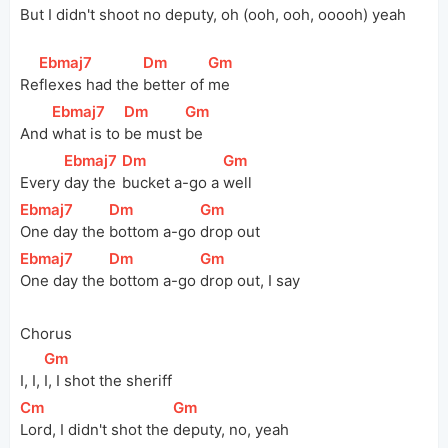
But I didn't shoot no 
deputy, oh (ooh, ooh, ooooh) yeah
[
Ebmaj7
]
[
Dm
]
[
Gm
]
Re
flexes had the 
better of 
me
[
Ebmaj7
]
[
Dm
]
[
Gm
]
And 
what is to 
be must 
be
[
Ebmaj7
]
[
Dm
]
[
Gm
]
Every 
day the 
bucket a-go a 
well
[
Ebmaj7
]
[
Dm
]
[
Gm
]
One day the 
bottom a-go 
drop out
[
Ebmaj7
]
[
Dm
]
[
Gm
]
One day the 
bottom a-go 
drop out, I say
Chorus
[
Gm
]
I, I, 
I, I shot the sheriff
[
Cm
]
[
Gm
]
Lord, I didn't shot the 
deputy, no, yeah