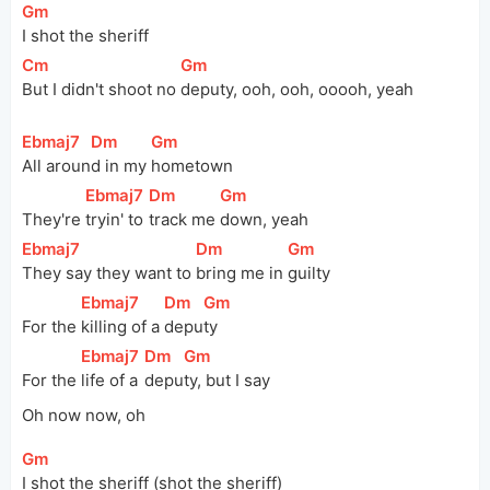
[
Gm
]
I shot the sheriff
[
Cm
]
[
Gm
]
But I didn't shoot no 
deputy, ooh, ooh, ooooh, yeah
[
Ebmaj7
]
[
Dm
]
[
Gm
]
All aroun
d in my 
hometown
[
Ebmaj7
]
[
Dm
]
[
Gm
]
They're 
tryin' to 
track me 
down, yeah
[
Ebmaj7
]
[
Dm
]
[
Gm
]
They say they want to 
bring me in 
guilty
[
Ebmaj7
]
[
Dm
]
[
Gm
]
For the 
killing of a 
depu
ty
[
Ebmaj7
]
[
Dm
]
[
Gm
]
For the 
life of a 
depu
ty, but I say
Oh now now, oh
[
Gm
]
I shot the sheriff (shot the sheriff)