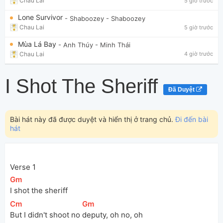
Chau Lai
5 giờ trước
Lone Survivor
- Shaboozey
- Shaboozey
Chau Lai
5 giờ trước
Mùa Lá Bay
- Anh Thúy
- Minh Thái
Chau Lai
4 giờ trước
I Shot The Sheriff
Đã Duyệt
Bài hát này đã được duyệt và hiển thị ở trang chủ.
Đi đến bài
hát
Verse 1
[
Gm
]
I shot the sheriff
[
Cm
]
[
Gm
]
But I didn't shoot no 
deputy, oh no, oh