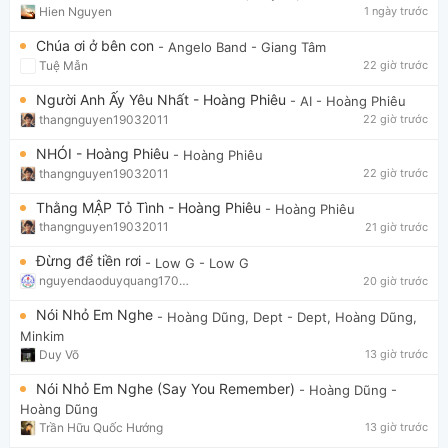
Hien Nguyen
1 ngày trước
Chúa ơi ở bên con
- Angelo Band
- Giang Tâm
Tuệ Mẫn
22 giờ trước
Người Anh Ấy Yêu Nhất - Hoàng Phiêu
- AI
- Hoàng Phiêu
thangnguyen19032011
22 giờ trước
NHÓI - Hoàng Phiêu
- Hoàng Phiêu
thangnguyen19032011
22 giờ trước
Thằng MẬP Tỏ Tình - Hoàng Phiêu
- Hoàng Phiêu
thangnguyen19032011
21 giờ trước
Đừng để tiền rơi
- Low G
- Low G
nguyendaoduyquang17021
20 giờ trước
Nói Nhỏ Em Nghe
- Hoàng Dũng, Dept
- Dept, Hoàng Dũng,
Minkim
Duy Võ
13 giờ trước
Nói Nhỏ Em Nghe (Say You Remember)
- Hoàng Dũng
-
Hoàng Dũng
Trần Hữu Quốc Hướng
13 giờ trước