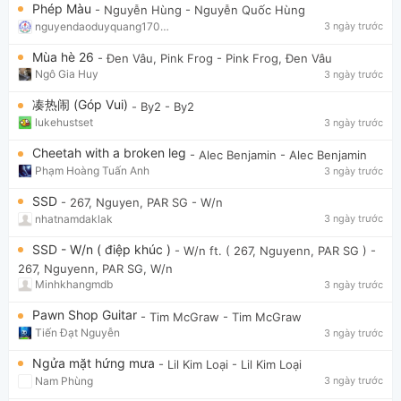
Phép Màu
- Nguyễn Hùng
- Nguyễn Quốc Hùng
nguyendaoduyquang17021
3 ngày trước
Mùa hè 26
- Đen Vâu, Pink Frog
- Pink Frog, Đen Vâu
Ngô Gia Huy
3 ngày trước
凑热闹 (Góp Vui)
- By2
- By2
lukehustset
3 ngày trước
Cheetah with a broken leg
- Alec Benjamin
- Alec Benjamin
Phạm Hoàng Tuấn Anh
3 ngày trước
SSD
- 267, Nguyen, PAR SG
- W/n
nhatnamdaklak
3 ngày trước
SSD - W/n ( điệp khúc )
- W/n ft. ( 267, Nguyenn, PAR SG )
-
267, Nguyenn, PAR SG, W/n
Minhkhangmdb
3 ngày trước
Pawn Shop Guitar
- Tim McGraw
- Tim McGraw
Tiến Đạt Nguyễn
3 ngày trước
Ngửa mặt hứng mưa
- Lil Kim Loại
- Lil Kim Loại
Nam Phùng
3 ngày trước