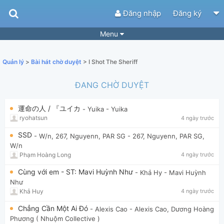
Đăng nhập
Đăng ký
Menu
Bài hát
Guitar Tabs
Quản lý
>
Bài hát chờ duyệt
> I Shot The Sheriff
Playlist
Hợp âm
ĐANG CHỜ DUYỆT
Điệu bài hát
Thể loại
運命の人 / 『ユイカ
- Yuika
- Yuika
Tìm theo hợp âm
Tải ứng dụng
ryohatsun
4 ngày trước
Yêu cầu hợp âm
Thành Viên
SSD
- W/n, 267, Nguyenn, PAR SG
- 267, Nguyenn, PAR SG,
W/n
Khóa học
Quản lý
66
Phạm Hoàng Long
4 ngày trước
Tắt quảng cáo
Cùng với em - ST: Mavi Huỳnh Như
- Khả Hy
- Mavi Huỳnh
Như
Khả Huy
4 ngày trước
Chẳng Cần Một Ai Đó
- Alexis Cao
- Alexis Cao, Dương Hoàng
Phương ( Nhuộm Collective )