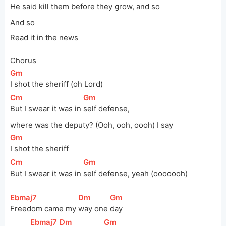
He said 
kill them 
before they 
grow, and so
And so
Read it in the news
Chorus
[
Gm
]
I shot the sheriff (oh Lord)
[
Cm
]
[
Gm
]
But I swear it was in 
self defense,
where was the deputy? (Ooh, ooh, oooh) I say
[
Gm
]
I shot the sheriff
[
Cm
]
[
Gm
]
But I swear it was in 
self defense, yeah (ooooooh)
[
Ebmaj7
]
[
Dm
]
[
Gm
]
Freedom came my 
way one 
day
[
Ebmaj7
]
[
Dm
]
[
Gm
]