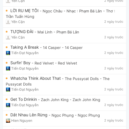
Yến Cận
2 ngày trước
LỜI RU MẸ TÔI
- Ngọc Châu
- Nhạc : Phạm Bá Lân - Thơ :
Trần Tuấn Hùng
Yến Cận
2 ngày trước
TƯỢNG ĐÀI
- Mai Linh
- Phạm Bá Lân
Yến Cận
2 ngày trước
Taking A Break
- 14 Casper
- 14 Casper
Tiến Đạt Nguyễn
2 ngày trước
Surfin' Boy
- Red Velvet
- Red Velvet
Tiến Đạt Nguyễn
2 ngày trước
Whatcha Think About That
- The Pussycat Dolls
- The
Pussycat Dolls
Tiến Đạt Nguyễn
2 ngày trước
Get To Drinkin
- Zach John King
- Zach John King
Tiến Đạt Nguyễn
2 ngày trước
Dắt Nhau Lên Rừng
- Ngọc Phụng
- Ngọc Phụng
Hien Nguyen
2 ngày trước