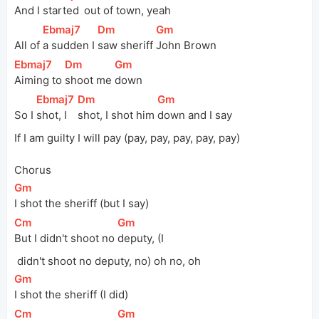
And I 
started 
out of town, 
yeah
[
Ebmaj7
]
[
Dm
]
[
Gm
]
All of 
a sudden I 
saw sheriff 
John Brown
[
Ebmaj7
]
[
Dm
]
[
Gm
]
Aiming to 
shoot me 
down
[
Ebmaj7
]
[
Dm
]
[
Gm
]
So I 
shot, I 
shot, I shot him 
down and I say
If I am guilty I will pay (pay, pay, pay, pay, pay)
Chorus
[
Gm
]
I shot the sheriff (but I say)
[
Cm
]
[
Gm
]
But I didn't shoot no 
deputy, (I
 didn't shoot no deputy, no) oh no, oh
[
Gm
]
I shot the sheriff (I did)
[
Cm
]
[
Gm
]