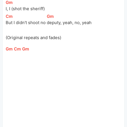
[
Gm
]
I, I (shot the sheriff)
[
Cm
]
[
Gm
]
But I didn't shoot no 
deputy, yeah, no, yeah
(Original repeats and fades)
[
Gm
]
[
Cm
]
[
Gm
]