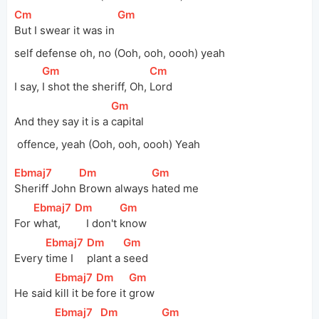
[
Cm
]
[
Gm
]
But I swear it was in 
self
 defense oh, no (Ooh, ooh, oooh) yeah
[
Gm
]
[
Cm
]
I say, 
I shot the sheriff, Oh, 
Lord
[
Gm
]
And they say it is a 
capital
 offence, yeah (Ooh, ooh, oooh) Yeah
[
Ebmaj7
]
[
Dm
]
[
Gm
]
Sheriff John 
Brown always 
hated me
[
Ebmaj7
]
[
Dm
]
[
Gm
]
For 
what, 
    I don't 
know
[
Ebmaj7
]
[
Dm
]
[
Gm
]
Every 
time I 
plant a 
seed
[
Ebmaj7
]
[
Dm
]
[
Gm
]
He said 
kill it be
fore it 
grow
[
Ebmaj7
]
[
Dm
]
[
Gm
]