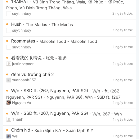
1BAIHAT
- Vũ Đinh Trọng Thắng, Wala, Kế Phúc
- Kế Phúc,
Ringo, Vũ Đinh Trọng Thắng, Wala
suytinhboy
2 ngày trước
Hush
- The Marías
- The Marías
suytinhboy
1 ngày trước
Roommates
- Malcolm Todd
- Malcolm Todd
suytinhboy
1 ngày trước
看着我的眼睛说
- 张元
- 张远
justinbepoor
1 ngày trước
đêm vũ trường chế 2
xuanoanh357
1 ngày trước
W/n - SSD ft. (267, Nguyenn, PAR SG)
- W/n - ft. (267,
Nguyenn, PAR SG)
- Nguyenn, PAR SG), W/n - SSD ft. (267
Nguyen Vo
1 ngày trước
W/n - SSD ft. (267, Nguyenn, PAR SG)
- W/n, 267
- W/n
Thanh
1 ngày trước
Chớm Nở
- Xuân Định K.Y
- Xuân Định K.Y
Wei
1 ngày trước