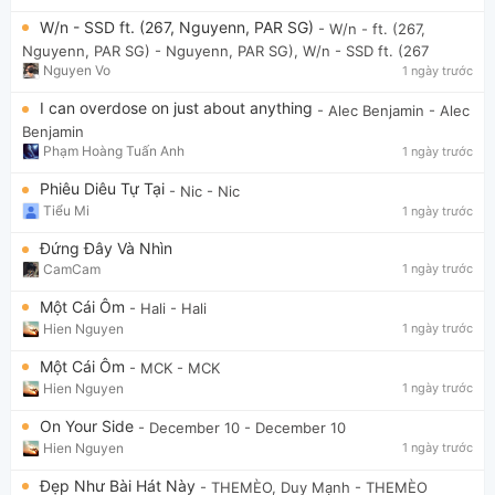
W/n - SSD ft. (267, Nguyenn, PAR SG)
- W/n - ft. (267,
Nguyenn, PAR SG)
- Nguyenn, PAR SG), W/n - SSD ft. (267
Nguyen Vo
1 ngày trước
I can overdose on just about anything
- Alec Benjamin
- Alec
Benjamin
Phạm Hoàng Tuấn Anh
1 ngày trước
Phiêu Diêu Tự Tại
- Nic
- Nic
Tiểu Mi
1 ngày trước
Đứng Đây Và Nhìn
CamCam
1 ngày trước
Một Cái Ôm
- Hali
- Hali
Hien Nguyen
1 ngày trước
Một Cái Ôm
- MCK
- MCK
Hien Nguyen
1 ngày trước
On Your Side
- December 10
- December 10
Hien Nguyen
1 ngày trước
Đẹp Như Bài Hát Này
- THEMÈO, Duy Mạnh
- THEMÈO