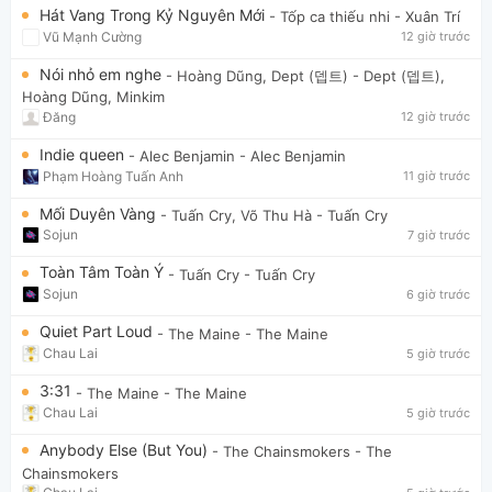
Hát Vang Trong Kỷ Nguyên Mới
- Tốp ca thiếu nhi
- Xuân Trí
Vũ Mạnh Cường
12 giờ trước
Nói nhỏ em nghe
- Hoàng Dũng, Dept (뎁트)
- Dept (뎁트),
Hoàng Dũng, Minkim
Đăng
12 giờ trước
Indie queen
- Alec Benjamin
- Alec Benjamin
Phạm Hoàng Tuấn Anh
11 giờ trước
Mối Duyên Vàng
- Tuấn Cry, Võ Thu Hà
- Tuấn Cry
Sojun
7 giờ trước
Toàn Tâm Toàn Ý
- Tuấn Cry
- Tuấn Cry
Sojun
6 giờ trước
Quiet Part Loud
- The Maine
- The Maine
Chau Lai
5 giờ trước
3:31
- The Maine
- The Maine
Chau Lai
5 giờ trước
Anybody Else (But You)
- The Chainsmokers
- The
Chainsmokers