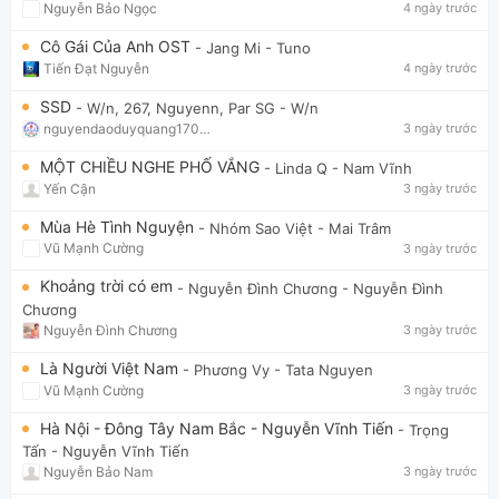
Nguyễn Bảo Ngọc
4 ngày trước
Cô Gái Của Anh OST
- Jang Mi
- Tuno
Tiến Đạt Nguyễn
4 ngày trước
SSD
- W/n, 267, Nguyenn, Par SG
- W/n
nguyendaoduyquang17021
3 ngày trước
MỘT CHIỀU NGHE PHỐ VẮNG
- Linda Q
- Nam Vĩnh
Yến Cận
3 ngày trước
Mùa Hè Tình Nguyện
- Nhóm Sao Việt
- Mai Trâm
Vũ Mạnh Cường
3 ngày trước
Khoảng trời có em
- Nguyễn Đình Chương
- Nguyễn Đình
Chương
Nguyễn Đình Chương
3 ngày trước
Là Người Việt Nam
- Phương Vy
- Tata Nguyen
Vũ Mạnh Cường
3 ngày trước
Hà Nội - Đông Tây Nam Bắc - Nguyễn Vĩnh Tiến
- Trọng
Tấn
- Nguyễn Vĩnh Tiến
Nguyễn Bảo Nam
3 ngày trước