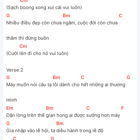
[
Cm
]
(Sạch 
boong xong xui cái vui luôn)
[
G
]
[
Bm
]
[
C
]
Nhiều điều đẹp còn chưa 
ngắm, cuộc đời còn chưa 
thắm thì đừng buồn
[
Cm
]
(Cười 
lên đi cho nó vui luôn)
Verse 2
[
G
]
[
Bm
]
[
C
]
[
G
]
Mày muốn nói câu tạ 
lỗi dành cho 
hết những ai thương 
mình
[
Em
]
[
Bm
]
[
C
]
[
F
]
Dặn lòng trên thế 
gian hong ai được 
sướng hơn mày 
[
G
]
[
Bm
]
Gia nhập vào lễ hội, ta 
diễu hành trong lễ độ
[
C
]
[
G
]