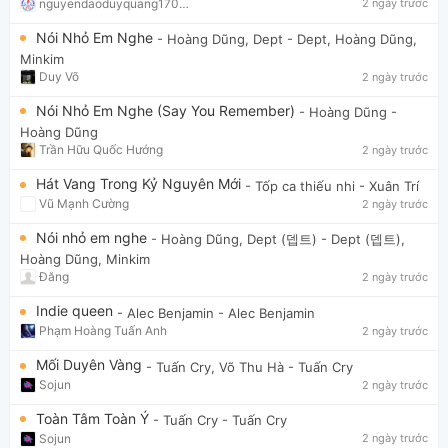
nguyendaoduyquang17021
2 ngày trước
Nói Nhỏ Em Nghe
- Hoàng Dũng, Dept
- Dept, Hoàng Dũng,
Minkim
Duy Võ
2 ngày trước
Nói Nhỏ Em Nghe (Say You Remember)
- Hoàng Dũng
-
Hoàng Dũng
Trần Hữu Quốc Hướng
2 ngày trước
Hát Vang Trong Kỷ Nguyên Mới
- Tốp ca thiếu nhi
- Xuân Trí
Vũ Mạnh Cường
2 ngày trước
Nói nhỏ em nghe
- Hoàng Dũng, Dept (뎁트)
- Dept (뎁트),
Hoàng Dũng, Minkim
Đăng
2 ngày trước
Indie queen
- Alec Benjamin
- Alec Benjamin
Phạm Hoàng Tuấn Anh
2 ngày trước
Mối Duyên Vàng
- Tuấn Cry, Võ Thu Hà
- Tuấn Cry
Sojun
2 ngày trước
Toàn Tâm Toàn Ý
- Tuấn Cry
- Tuấn Cry
Sojun
2 ngày trước