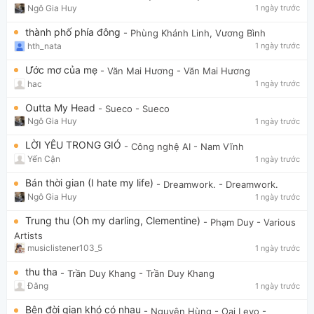
Ngô Gia Huy
1 ngày trước
thành phố phía đông
- Phùng Khánh Linh, Vương Bình
hth_nata
1 ngày trước
Ước mơ của mẹ
- Văn Mai Hương
- Văn Mai Hương
hac
1 ngày trước
Outta My Head
- Sueco
- Sueco
Ngô Gia Huy
1 ngày trước
LỜI YÊU TRONG GIÓ
- Công nghệ AI
- Nam Vĩnh
Yến Cận
1 ngày trước
Bán thời gian (I hate my life)
- Dreamwork.
- Dreamwork.
Ngô Gia Huy
1 ngày trước
Trung thu (Oh my darling, Clementine)
- Phạm Duy
- Various
Artists
musiclistener103_5
1 ngày trước
thu tha
- Trần Duy Khang
- Trần Duy Khang
Đăng
1 ngày trước
Bên đời gian khó có nhau
- Nguyên Hùng - Oai Levo
-