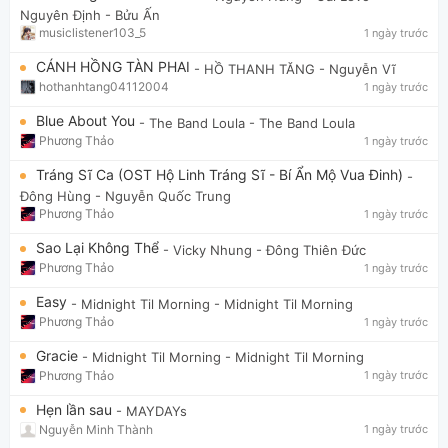
Nguyên Định - Bửu Ấn
musiclistener103_5
1 ngày trước
CÁNH HỒNG TÀN PHAI
- HỒ THANH TĂNG
- Nguyễn Vĩ
hothanhtang04112004
1 ngày trước
Blue About You
- The Band Loula
- The Band Loula
Phương Thảo
1 ngày trước
Tráng Sĩ Ca (OST Hộ Linh Tráng Sĩ - Bí Ẩn Mộ Vua Đinh)
-
Đông Hùng
- Nguyễn Quốc Trung
Phương Thảo
1 ngày trước
Sao Lại Không Thể
- Vicky Nhung
- Đông Thiên Đức
Phương Thảo
1 ngày trước
Easy
- Midnight Til Morning
- Midnight Til Morning
Phương Thảo
1 ngày trước
Gracie
- Midnight Til Morning
- Midnight Til Morning
Phương Thảo
1 ngày trước
Hẹn lần sau
- MAYDAYs
Nguyễn Minh Thành
1 ngày trước