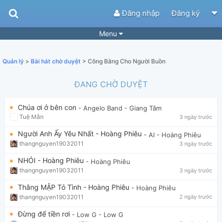
Đăng nhập
Đăng ký
Menu
Bài hát
Guitar Tabs
Quản lý
>
Bài hát chờ duyệt
> Công Bằng Cho Người Buồn
Playlist
Hợp âm
ĐANG CHỜ DUYỆT
Điệu bài hát
Thể loại
Chúa ơi ở bên con
- Angelo Band
- Giang Tâm
Tìm theo hợp âm
Tải ứng dụng
Tuệ Mẫn
3 ngày trước
Yêu cầu hợp âm
Thành Viên
Người Anh Ấy Yêu Nhất - Hoàng Phiêu
- AI
- Hoàng Phiêu
thangnguyen19032011
3 ngày trước
Khóa học
Quản lý
53
NHÓI - Hoàng Phiêu
- Hoàng Phiêu
Tắt quảng cáo
thangnguyen19032011
3 ngày trước
Thằng MẬP Tỏ Tình - Hoàng Phiêu
- Hoàng Phiêu
thangnguyen19032011
2 ngày trước
Đừng để tiền rơi
- Low G
- Low G