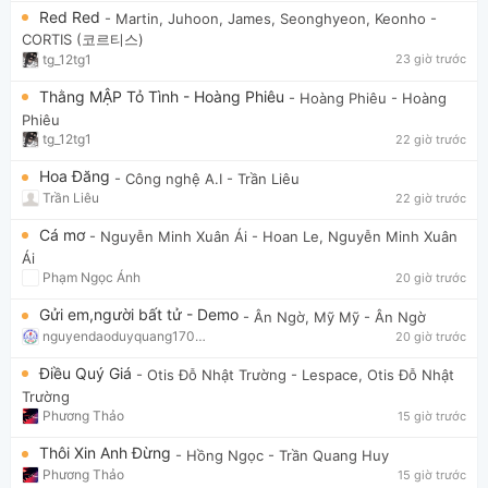
Red Red
- Martin, Juhoon, James, Seonghyeon, Keonho
-
CORTIS (코르티스)
tg_12tg1
23 giờ trước
Thằng MẬP Tỏ Tình - Hoàng Phiêu
- Hoàng Phiêu
- Hoàng
Phiêu
tg_12tg1
22 giờ trước
Hoa Đăng
- Công nghệ A.I
- Trần Liêu
Trần Liêu
22 giờ trước
Cá mơ
- Nguyễn Minh Xuân Ái
- Hoan Le, Nguyễn Minh Xuân
Ái
Phạm Ngọc Ánh
20 giờ trước
Gửi em,người bất tử - Demo
- Ân Ngờ, Mỹ Mỹ
- Ân Ngờ
nguyendaoduyquang17021
20 giờ trước
Điều Quý Giá
- Otis Đỗ Nhật Trường
- Lespace, Otis Đỗ Nhật
Trường
Phương Thảo
15 giờ trước
Thôi Xin Anh Đừng
- Hồng Ngọc
- Trần Quang Huy
Phương Thảo
15 giờ trước