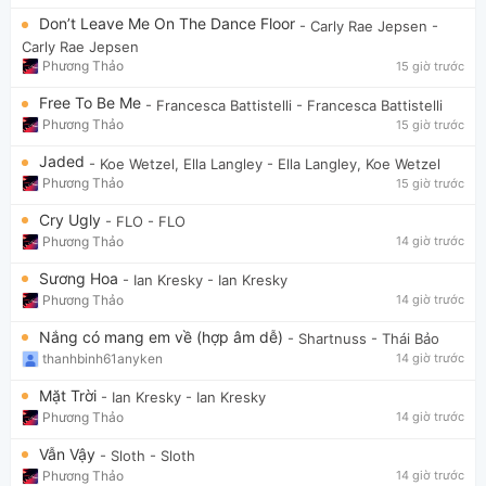
Don’t Leave Me On The Dance Floor
- Carly Rae Jepsen
-
Carly Rae Jepsen
Phương Thảo
15 giờ trước
Free To Be Me
- Francesca Battistelli
- Francesca Battistelli
Phương Thảo
15 giờ trước
Jaded
- Koe Wetzel, Ella Langley
- Ella Langley, Koe Wetzel
Phương Thảo
15 giờ trước
Cry Ugly
- FLO
- FLO
Phương Thảo
14 giờ trước
Sương Hoa
- Ian Kresky
- Ian Kresky
Phương Thảo
14 giờ trước
Nắng có mang em về (hợp âm dễ)
- Shartnuss
- Thái Bảo
thanhbinh61anyken
14 giờ trước
Mặt Trời
- Ian Kresky
- Ian Kresky
Phương Thảo
14 giờ trước
Vẫn Vậy
- Sloth
- Sloth
Phương Thảo
14 giờ trước