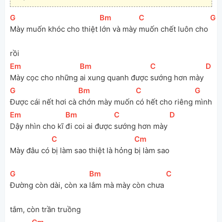
[
G
]
[
Bm
]
[
C
]
[
G
]
Mày muốn khóc cho thiệt 
lớn và mày 
muốn chết luôn cho 
rồi
[
Em
]
[
Bm
]
[
C
]
[
D
]
Mày cọc cho những 
ai xung quanh được 
sướng hơn mày 
[
G
]
[
Bm
]
[
C
]
[
G
]
Được cái nết hơi cà 
chớn mày muốn 
có hết cho riêng 
mình
[
Em
]
[
Bm
]
[
C
]
[
D
]
Dậy nhìn cho kĩ 
đi coi ai được 
sướng hơn mày 
[
C
]
[
Cm
]
Mày đâu có 
bị làm sao thiệt là hỏng 
bị làm sao
[
G
]
[
Bm
]
[
C
]
Đường còn dài, còn xa 
lắm mà mày còn chưa 
tắm, còn trần truồng