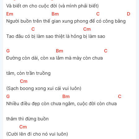
Và 
biết ơn cho cuộc 
đời (và mình phải biết)
[
Em
]
[
Bm
]
[
C
]
[
D
]
Người buồn trên thế 
gian xung phong để 
có công bằng 
[
C
]
[
Cm
]
Tao đâu có 
bị làm sao thiệt là hỏng 
bị làm sao
[
G
]
[
Bm
]
[
C
]
Đường còn dài, còn xa 
lắm mà mày còn chưa 
tắm, còn trần truồng
[
Cm
]
(Sạch 
boong xong xui cái vui luôn)
[
G
]
[
Bm
]
[
C
]
Nhiều điều đẹp còn chưa 
ngắm, cuộc đời còn chưa 
thắm thì đừng buồn
[
Cm
]
(Cười 
lên đi cho nó vui luôn)