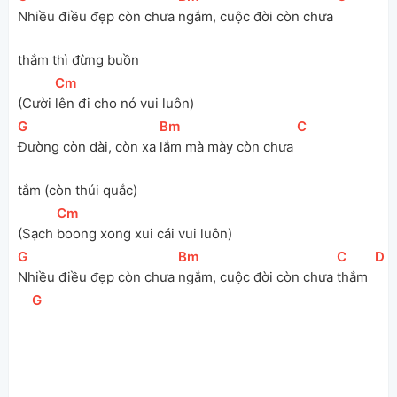
Nhiều điều đẹp còn chưa 
ngắm, cuộc đời còn chưa 
thắm thì đừng buồn
[
Cm
]
(Cười 
lên đi cho nó vui luôn)
[
G
]
[
Bm
]
[
C
]
Đường còn dài, còn xa 
lắm mà mày còn chưa 
tắm (còn thúi quắc)
[
Cm
]
(Sạch 
boong xong xui cái vui luôn)
[
G
]
[
Bm
]
[
C
]
[
D
]
Nhiều điều đẹp còn chưa 
ngắm, cuộc đời còn chưa 
thắm  
[
G
]