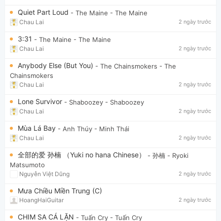
Quiet Part Loud
- The Maine
- The Maine
Chau Lai
2 ngày trước
3:31
- The Maine
- The Maine
Chau Lai
2 ngày trước
Anybody Else (But You)
- The Chainsmokers
- The
Chainsmokers
Chau Lai
2 ngày trước
Lone Survivor
- Shaboozey
- Shaboozey
Chau Lai
2 ngày trước
Mùa Lá Bay
- Anh Thúy
- Minh Thái
Chau Lai
2 ngày trước
全部的爱 孙楠 （Yuki no hana Chinese）
- 孙楠
- Ryoki
Matsumoto
Nguyễn Việt Dũng
2 ngày trước
Mưa Chiều Miền Trung (C)
HoangHaiGuitar
2 ngày trước
CHIM SA CÁ LẶN
- Tuấn Cry
- Tuấn Cry