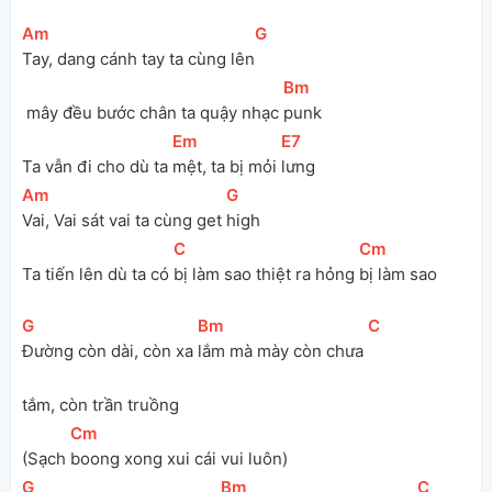
[
Am
]
[
G
]
Tay, dang cánh tay ta cùng lên
[
Bm
]
 mây đều bước chân ta quậy nhạc 
punk
[
Em
]
[
E7
]
Ta vẫn đi cho dù ta 
mệt, ta bị mỏi 
lưng
[
Am
]
[
G
]
Vai, Vai sát vai ta cùng get 
high
[
C
]
[
Cm
]
Ta tiến lên dù ta có 
bị làm sao thiệt ra hỏng 
bị làm sao
[
G
]
[
Bm
]
[
C
]
Đường còn dài, còn xa 
lắm mà mày còn chưa 
tắm, còn trần truồng
[
Cm
]
(Sạch 
boong xong xui cái vui luôn)
[
G
]
[
Bm
]
[
C
]