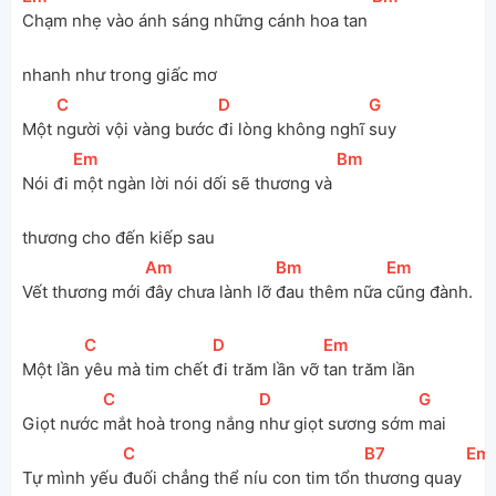
Chạm nhẹ vào ánh sáng những cánh hoa tan 
nhanh như trong giấc mơ
[
C
]
[
D
]
[
G
]
Một 
người vội vàng bước 
đi lòng không nghĩ 
suy 
[
Em
]
[
Bm
]
Nói đi 
một ngàn lời nói dối sẽ thương và 
thương cho đến kiếp sau
[
Am
]
[
Bm
]
[
Em
]
Vết thương mới 
đây chưa lành lỡ 
đau thêm nữa 
cũng đành.
[
C
]
[
D
]
[
Em
]
Một lần 
yêu mà tim chết 
đi trăm lần vỡ 
tan trăm lần
[
C
]
[
D
]
[
G
]
Giọt nước 
mắt hoà trong nắng 
như giọt sương sớm 
mai
[
C
]
[
B7
]
[
Em
Tự mình yếu 
đuối chẳng thể níu con tim tổn 
thương quay 