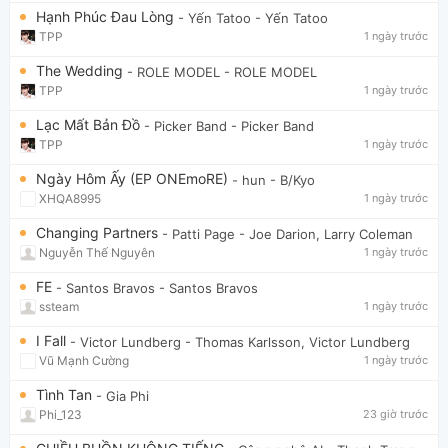
Hạnh Phúc Đau Lòng
- Yến Tatoo
- Yến Tatoo
TPP
1 ngày trước
The Wedding
- ROLE MODEL
- ROLE MODEL
TPP
1 ngày trước
Lạc Mất Bản Đồ
- Picker Band
- Picker Band
TPP
1 ngày trước
Ngày Hôm Ấy (EP ONEmoRE)
- hun
- B/Kyo
XHQA8995
1 ngày trước
Changing Partners
- Patti Page
- Joe Darion, Larry Coleman
Nguyễn Thế Nguyên
1 ngày trước
FE
- Santos Bravos
- Santos Bravos
ssteam
1 ngày trước
I Fall
- Victor Lundberg
- Thomas Karlsson, Victor Lundberg
Vũ Mạnh Cường
1 ngày trước
Tình Tan
- Gia Phi
Phi_123
23 giờ trước