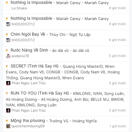
Nothing Is Impossible
- Mariah Carey
- Mariah Carey
Le Shuke
9 giờ trước
Nothing Is Impossible
- Mariah Carey
- Mariah Carey
tin002002112
9 giờ trước
Chim Ngói Bay Về
- Thùy Chi
- Ngô Tự Lập
tin002002112
6 giờ trước
Rước Nàng Về Dinh
- áo dài vũ
- áo dài vũ
aodaivu78
5 giờ trước
SECRET (Tinh Hà Say Hi)
- Quang Hùng MasterD, Wren
Evans, Cody Nam Võ, CONGB
- CONGB, Cody Nam Võ, Hoàng
Thống, Quang Hùng MasterD, Wren Evans
Phan Ngọc Lam Trúc
3 giờ trước
RUN TO YOU (Tinh Hà Say Hi)
- KIMLONG, IVAN, Song Luân,
Ali Hoàng Dương
- Ali Hoàng Dương, Anh Bùi, BELLE MJ, BWGW,
IVAN, KIMLONG, Song Luân
Phan Ngọc Lam Trúc
2 giờ trước
Mộng tha phương
- Trường Vũ
- Hoàng Nghĩa
quockhanhduong59
1 giờ trước