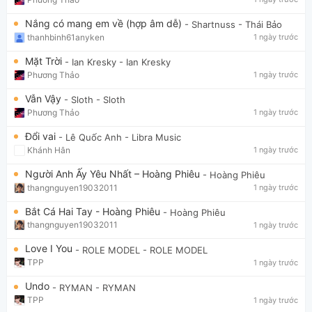
Nắng có mang em về (hợp âm dễ)
- Shartnuss
- Thái Bảo
thanhbinh61anyken
1 ngày trước
Mặt Trời
- Ian Kresky
- Ian Kresky
Phương Thảo
1 ngày trước
Vẫn Vậy
- Sloth
- Sloth
Phương Thảo
1 ngày trước
Đổi vai
- Lê Quốc Anh
- Libra Music
Khánh Hân
1 ngày trước
Người Anh Ấy Yêu Nhất – Hoàng Phiêu
- Hoàng Phiêu
thangnguyen19032011
1 ngày trước
Bắt Cá Hai Tay - Hoàng Phiêu
- Hoàng Phiêu
thangnguyen19032011
1 ngày trước
Love I You
- ROLE MODEL
- ROLE MODEL
TPP
1 ngày trước
Undo
- RYMAN
- RYMAN
TPP
1 ngày trước