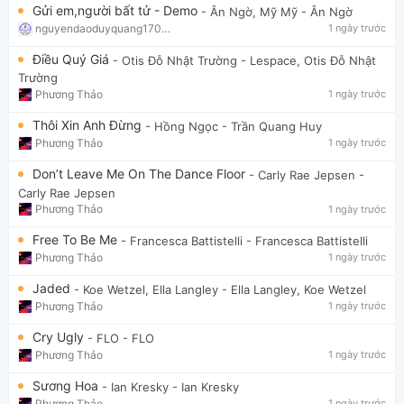
Gửi em,người bất tử - Demo
- Ân Ngờ, Mỹ Mỹ
- Ân Ngờ
nguyendaoduyquang17021
1 ngày trước
Điều Quý Giá
- Otis Đỗ Nhật Trường
- Lespace, Otis Đỗ Nhật
Trường
Phương Thảo
1 ngày trước
Thôi Xin Anh Đừng
- Hồng Ngọc
- Trần Quang Huy
Phương Thảo
1 ngày trước
Don’t Leave Me On The Dance Floor
- Carly Rae Jepsen
-
Carly Rae Jepsen
Phương Thảo
1 ngày trước
Free To Be Me
- Francesca Battistelli
- Francesca Battistelli
Phương Thảo
1 ngày trước
Jaded
- Koe Wetzel, Ella Langley
- Ella Langley, Koe Wetzel
Phương Thảo
1 ngày trước
Cry Ugly
- FLO
- FLO
Phương Thảo
1 ngày trước
Sương Hoa
- Ian Kresky
- Ian Kresky
Phương Thảo
1 ngày trước