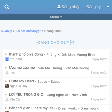
Đăng nhập
Đăng ký
Menu
Bài hát
Guitar Tabs
Quản lý
>
Bài hát chờ duyệt
> Chung Thân
Playlist
Hợp âm
ĐANG CHỜ DUYỆT
Điệu bài hát
Thể loại
thành phố phía đông
- Phùng Khánh Linh, Vương Bình
Tìm theo hợp âm
Tải ứng dụng
hth_nata
3 ngày trước
Yêu cầu hợp âm
Thành Viên
Ước mơ của mẹ
- Văn Mai Hương
- Văn Mai Hương
hac
2 ngày trước
Khóa học
Quản lý
68
Outta My Head
- Sueco
- Sueco
Tắt quảng cáo
Ngô Gia Huy
2 ngày trước
LỜI YÊU TRONG GIÓ
- Công nghệ AI
- Nam Vĩnh
Yến Cận
2 ngày trước
Bán thời gian (I hate my life)
- Dreamwork.
- Dreamwork.