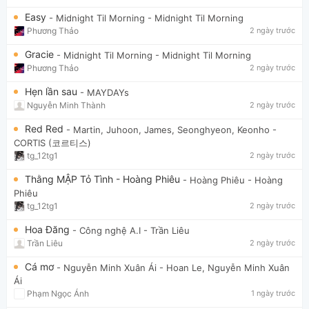
Easy
- Midnight Til Morning
- Midnight Til Morning
Phương Thảo
2 ngày trước
Gracie
- Midnight Til Morning
- Midnight Til Morning
Phương Thảo
2 ngày trước
Hẹn lần sau
- MAYDAYs
Nguyễn Minh Thành
2 ngày trước
Red Red
- Martin, Juhoon, James, Seonghyeon, Keonho
-
CORTIS (코르티스)
tg_12tg1
2 ngày trước
Thằng MẬP Tỏ Tình - Hoàng Phiêu
- Hoàng Phiêu
- Hoàng
Phiêu
tg_12tg1
2 ngày trước
Hoa Đăng
- Công nghệ A.I
- Trần Liêu
Trần Liêu
2 ngày trước
Cá mơ
- Nguyễn Minh Xuân Ái
- Hoan Le, Nguyễn Minh Xuân
Ái
Phạm Ngọc Ánh
1 ngày trước