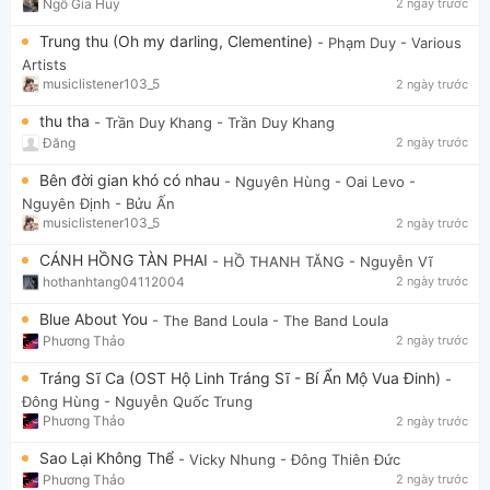
Ngô Gia Huy
2 ngày trước
Trung thu (Oh my darling, Clementine)
- Phạm Duy
- Various
Artists
musiclistener103_5
2 ngày trước
thu tha
- Trần Duy Khang
- Trần Duy Khang
Đăng
2 ngày trước
Bên đời gian khó có nhau
- Nguyên Hùng - Oai Levo
-
Nguyên Định - Bửu Ấn
musiclistener103_5
2 ngày trước
CÁNH HỒNG TÀN PHAI
- HỒ THANH TĂNG
- Nguyễn Vĩ
hothanhtang04112004
2 ngày trước
Blue About You
- The Band Loula
- The Band Loula
Phương Thảo
2 ngày trước
Tráng Sĩ Ca (OST Hộ Linh Tráng Sĩ - Bí Ẩn Mộ Vua Đinh)
-
Đông Hùng
- Nguyễn Quốc Trung
Phương Thảo
2 ngày trước
Sao Lại Không Thể
- Vicky Nhung
- Đông Thiên Đức
Phương Thảo
2 ngày trước