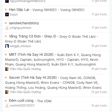
nguyenhoanganh882003
17 giờ trước
Hẹn Gặp Lại
- Vương (WHEE!)
- Vương (WHEE!)
Sojun
17 giờ trước
sandwichandstory
ymgnguyenson
17 giờ trước
Vầng Trăng Cô Đơn - Grey-D
- Grey-D (Đoàn Thế Lân)
-
Grey-D (Đoàn Thế Lân)
weggb_misaya
16 giờ trước
MRT (Tinh Hà Say Hi 2026)
- Xuân Định K.Y, Quang Hùng
MasterD, Captain, buitruonglinh, HYO
- Captain, HYO, Kevin
Phạm, Quang Hùng MasterD, Xuân Định K.Y, buitruonglinh
Trần Hữu Quốc Hướng
16 giờ trước
Secret (Tinh Hà Say Hi 2026)
- Cody Nam Võ, CONGB,
Quang Hùng MasterD, Wren Evans
- CONGB, Cody Nam Võ,
Hoàng Thống, Lou Hoàng, Quang Hùng MasterD, Wren Evans
Trần Hữu Quốc Hướng
15 giờ trước
Đêm cuối cùng
- The VDM
vuminh22012007
15 giờ trước