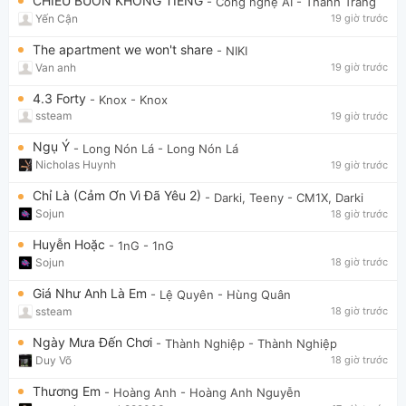
CHIỀU BUỒN KHÔNG TIẾNG
- Công nghệ AI
- Thanh Trang
Yến Cận
19 giờ trước
The apartment we won't share
- NIKI
Van anh
19 giờ trước
4.3 Forty
- Knox
- Knox
ssteam
19 giờ trước
Ngụ Ý
- Long Nón Lá
- Long Nón Lá
Nicholas Huynh
19 giờ trước
Chỉ Là (Cảm Ơn Vì Đã Yêu 2)
- Darki, Teeny
- CM1X, Darki
Sojun
18 giờ trước
Huyễn Hoặc
- 1nG
- 1nG
Sojun
18 giờ trước
Giá Như Anh Là Em
- Lệ Quyên
- Hùng Quân
ssteam
18 giờ trước
Ngày Mưa Đến Chơi
- Thành Nghiệp
- Thành Nghiệp
Duy Võ
18 giờ trước
Thương Em
- Hoàng Anh
- Hoàng Anh Nguyễn