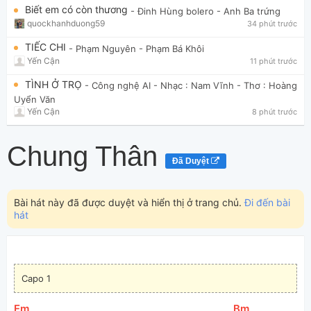
Biết em có còn thương
- Đinh Hùng bolero
- Anh Ba trứng
quockhanhduong59
34 phút trước
TIẾC CHI
- Phạm Nguyên
- Phạm Bá Khôi
Yến Cận
11 phút trước
TÌNH Ở TRỌ
- Công nghệ AI
- Nhạc : Nam Vĩnh - Thơ : Hoàng
Uyển Văn
Yến Cận
8 phút trước
Chung Thân
Đã Duyệt
Bài hát này đã được duyệt và hiển thị ở trang chủ.
Đi đến bài
hát
Capo 1
[
Em
]
[
Bm
]