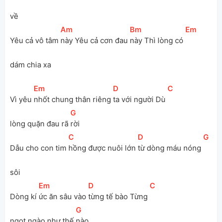
về
[
Am
]
[
Bm
]
[
Em
]
Yêu cả vô tâm 
này Yêu cả cơn đau 
này Thì lòng có 
dám chia xa
[
Em
]
[
D
]
[
C
]
Vì yêu 
nhốt chung thân riêng 
ta với người Dù 
[
G
]
lòng quặn đau rã 
rời
[
C
]
[
D
]
[
G
]
Dẫu cho con tim 
hồng được nuôi lớn 
từ dòng máu nóng 
sôi
[
Em
]
[
D
]
[
C
]
Dòng kí 
ức ăn sâu vào 
từng tế bào Từng 
[
G
]
ngọt ngào như thế 
nào