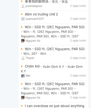
看着我的眼睛说
- 张元
- 张远
justinbepoor
2 ngày trước
đêm vũ trường chế 2
xuanoanh357
2 ngày trước
W/n - SSD ft. (267, Nguyenn, PAR SG)
- W/n - ft. (267, Nguyenn, PAR SG)
-
Nguyenn, PAR SG), W/n - SSD ft. (267
Nguyen Vo
2 ngày trước
W/n - SSD ft. (267, Nguyenn, PAR SG)
- W/n, 267
- W/n
Thanh
2 ngày trước
Chớm Nở
- Xuân Định K.Y
- Xuân Định
K.Y
Wei
2 ngày trước
W/n - SSD ft. (267, Nguyenn, PAR SG)
- W/n - ft. (267, Nguyenn, PAR SG)
-
Nguyenn, PAR SG), W/n - SSD ft. (267
Nguyen Vo
2 ngày trước
I can overdose on just about anything