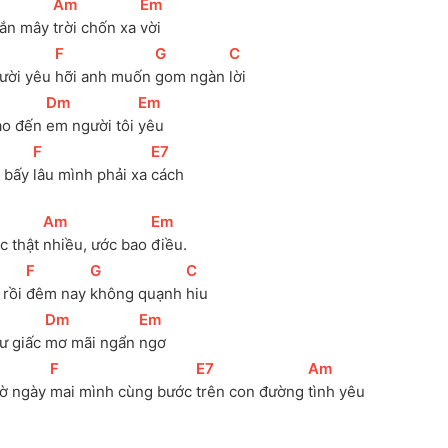
[
Am
]
[
Em
]
ắn mây 
trời chốn xa 
vời 
[
F
]
[
G
]
[
C
]
ười yêu 
hỡi anh muốn 
gom ngàn 
lời
[
Dm
]
[
Em
]
ao đến 
em người tôi 
yêu
[
F
]
[
E7
]
 bấy 
lâu mình phải xa 
cách
[
Am
]
[
Em
]
c thật 
nhiều, ước bao 
điều. 
[
F
]
[
G
]
[
C
]
rồi 
đêm nay 
không quạnh 
hiu 
[
Dm
]
[
Em
]
ư giấc 
mơ mãi ngẩn 
ngơ
[
F
]
[
E7
]
[
Am
]
ờ ngày 
mai mình cùng bước 
trên con đường 
tình yêu