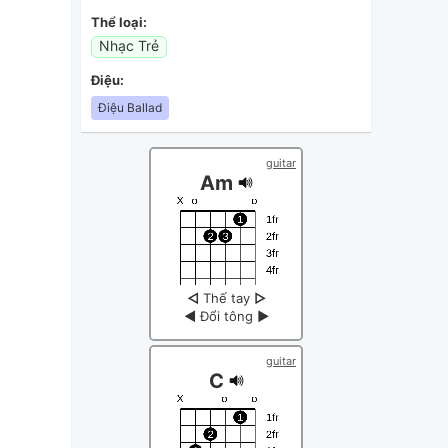
Thể loại:
Nhạc Trẻ
Điệu:
Điệu Ballad
guitar
Am
◁
Thế tay
▷
◀
Đổi tông
▶
guitar
C