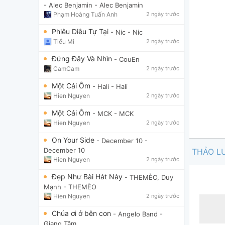
- Alec Benjamin
- Alec Benjamin
Phạm Hoàng Tuấn Anh
2 ngày trước
Phiêu Diêu Tự Tại
- Nic
- Nic
Tiểu Mi
2 ngày trước
Đứng Đây Và Nhìn
- CouEn
CamCam
2 ngày trước
Một Cái Ôm
- Hali
- Hali
Hien Nguyen
2 ngày trước
Một Cái Ôm
- MCK
- MCK
Hien Nguyen
2 ngày trước
On Your Side
- December 10
-
December 10
THẢO L
Hien Nguyen
2 ngày trước
Đẹp Như Bài Hát Này
- THEMÈO, Duy
Mạnh
- THEMÈO
Hien Nguyen
2 ngày trước
Chúa ơi ở bên con
- Angelo Band
-
Giang Tâm