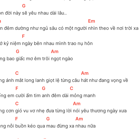
[
G
]
ọn đời này 
sẽ yêu nhau dài lâu..
m
]
[
Em
]
n đêm dường như ngủ sâu có một người 
nhìn theo về nơi trời xa
[
F
]
ớ kỷ niệm 
ngày bên nhau mình trao nụ hôn
[
G
]
[
Am
]
ng bao 
giấc mơ êm trôi 
ngọt ngào
[
C
]
[
Am
]
ng ánh 
mắt long lanh giọt lệ từng câu 
hát như đang vọng về
[
F
]
[
G
]
[
C
]
ếng em 
cười ấm tim 
anh đêm dài 
mỏng manh
[
C
]
[
Am
]
ng cơn 
gió vu vơ nhẹ đưa từng lời 
nói yêu thương ngày xưa
[
F
]
[
G
]
[
Am
]
ng nỗi 
buồn kéo qua 
mau đừng xa 
nhau nữa