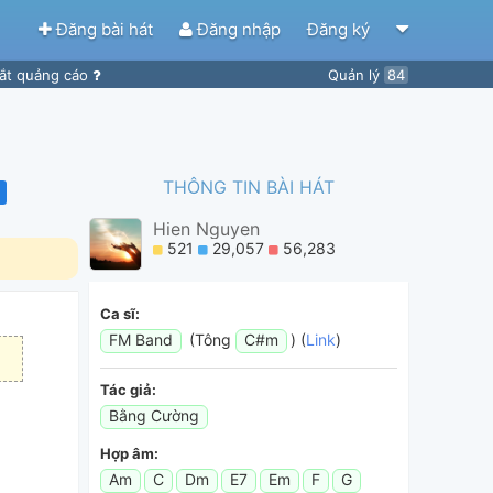
Đăng bài hát
Đăng nhập
Đăng ký
ắt quảng cáo
Quản lý
84
THÔNG TIN BÀI HÁT
Hien Nguyen
521
29,057
56,283
Ca sĩ:
FM Band
(Tông
C#m
) (
Link
)
Tác giả:
Bằng Cường
Hợp âm:
Am
C
Dm
E7
Em
F
G