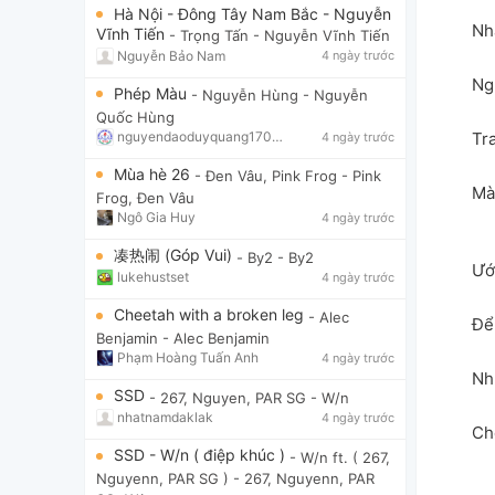
Hà Nội - Đông Tây Nam Bắc - Nguyễn
Nh
Vĩnh Tiến
- Trọng Tấn
- Nguyễn Vĩnh Tiến
Nguyễn Bảo Nam
4 ngày trước
Ng
Phép Màu
- Nguyễn Hùng
- Nguyễn
Quốc Hùng
Tr
nguyendaoduyquang17021
4 ngày trước
Mùa hè 26
- Đen Vâu, Pink Frog
- Pink
Mà
Frog, Đen Vâu
Ngô Gia Huy
4 ngày trước
凑热闹 (Góp Vui)
- By2
- By2
Ướ
lukehustset
4 ngày trước
Cheetah with a broken leg
- Alec
Để 
Benjamin
- Alec Benjamin
Phạm Hoàng Tuấn Anh
4 ngày trước
Nh
SSD
- 267, Nguyen, PAR SG
- W/n
nhatnamdaklak
4 ngày trước
Ch
SSD - W/n ( điệp khúc )
- W/n ft. ( 267,
Nguyenn, PAR SG )
- 267, Nguyenn, PAR