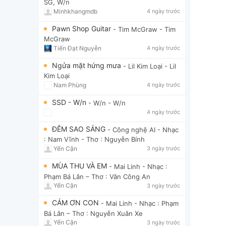
SG, W/n
Minhkhangmdb
4 ngày trước
Pawn Shop Guitar
- Tim McGraw
- Tim
McGraw
Tiến Đạt Nguyễn
4 ngày trước
Ngửa mặt hứng mưa
- Lil Kim Loại
- Lil
Kim Loại
Nam Phùng
4 ngày trước
SSD - W/n
- W/n
- W/n
4 ngày trước
ĐÊM SAO SÁNG
- Công nghệ AI
- Nhạc
: Nam Vĩnh - Thơ : Nguyễn Bính
Yến Cận
3 ngày trước
MÙA THU VÀ EM
- Mai Linh
- Nhạc :
Phạm Bá Lân – Thơ : Văn Công An
Yến Cận
3 ngày trước
CÁM ƠN CON
- Mai Linh
- Nhạc : Phạm
Bá Lân – Thơ : Nguyễn Xuân Xe
Yến Cận
3 ngày trước