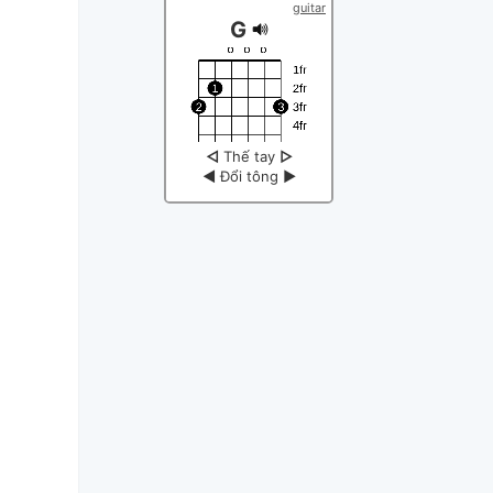
guitar
G
◁
Thế tay
▷
◀
Đổi tông
▶