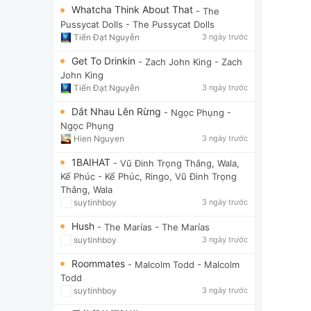
Whatcha Think About That
- The
Pussycat Dolls
- The Pussycat Dolls
Tiến Đạt Nguyễn
3 ngày trước
Get To Drinkin
- Zach John King
- Zach
John King
Tiến Đạt Nguyễn
3 ngày trước
Dắt Nhau Lên Rừng
- Ngọc Phụng
-
Ngọc Phụng
Hien Nguyen
3 ngày trước
1BAIHAT
- Vũ Đinh Trọng Thắng, Wala,
Kế Phúc
- Kế Phúc, Ringo, Vũ Đinh Trọng
Thắng, Wala
suytinhboy
3 ngày trước
Hush
- The Marías
- The Marías
suytinhboy
3 ngày trước
Roommates
- Malcolm Todd
- Malcolm
Todd
suytinhboy
3 ngày trước