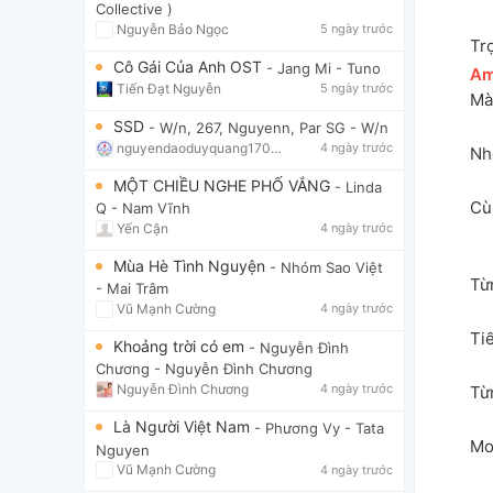
Collective )
Nguyễn Bảo Ngọc
5 ngày trước
Tr
Cô Gái Của Anh OST
- Jang Mi
- Tuno
[
A
Tiến Đạt Nguyễn
5 ngày trước
Mà
SSD
- W/n, 267, Nguyenn, Par SG
- W/n
nguyendaoduyquang17021
4 ngày trước
Nh
MỘT CHIỀU NGHE PHỐ VẮNG
- Linda
Cù
Q
- Nam Vĩnh
Yến Cận
4 ngày trước
Mùa Hè Tình Nguyện
- Nhóm Sao Việt
Từ
- Mai Trâm
Vũ Mạnh Cường
4 ngày trước
Ti
Khoảng trời có em
- Nguyễn Đình
Chương
- Nguyễn Đình Chương
Nguyễn Đình Chương
4 ngày trước
Từ
Là Người Việt Nam
- Phương Vy
- Tata
Mo
Nguyen
Vũ Mạnh Cường
4 ngày trước