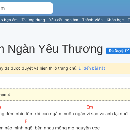
eo hợp âm
Tải ứng dụng
Yêu cầu hợp âm
Thành Viên
Khóa học
T
 Ngàn Yêu Thương
Đã Duyệt
ày đã được duyệt và hiển thị ở trang chủ.
Đi đến bài hát
apo 4
m
]
[
Em
]
ng đêm nhìn lên trời cao ngắm muôn ngàn 
vì sao và anh lại nhớ
[
F
]
m nào mình 
ngồi bên nhau mộng mơ nguyện ước