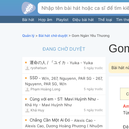
Bài hát
Hợp âm
Playlist
Điệu bài hát
Thể loại
Tìm th
Quản lý
>
Bài hát chờ duyệt
> Gom Ngàn Yêu Thương
Gom
ĐANG CHỜ DUYỆT
運命の人 / 『ユイカ
- Yuika
- Yuika
Bài hát n
ryohatsun
5 ngày trước
SSD
- W/n, 267, Nguyenn, PAR SG
- 267,
Nguyenn, PAR SG, W/n
Phạm Hoàng Long
5 ngày trước
C
Cùng với em - ST: Mavi Huỳnh Như
-
Khả Hy
- Mavi Huỳnh Như
[
A
Khả Huy
5 ngày trước
Từ
Chẳng Cần Một Ai Đó
- Alexis Cao
-
Alexis Cao, Dương Hoàng Phương ( Nhuộm
Đê