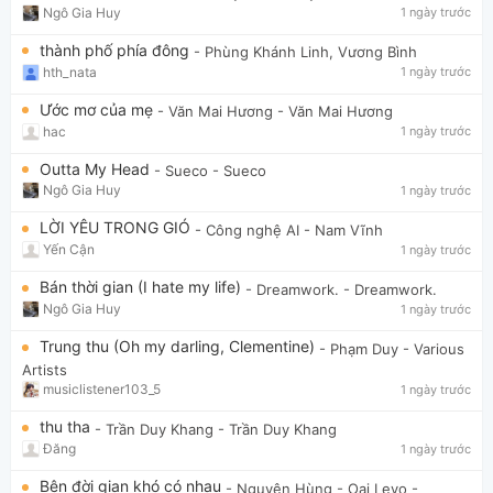
Ngô Gia Huy
1 ngày trước
thành phố phía đông
- Phùng Khánh Linh, Vương Bình
hth_nata
1 ngày trước
Ước mơ của mẹ
- Văn Mai Hương
- Văn Mai Hương
hac
1 ngày trước
Outta My Head
- Sueco
- Sueco
Ngô Gia Huy
1 ngày trước
LỜI YÊU TRONG GIÓ
- Công nghệ AI
- Nam Vĩnh
Yến Cận
1 ngày trước
Bán thời gian (I hate my life)
- Dreamwork.
- Dreamwork.
Ngô Gia Huy
1 ngày trước
Trung thu (Oh my darling, Clementine)
- Phạm Duy
- Various
Artists
musiclistener103_5
1 ngày trước
thu tha
- Trần Duy Khang
- Trần Duy Khang
Đăng
1 ngày trước
Bên đời gian khó có nhau
- Nguyên Hùng - Oai Levo
-