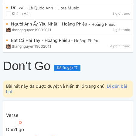
Đổi vai
- Lê Quốc Anh
- Libra Music
Khánh Hân
9 giờ trước
Người Anh Ấy Yêu Nhất – Hoàng Phiêu
- Hoàng Phiêu
thangnguyen19032011
1 giờ trước
Bắt Cá Hai Tay - Hoàng Phiêu
- Hoàng Phiêu
thangnguyen19032011
51 phút trước
Don't Go
Đã Duyệt
Bài hát này đã được duyệt và hiển thị ở trang chủ.
Đi đến bài
hát
Verse
[
D
]
Don't 
go