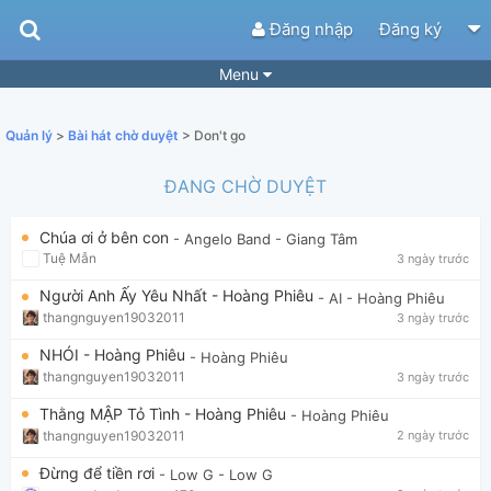
Đăng nhập
Đăng ký
Menu
Bài hát
Guitar Tabs
Quản lý
>
Bài hát chờ duyệt
> Don't go
Playlist
Hợp âm
ĐANG CHỜ DUYỆT
Điệu bài hát
Thể loại
Chúa ơi ở bên con
- Angelo Band
- Giang Tâm
Tìm theo hợp âm
Tải ứng dụng
Tuệ Mẫn
3 ngày trước
Yêu cầu hợp âm
Thành Viên
Người Anh Ấy Yêu Nhất - Hoàng Phiêu
- AI
- Hoàng Phiêu
thangnguyen19032011
3 ngày trước
Khóa học
Quản lý
53
NHÓI - Hoàng Phiêu
- Hoàng Phiêu
Tắt quảng cáo
thangnguyen19032011
3 ngày trước
Thằng MẬP Tỏ Tình - Hoàng Phiêu
- Hoàng Phiêu
thangnguyen19032011
2 ngày trước
Đừng để tiền rơi
- Low G
- Low G