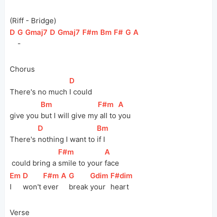
(Riff - Bridge)
[
D
]
[
G
]
[
Gmaj7
]
[
D
]
[
Gmaj7
]
[
F#m
]
[
Bm
]
[
F#
]
[
G
]
[
A
]
-
Chorus
[
D
]
There's no much 
I could 
[
Bm
]
[
F#m
]
[
A
]
give you 
but I will give my
 all to 
you
[
D
]
[
Bm
]
There's 
nothing I want to 
if I
[
F#m
]
[
A
]
 could bring a 
smile to your 
face
[
Em
]
[
D
]
[
F#m
]
[
A
]
[
G
]
[
Gdim
]
[
F#dim
]
I 
won't 
ever
break 
your 
heart
Verse