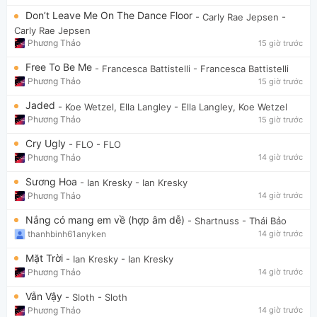
Don’t Leave Me On The Dance Floor
- Carly Rae Jepsen
-
Carly Rae Jepsen
Phương Thảo
15 giờ trước
Free To Be Me
- Francesca Battistelli
- Francesca Battistelli
Phương Thảo
15 giờ trước
Jaded
- Koe Wetzel, Ella Langley
- Ella Langley, Koe Wetzel
Phương Thảo
15 giờ trước
Cry Ugly
- FLO
- FLO
Phương Thảo
14 giờ trước
Sương Hoa
- Ian Kresky
- Ian Kresky
Phương Thảo
14 giờ trước
Nắng có mang em về (hợp âm dễ)
- Shartnuss
- Thái Bảo
thanhbinh61anyken
14 giờ trước
Mặt Trời
- Ian Kresky
- Ian Kresky
Phương Thảo
14 giờ trước
Vẫn Vậy
- Sloth
- Sloth
Phương Thảo
14 giờ trước