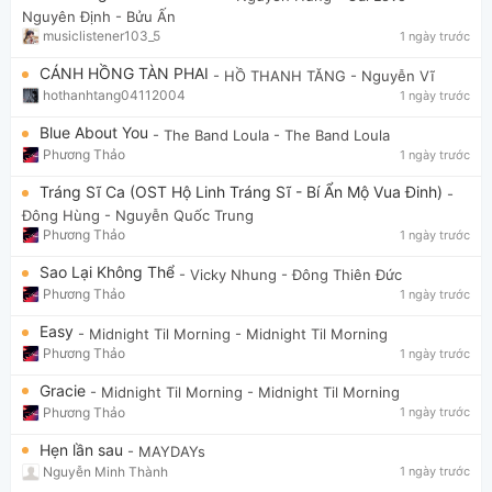
Nguyên Định - Bửu Ấn
musiclistener103_5
1 ngày trước
CÁNH HỒNG TÀN PHAI
- HỒ THANH TĂNG
- Nguyễn Vĩ
hothanhtang04112004
1 ngày trước
Blue About You
- The Band Loula
- The Band Loula
Phương Thảo
1 ngày trước
Tráng Sĩ Ca (OST Hộ Linh Tráng Sĩ - Bí Ẩn Mộ Vua Đinh)
-
Đông Hùng
- Nguyễn Quốc Trung
Phương Thảo
1 ngày trước
Sao Lại Không Thể
- Vicky Nhung
- Đông Thiên Đức
Phương Thảo
1 ngày trước
Easy
- Midnight Til Morning
- Midnight Til Morning
Phương Thảo
1 ngày trước
Gracie
- Midnight Til Morning
- Midnight Til Morning
Phương Thảo
1 ngày trước
Hẹn lần sau
- MAYDAYs
Nguyễn Minh Thành
1 ngày trước