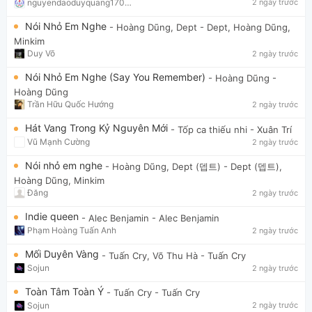
nguyendaoduyquang17021
2 ngày trước
Nói Nhỏ Em Nghe
- Hoàng Dũng, Dept
- Dept, Hoàng Dũng,
Minkim
Duy Võ
2 ngày trước
Nói Nhỏ Em Nghe (Say You Remember)
- Hoàng Dũng
-
Hoàng Dũng
Trần Hữu Quốc Hướng
2 ngày trước
Hát Vang Trong Kỷ Nguyên Mới
- Tốp ca thiếu nhi
- Xuân Trí
Vũ Mạnh Cường
2 ngày trước
Nói nhỏ em nghe
- Hoàng Dũng, Dept (뎁트)
- Dept (뎁트),
Hoàng Dũng, Minkim
Đăng
2 ngày trước
Indie queen
- Alec Benjamin
- Alec Benjamin
Phạm Hoàng Tuấn Anh
2 ngày trước
Mối Duyên Vàng
- Tuấn Cry, Võ Thu Hà
- Tuấn Cry
Sojun
2 ngày trước
Toàn Tâm Toàn Ý
- Tuấn Cry
- Tuấn Cry
Sojun
2 ngày trước