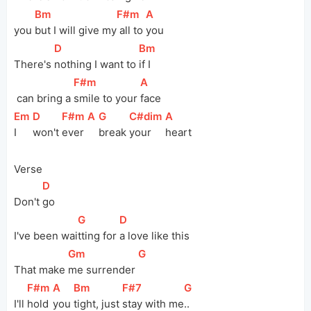
[
Bm
]
[
F#m
]
[
A
]
you
but I will give my
 all to 
you
[
D
]
[
Bm
]
There's 
nothing I want to 
if I
[
F#m
]
[
A
]
 can bring a 
smile to your 
face
[
Em
]
[
D
]
[
F#m
]
[
A
]
[
G
]
[
C#dim
]
[
A
]
I 
won't 
ever
break 
your 
heart
Verse
[
D
]
Don't 
go
[
G
]
[
D
]
I've been wai
tting for 
a love like this
[
Gm
]
[
G
]
That make 
me surrender 
[
F#m
]
[
A
]
[
Bm
]
[
F#7
]
[
G
]
I'll 
hold 
you 
tight, just 
stay with me
..