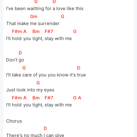
[
G
]
[
D
]
I've been wai
tting for 
a love like this
[
Gm
]
[
G
]
That make 
me surrender 
[
F#m
]
[
A
]
[
Bm
]
[
F#7
]
[
G
]
I'll 
hold 
you 
tight, 
stay with me 
[
D
]
Don't 
go
[
G
]
[
D
]
I'll take 
care of you you know it's 
true
[
G
]
Just look into 
my eyes
[
F#m
]
[
A
]
[
Bm
]
[
F#7
]
[
G
]
[
A
]
I'll 
hold 
you 
tight, 
stay with me 
Chorus
[
D
]
There's no much 
I can give 