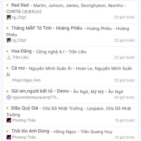
Red Red
- Martin, Juhoon, James, Seonghyeon, Keonho
-
CORTIS (코르티스)
tg_12tg1
23 giờ trước
Thằng MẬP Tỏ Tình - Hoàng Phiêu
- Hoàng Phiêu
- Hoàng
Phiêu
tg_12tg1
22 giờ trước
Hoa Đăng
- Công nghệ A.I
- Trần Liêu
Trần Liêu
22 giờ trước
Cá mơ
- Nguyễn Minh Xuân Ái
- Hoan Le, Nguyễn Minh Xuân
Ái
Phạm Ngọc Ánh
20 giờ trước
Gửi em,người bất tử - Demo
- Ân Ngờ, Mỹ Mỹ
- Ân Ngờ
nguyendaoduyquang17021
20 giờ trước
Điều Quý Giá
- Otis Đỗ Nhật Trường
- Lespace, Otis Đỗ Nhật
Trường
Phương Thảo
15 giờ trước
Thôi Xin Anh Đừng
- Hồng Ngọc
- Trần Quang Huy
Phương Thảo
15 giờ trước