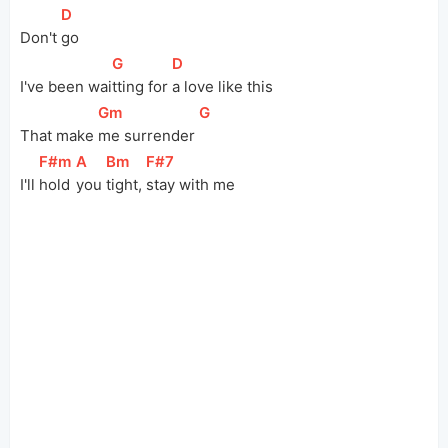
[
D
]
Don't 
go
[
G
]
[
D
]
I've been wai
tting for 
a love like this
[
Gm
]
[
G
]
That make 
me surrender 
[
F#m
]
[
A
]
[
Bm
]
[
F#7
]
I'll 
hold 
you 
tight, 
stay with me