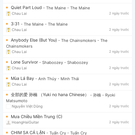
Quiet Part Loud
- The Maine
- The Maine
Chau Lai
2 ngày trước
3:31
- The Maine
- The Maine
Chau Lai
2 ngày trước
Anybody Else (But You)
- The Chainsmokers
- The
Chainsmokers
Chau Lai
2 ngày trước
Lone Survivor
- Shaboozey
- Shaboozey
Chau Lai
2 ngày trước
Mùa Lá Bay
- Anh Thúy
- Minh Thái
Chau Lai
2 ngày trước
全部的爱 孙楠 （Yuki no hana Chinese）
- 孙楠
- Ryoki
Matsumoto
Nguyễn Việt Dũng
2 ngày trước
Mưa Chiều Miền Trung (C)
HoangHaiGuitar
2 ngày trước
CHIM SA CÁ LẶN
- Tuấn Cry
- Tuấn Cry