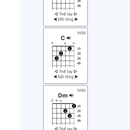
◁
Thế tay
▷
◀
Đổi tông
▶
guitar
C
◁
Thế tay
▷
◀
Đổi tông
▶
guitar
Dm
◁
Thế tay
▷