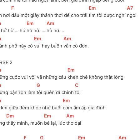
[
F
]
[
Em
]
[
A7
]
m nơi 
đâu một giây thảnh thơi để cho trái 
tim tôi được nghỉ 
ngơi
m
]
[
Em
]
[
Am
]
hớ hờ ... hớ 
hơ hờ .... 
hờ hơ ...
m
]
[
Em
]
[
Am
]
ành phố này có 
vui hay buồn 
vẫn cô đơn.
RSE 2
m
]
[
Em
]
ững cuộc vui vội vã những câu 
khen chê không thật lòng
m
]
[
G
]
[
C
]
ững bận rộn làm 
tôi quên đi chính 
tôi
m
]
[
Em
]
 khi giữa đêm khóc nhớ buổi 
cơm ấm áp gia đình
[
Dm
]
[
Em
]
[
Am
]
ng 
thấy mình, muốn 
bé lại, lúc 
thơ dại
[
F
]
[
G
]
[
Em
]
[
Am
]