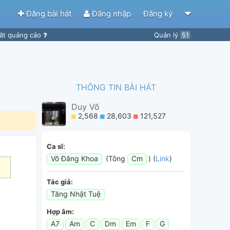
Đăng bài hát
Đăng nhập
Đăng ký
ắt quảng cáo
Quản lý
51
THÔNG TIN BÀI HÁT
Duy Võ
2,568
28,603
121,527
Ca sĩ:
Võ Đăng Khoa
(Tông
Cm
) (
Link
)
Tác giả:
Tăng Nhật Tuệ
Hợp âm:
A7
Am
C
Dm
Em
F
G