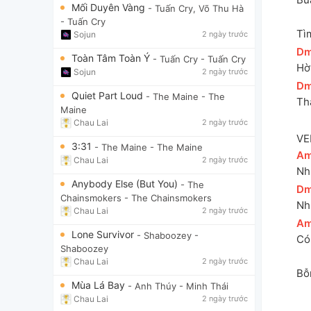
Mối Duyên Vàng
- Tuấn Cry, Võ Thu Hà
- Tuấn Cry
Tì
Sojun
2 ngày trước
[
D
Toàn Tâm Toàn Ý
- Tuấn Cry
- Tuấn Cry
Hờ 
Sojun
2 ngày trước
[
D
Quiet Part Loud
- The Maine
- The
Th
Maine
Chau Lai
2 ngày trước
VE
3:31
- The Maine
- The Maine
[
A
Chau Lai
2 ngày trước
Nh
Anybody Else (But You)
- The
[
D
Chainsmokers
- The Chainsmokers
Nh
Chau Lai
2 ngày trước
[
A
Lone Survivor
- Shaboozey
-
Có
Shaboozey
Chau Lai
2 ngày trước
Bỗ
Mùa Lá Bay
- Anh Thúy
- Minh Thái
Chau Lai
2 ngày trước