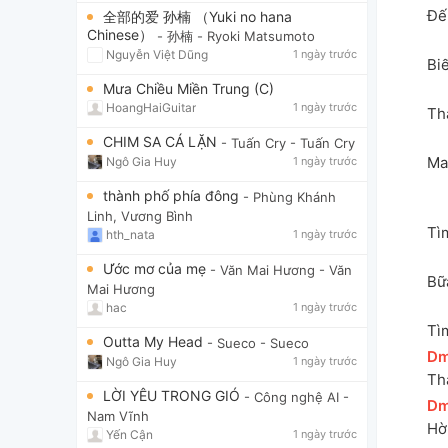
Đế
全部的爱 孙楠 （Yuki no hana
Chinese）
- 孙楠
- Ryoki Matsumoto
Nguyễn Việt Dũng
1 ngày trước
Bi
Mưa Chiều Miền Trung (C)
HoangHaiGuitar
1 ngày trước
Th
CHIM SA CÁ LẶN
- Tuấn Cry
- Tuấn Cry
Mai
Ngô Gia Huy
1 ngày trước
thành phố phía đông
- Phùng Khánh
Linh, Vương Bình
Tì
hth_nata
1 ngày trước
Ước mơ của mẹ
- Văn Mai Hương
- Văn
Bữ
Mai Hương
hac
1 ngày trước
Tì
Outta My Head
- Sueco
- Sueco
[
D
Ngô Gia Huy
1 ngày trước
Th
LỜI YÊU TRONG GIÓ
- Công nghệ AI
-
[
D
Nam Vĩnh
Hờ 
Yến Cận
1 ngày trước