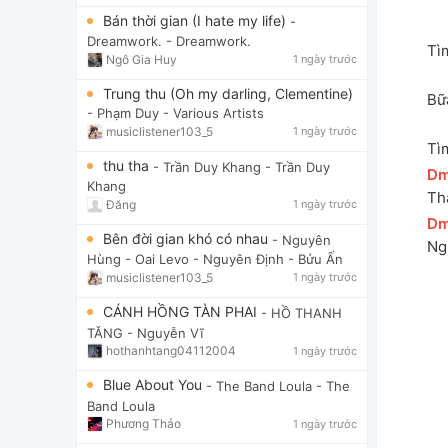
Bán thời gian (I hate my life)
-
Dreamwork.
- Dreamwork.
Tì
Ngô Gia Huy
1 ngày trước
Trung thu (Oh my darling, Clementine)
Bữ
- Phạm Duy
- Various Artists
musiclistener103_5
1 ngày trước
Tì
thu tha
- Trần Duy Khang
- Trần Duy
[
D
Khang
Th
Đăng
1 ngày trước
[
D
Bên đời gian khó có nhau
- Nguyên
Ngư
Hùng - Oai Levo
- Nguyên Định - Bửu Ấn
musiclistener103_5
1 ngày trước
CÁNH HỒNG TÀN PHAI
- HỒ THANH
TĂNG
- Nguyễn Vĩ
hothanhtang04112004
1 ngày trước
Blue About You
- The Band Loula
- The
Band Loula
Phương Thảo
1 ngày trước