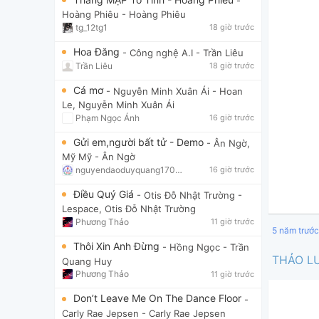
-
Hoàng Phiêu
- Hoàng Phiêu
tg_12tg1
18 giờ trước
Hoa Đăng
- Công nghệ A.I
- Trần Liêu
Trần Liêu
18 giờ trước
Cá mơ
- Nguyễn Minh Xuân Ái
- Hoan
Le, Nguyễn Minh Xuân Ái
Phạm Ngọc Ánh
16 giờ trước
Gửi em,người bất tử - Demo
- Ân Ngờ,
Mỹ Mỹ
- Ân Ngờ
nguyendaoduyquang17021
16 giờ trước
Điều Quý Giá
- Otis Đỗ Nhật Trường
-
Lespace, Otis Đỗ Nhật Trường
Phương Thảo
11 giờ trước
5 năm trước
Thôi Xin Anh Đừng
- Hồng Ngọc
- Trần
THẢO L
Quang Huy
Phương Thảo
11 giờ trước
Don’t Leave Me On The Dance Floor
-
Carly Rae Jepsen
- Carly Rae Jepsen