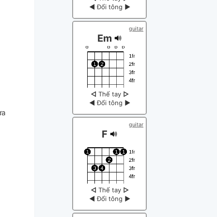
◀
Đổi tông
▶
guitar
Em
◁
Thế tay
▷
◀
Đổi tông
▶
ưa
guitar
F
◁
Thế tay
▷
◀
Đổi tông
▶