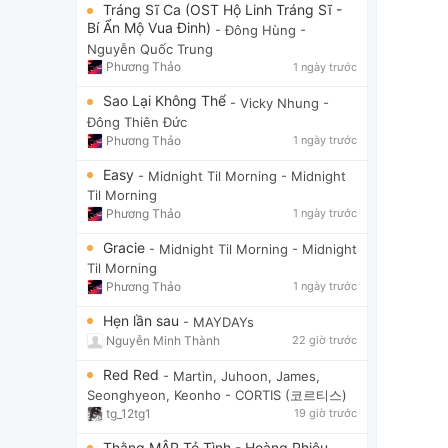
Tráng Sĩ Ca (OST Hộ Linh Tráng Sĩ -
Bí Ẩn Mộ Vua Đinh)
- Đông Hùng
-
Nguyễn Quốc Trung
Phương Thảo
1 ngày trước
Sao Lại Không Thể
- Vicky Nhung
-
Đông Thiên Đức
Phương Thảo
1 ngày trước
Easy
- Midnight Til Morning
- Midnight
Til Morning
Phương Thảo
1 ngày trước
Gracie
- Midnight Til Morning
- Midnight
Til Morning
Phương Thảo
1 ngày trước
Hẹn lần sau
- MAYDAYs
Nguyễn Minh Thành
22 giờ trước
Red Red
- Martin, Juhoon, James,
Seonghyeon, Keonho
- CORTIS (코르티스)
tg_12tg1
19 giờ trước
Thằng MẬP Tỏ Tình - Hoàng Phiêu