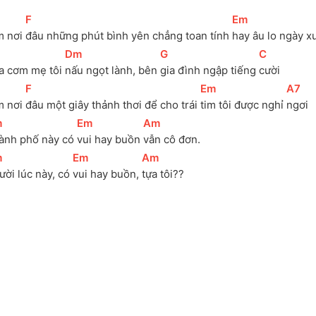
[
F
]
[
Em
]
m nơi 
đâu những phút bình yên chẳng toan tính 
hay âu lo ngày x
[
Dm
]
[
G
]
[
C
]
a cơm mẹ tôi 
nấu ngọt lành, bên 
gia đình ngập tiếng 
cười
[
F
]
[
Em
]
[
A7
]
m nơi 
đâu một giây thảnh thơi để cho trái 
tim tôi được nghỉ 
ngơi
m
]
[
Em
]
[
Am
]
ành phố này có 
vui hay buồn 
vẫn cô đơn.
m
]
[
Em
]
[
Am
]
ời lúc này, có 
vui hay buồn, 
tựa tôi??