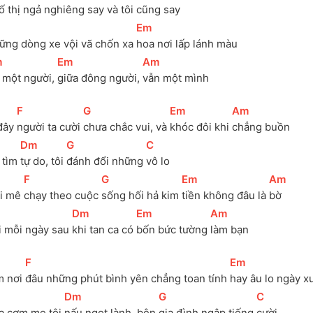
ố thị ngả nghiêng 
say và tôi 
cũng say
[
Em
]
ững dòng xe vội vã chốn xa 
hoa nơi lấp lánh màu
m
]
[
Em
]
[
Am
]
 một người, 
giữa đông người, 
vẫn một mình
[
F
]
[
G
]
[
Em
]
[
Am
]
đây 
người ta cười 
chưa chắc vui, và 
khóc đôi khi 
chẳng buồn
[
Dm
]
[
G
]
[
C
]
 tìm 
tự do, tôi 
đánh đổi những 
vô lo
[
F
]
[
G
]
[
Em
]
[
Am
]
i mê 
chạy theo cuộc 
sống hối hả kim 
tiền không đâu là 
bờ
[
Dm
]
[
Em
]
[
Am
]
i mỗi ngày sau 
khi tan ca có 
bốn bức tường 
làm bạn
[
F
]
[
Em
]
m nơi 
đâu những phút bình yên chẳng toan tính 
hay âu lo ngày x
[
Dm
]
[
G
]
[
C
]
a cơm mẹ tôi 
nấu ngọt lành, bên 
gia đình ngập tiếng 
cười