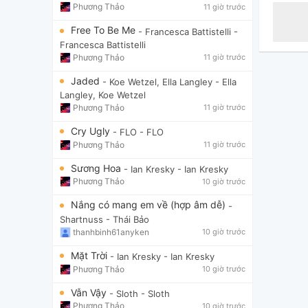
Phương Thảo
11 giờ trước
Free To Be Me
- Francesca Battistelli
-
Francesca Battistelli
Phương Thảo
11 giờ trước
Jaded
- Koe Wetzel, Ella Langley
- Ella
Langley, Koe Wetzel
Phương Thảo
11 giờ trước
Cry Ugly
- FLO
- FLO
Phương Thảo
11 giờ trước
Sương Hoa
- Ian Kresky
- Ian Kresky
Phương Thảo
10 giờ trước
Nắng có mang em về (hợp âm dễ)
-
Shartnuss
- Thái Bảo
thanhbinh61anyken
10 giờ trước
Mặt Trời
- Ian Kresky
- Ian Kresky
Phương Thảo
10 giờ trước
Vẫn Vậy
- Sloth
- Sloth
Phương Thảo
10 giờ trước