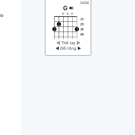
guitar
G
ưa
◁
Thế tay
▷
◀
Đổi tông
▶