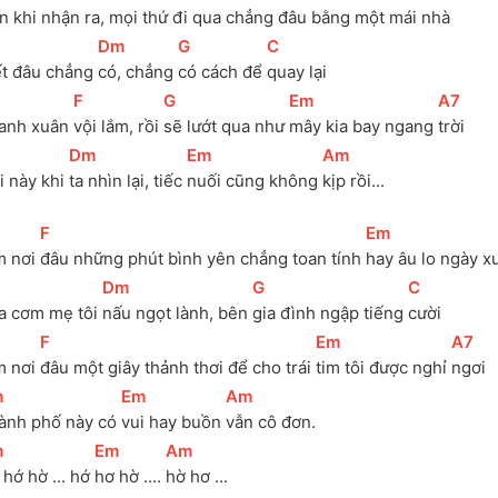
n khi nhận 
ra, mọi 
thứ đi qua chẳng 
đâu bằng một mái 
nhà
[
Dm
]
[
G
]
[
C
]
ết đâu chẳng 
có, chẳng 
có cách để 
quay lại
[
F
]
[
G
]
[
Em
]
[
A7
]
anh xuân 
vội lắm, rồi 
sẽ lướt qua như 
mây kia bay ngang 
trời
[
Dm
]
[
Em
]
[
Am
]
 này khi 
ta nhìn lại, tiếc 
nuối cũng không 
kịp rồi...
[
F
]
[
Em
]
m nơi 
đâu những phút bình yên chẳng toan tính 
hay âu lo ngày x
[
Dm
]
[
G
]
[
C
]
a cơm mẹ tôi 
nấu ngọt lành, bên 
gia đình ngập tiếng 
cười
[
F
]
[
Em
]
[
A7
]
m nơi 
đâu một giây thảnh thơi để cho trái 
tim tôi được nghỉ 
ngơi
m
]
[
Em
]
[
Am
]
ành phố này có 
vui hay buồn 
vẫn cô đơn.
m
]
[
Em
]
[
Am
]
hớ hờ ... hớ 
hơ hờ .... 
hờ hơ ...