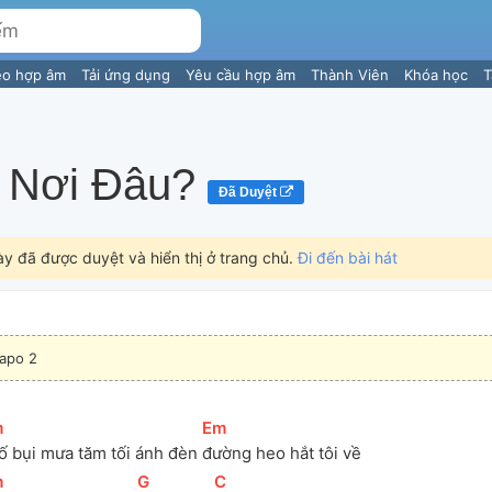
eo hợp âm
Tải ứng dụng
Yêu cầu hợp âm
Thành Viên
Khóa học
T
 Nơi Đâu?
Đã Duyệt
ày đã được duyệt và hiển thị ở trang chủ.
Đi đến bài hát
apo 2
m
]
[
Em
]
ố bụi mưa tăm tối ánh đèn 
đường heo hắt tôi về
m
]
[
G
]
[
C
]