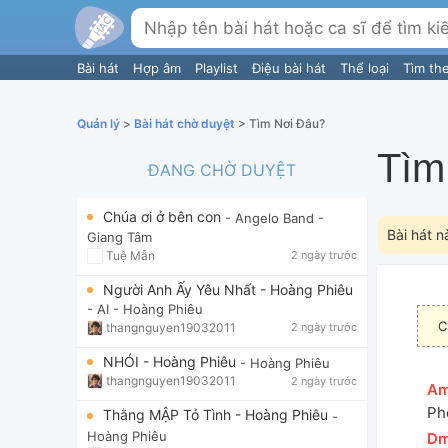
Bài hát
Hợp âm
Playlist
Điệu bài hát
Thể loại
Tìm th
Quản lý
>
Bài hát chờ duyệt
> Tìm Nơi Đâu?
Tìm
ĐANG CHỜ DUYỆT
Chúa ơi ở bên con
- Angelo Band
-
Bài hát n
Giang Tâm
Tuệ Mẫn
2 ngày trước
Người Anh Ấy Yêu Nhất - Hoàng Phiêu
- AI
- Hoàng Phiêu
C
thangnguyen19032011
2 ngày trước
NHÓI - Hoàng Phiêu
- Hoàng Phiêu
thangnguyen19032011
2 ngày trước
[
A
Ph
Thằng MẬP Tỏ Tình - Hoàng Phiêu
-
Hoàng Phiêu
[
D