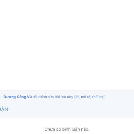
 -
Dương Công Vủ
đã chỉnh sửa bài hát này (lời, mô tả, thể loại)
UẬN