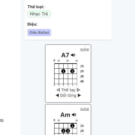
Thể loại:
Nhạc Trẻ
Điệu:
Điệu Ballad
guitar
A7
◁
Thế tay
▷
◀
Đổi tông
▶
guitar
Am
ưa