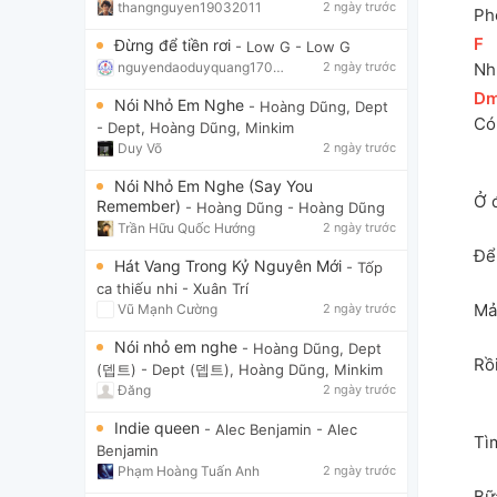
thangnguyen19032011
2 ngày trước
Ph
[
F
]
Đừng để tiền rơi
- Low G
- Low G
nguyendaoduyquang17021
2 ngày trước
Nh
[
D
Nói Nhỏ Em Nghe
- Hoàng Dũng, Dept
Có
- Dept, Hoàng Dũng, Minkim
Duy Võ
2 ngày trước
Nói Nhỏ Em Nghe (Say You
Ở 
Remember)
- Hoàng Dũng
- Hoàng Dũng
Trần Hữu Quốc Hướng
2 ngày trước
Để
Hát Vang Trong Kỷ Nguyên Mới
- Tốp
ca thiếu nhi
- Xuân Trí
Mả
Vũ Mạnh Cường
2 ngày trước
Nói nhỏ em nghe
- Hoàng Dũng, Dept
Rồ
(뎁트)
- Dept (뎁트), Hoàng Dũng, Minkim
Đăng
2 ngày trước
Indie queen
- Alec Benjamin
- Alec
Tì
Benjamin
Phạm Hoàng Tuấn Anh
2 ngày trước
Bữ