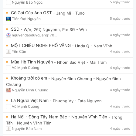
Nguyễn Bảo Ngọc
5 ngày trước
Cô Gái Của Anh OST
- Jang Mi
- Tuno
Tiến Đạt Nguyễn
5 ngày trước
SSD
- W/n, 267, Nguyenn, Par SG
- W/n
nguyendaoduyquang17021
4 ngày trước
MỘT CHIỀU NGHE PHỐ VẮNG
- Linda Q
- Nam Vĩnh
Yến Cận
4 ngày trước
Mùa Hè Tình Nguyện
- Nhóm Sao Việt
- Mai Trâm
Vũ Mạnh Cường
4 ngày trước
Khoảng trời có em
- Nguyễn Đình Chương
- Nguyễn Đình
Chương
Nguyễn Đình Chương
4 ngày trước
Là Người Việt Nam
- Phương Vy
- Tata Nguyen
Vũ Mạnh Cường
4 ngày trước
Hà Nội - Đông Tây Nam Bắc - Nguyễn Vĩnh Tiến
- Trọng
Tấn
- Nguyễn Vĩnh Tiến
Nguyễn Bảo Nam
4 ngày trước