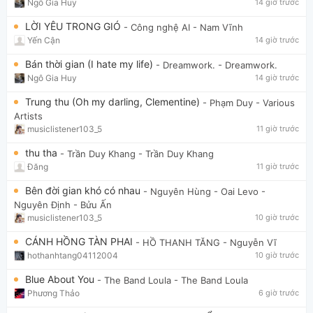
Ngô Gia Huy
14 giờ trước
LỜI YÊU TRONG GIÓ
- Công nghệ AI
- Nam Vĩnh
Yến Cận
14 giờ trước
Bán thời gian (I hate my life)
- Dreamwork.
- Dreamwork.
Ngô Gia Huy
14 giờ trước
Trung thu (Oh my darling, Clementine)
- Phạm Duy
- Various
Artists
musiclistener103_5
11 giờ trước
thu tha
- Trần Duy Khang
- Trần Duy Khang
Đăng
11 giờ trước
Bên đời gian khó có nhau
- Nguyên Hùng - Oai Levo
-
Nguyên Định - Bửu Ấn
musiclistener103_5
10 giờ trước
CÁNH HỒNG TÀN PHAI
- HỒ THANH TĂNG
- Nguyễn Vĩ
hothanhtang04112004
10 giờ trước
Blue About You
- The Band Loula
- The Band Loula
Phương Thảo
6 giờ trước