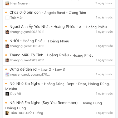
Hien Nguyen
2 ngày trước
Chúa ơi ở bên con
- Angelo Band
- Giang Tâm
Tuệ Mẫn
1 ngày trước
Người Anh Ấy Yêu Nhất - Hoàng Phiêu
- AI
- Hoàng Phiêu
thangnguyen19032011
1 ngày trước
NHÓI - Hoàng Phiêu
- Hoàng Phiêu
thangnguyen19032011
1 ngày trước
Thằng MẬP Tỏ Tình - Hoàng Phiêu
- Hoàng Phiêu
thangnguyen19032011
1 ngày trước
Đừng để tiền rơi
- Low G
- Low G
nguyendaoduyquang17021
1 ngày trước
Nói Nhỏ Em Nghe
- Hoàng Dũng, Dept
- Dept, Hoàng Dũng,
Minkim
Duy Võ
1 ngày trước
Nói Nhỏ Em Nghe (Say You Remember)
- Hoàng Dũng
-
Hoàng Dũng
Trần Hữu Quốc Hướng
1 ngày trước