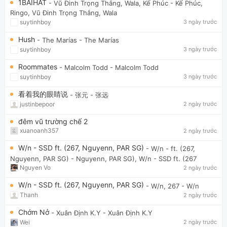
1BAIHAT
- Vũ Đinh Trọng Thắng, Wala, Kế Phúc
- Kế Phúc,
Ringo, Vũ Đinh Trọng Thắng, Wala
suytinhboy
3 ngày trước
Hush
- The Marías
- The Marías
suytinhboy
3 ngày trước
Roommates
- Malcolm Todd
- Malcolm Todd
suytinhboy
3 ngày trước
看着我的眼睛说
- 张元
- 张远
justinbepoor
2 ngày trước
đêm vũ trường chế 2
xuanoanh357
2 ngày trước
W/n - SSD ft. (267, Nguyenn, PAR SG)
- W/n - ft. (267,
Nguyenn, PAR SG)
- Nguyenn, PAR SG), W/n - SSD ft. (267
Nguyen Vo
2 ngày trước
W/n - SSD ft. (267, Nguyenn, PAR SG)
- W/n, 267
- W/n
Thanh
2 ngày trước
Chớm Nở
- Xuân Định K.Y
- Xuân Định K.Y
Wei
2 ngày trước