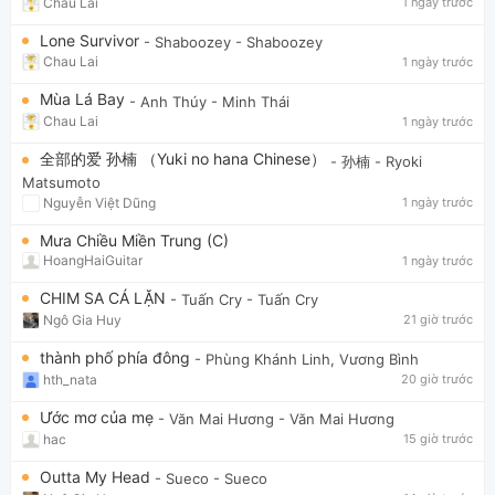
Chau Lai
1 ngày trước
Lone Survivor
- Shaboozey
- Shaboozey
Chau Lai
1 ngày trước
Mùa Lá Bay
- Anh Thúy
- Minh Thái
Chau Lai
1 ngày trước
全部的爱 孙楠 （Yuki no hana Chinese）
- 孙楠
- Ryoki
Matsumoto
Nguyễn Việt Dũng
1 ngày trước
Mưa Chiều Miền Trung (C)
HoangHaiGuitar
1 ngày trước
CHIM SA CÁ LẶN
- Tuấn Cry
- Tuấn Cry
Ngô Gia Huy
21 giờ trước
thành phố phía đông
- Phùng Khánh Linh, Vương Bình
hth_nata
20 giờ trước
Ước mơ của mẹ
- Văn Mai Hương
- Văn Mai Hương
hac
15 giờ trước
Outta My Head
- Sueco
- Sueco