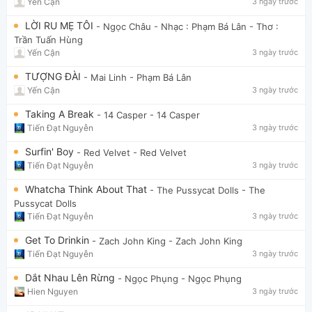
Yến Cận
3 ngày trước
LỜI RU MẸ TÔI
- Ngọc Châu
- Nhạc : Phạm Bá Lân - Thơ :
Trần Tuấn Hùng
Yến Cận
3 ngày trước
TƯỢNG ĐÀI
- Mai Linh
- Phạm Bá Lân
Yến Cận
3 ngày trước
Taking A Break
- 14 Casper
- 14 Casper
Tiến Đạt Nguyễn
3 ngày trước
Surfin' Boy
- Red Velvet
- Red Velvet
Tiến Đạt Nguyễn
3 ngày trước
Whatcha Think About That
- The Pussycat Dolls
- The
Pussycat Dolls
Tiến Đạt Nguyễn
3 ngày trước
Get To Drinkin
- Zach John King
- Zach John King
Tiến Đạt Nguyễn
3 ngày trước
Dắt Nhau Lên Rừng
- Ngọc Phụng
- Ngọc Phụng
Hien Nguyen
3 ngày trước