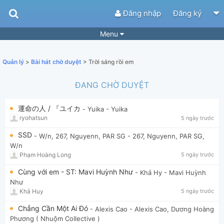
Đăng nhập
Đăng ký
Menu
Bài hát
Guitar Tabs
Quản lý
>
Bài hát chờ duyệt
> Trời sáng rồi em
Playlist
Hợp âm
ĐANG CHỜ DUYỆT
Điệu bài hát
Thể loại
運命の人 / 『ユイカ
- Yuika
- Yuika
Tìm theo hợp âm
Tải ứng dụng
ryohatsun
5 ngày trước
Yêu cầu hợp âm
Thành Viên
SSD
- W/n, 267, Nguyenn, PAR SG
- 267, Nguyenn, PAR SG,
W/n
Khóa học
Quản lý
84
Phạm Hoàng Long
5 ngày trước
Tắt quảng cáo
Cùng với em - ST: Mavi Huỳnh Như
- Khả Hy
- Mavi Huỳnh
Như
Khả Huy
5 ngày trước
Chẳng Cần Một Ai Đó
- Alexis Cao
- Alexis Cao, Dương Hoàng
Phương ( Nhuộm Collective )