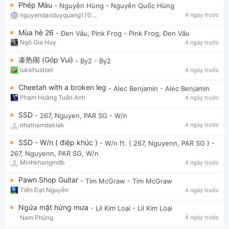
Phép Màu
- Nguyễn Hùng
- Nguyễn Quốc Hùng
nguyendaoduyquang17021
4 ngày trước
Mùa hè 26
- Đen Vâu, Pink Frog
- Pink Frog, Đen Vâu
Ngô Gia Huy
4 ngày trước
凑热闹 (Góp Vui)
- By2
- By2
lukehustset
4 ngày trước
Cheetah with a broken leg
- Alec Benjamin
- Alec Benjamin
Phạm Hoàng Tuấn Anh
4 ngày trước
SSD
- 267, Nguyen, PAR SG
- W/n
nhatnamdaklak
4 ngày trước
SSD - W/n ( điệp khúc )
- W/n ft. ( 267, Nguyenn, PAR SG )
-
267, Nguyenn, PAR SG, W/n
Minhkhangmdb
4 ngày trước
Pawn Shop Guitar
- Tim McGraw
- Tim McGraw
Tiến Đạt Nguyễn
4 ngày trước
Ngửa mặt hứng mưa
- Lil Kim Loại
- Lil Kim Loại
Nam Phùng
4 ngày trước