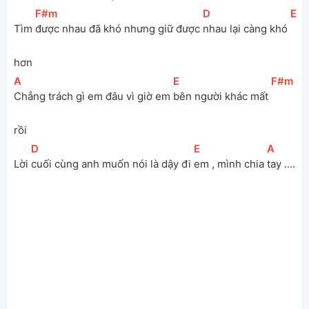
[
F#m
]
[
D
]
[
E
]
Tìm 
được nhau đã khó nhưng giữ được 
nhau lại càng khó 
hơn 
[
A
]
[
E
]
[
F#m
]
Chẳng trách gì em đâu vì giờ em 
bên người khác mất 
rồi 
[
D
]
[
E
]
[
A
]
Lời 
cuối cùng anh muốn nói là dậy đi 
em , mình chia 
tay ....