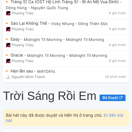
Tráng Sĩ Ca (OST Hộ Linh Tráng Sĩ - Bí Ẩn Mộ Vua Đinh)
-
Đông Hùng
- Nguyễn Quốc Trung
Phương Thảo
6 giờ trước
Sao Lại Không Thể
- Vicky Nhung
- Đông Thiên Đức
Phương Thảo
6 giờ trước
Easy
- Midnight Til Morning
- Midnight Til Morning
Phương Thảo
6 giờ trước
Gracie
- Midnight Til Morning
- Midnight Til Morning
Phương Thảo
6 giờ trước
Hẹn lần sau
- MAYDAYs
Nguyễn Minh Thành
34 phút trước
Trời Sáng Rồi Em
Đã Duyệt
Bài hát này đã được duyệt và hiển thị ở trang chủ.
Đi đến bài
hát