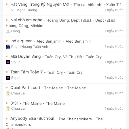
Hát Vang Trong Kỷ Nguyên Mới
- Tốp ca thiếu nhi
- Xuân Trí
Vũ Mạnh Cường
1 ngày trước
Nói nhỏ em nghe
- Hoàng Dũng, Dept (뎁트)
- Dept (뎁트),
Hoàng Dũng, Minkim
Đăng
1 ngày trước
Indie queen
- Alec Benjamin
- Alec Benjamin
Phạm Hoàng Tuấn Anh
1 ngày trước
Mối Duyên Vàng
- Tuấn Cry, Võ Thu Hà
- Tuấn Cry
Sojun
1 ngày trước
Toàn Tâm Toàn Ý
- Tuấn Cry
- Tuấn Cry
Sojun
1 ngày trước
Quiet Part Loud
- The Maine
- The Maine
Chau Lai
1 ngày trước
3:31
- The Maine
- The Maine
Chau Lai
1 ngày trước
Anybody Else (But You)
- The Chainsmokers
- The
Chainsmokers