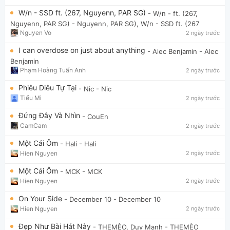
W/n - SSD ft. (267, Nguyenn, PAR SG)
- W/n - ft. (267,
Nguyenn, PAR SG)
- Nguyenn, PAR SG), W/n - SSD ft. (267
Nguyen Vo
2 ngày trước
I can overdose on just about anything
- Alec Benjamin
- Alec
Benjamin
Phạm Hoàng Tuấn Anh
2 ngày trước
Phiêu Diêu Tự Tại
- Nic
- Nic
Tiểu Mi
2 ngày trước
Đứng Đây Và Nhìn
- CouEn
CamCam
2 ngày trước
Một Cái Ôm
- Hali
- Hali
Hien Nguyen
2 ngày trước
Một Cái Ôm
- MCK
- MCK
Hien Nguyen
2 ngày trước
On Your Side
- December 10
- December 10
Hien Nguyen
2 ngày trước
Đẹp Như Bài Hát Này
- THEMÈO, Duy Mạnh
- THEMÈO