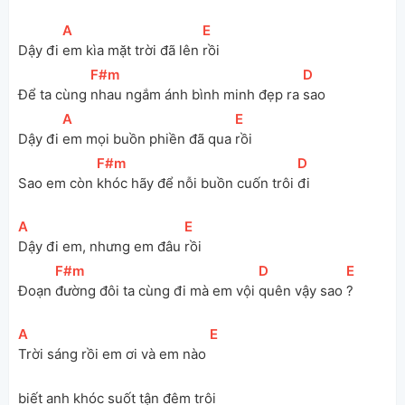
[
A
]
[
E
]
Dậy đi 
em kìa mặt trời đã lên 
rồi
[
F#m
]
[
D
]
Để ta cùng 
nhau ngắm ánh bình minh đẹp ra 
sao 
[
A
]
[
E
]
Dậy đi 
em mọi buồn phiền đã qua 
rồi 
[
F#m
]
[
D
]
Sao em còn 
khóc hãy để nỗi buồn cuốn trôi 
đi 
[
A
]
[
E
]
Dậy đi em, nhưng em đâu 
rồi 
[
F#m
]
[
D
]
[
E
]
Đoạn 
đường đôi ta cùng đi mà em vội 
quên vậy sao 
? 
[
A
]
[
E
]
Trời sáng rồi em ơi và em nào 
biết anh khóc suốt tận đêm trôi 