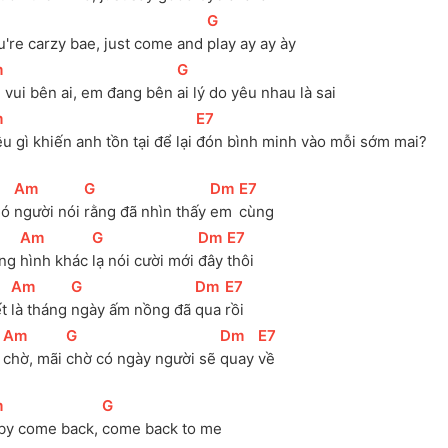
[
G
]
u're carzy bae, just come and 
play ay ay ày 
m
]
[
G
]
 vui bên ai, em đang bên 
ai lý do yêu nhau là sai 
m
]
[
E7
]
u gì khiến anh tồn tại để lại 
đón bình minh vào mỗi sớm mai? 
[
Am
]
[
G
]
[
Dm
]
[
E7
]
ó 
người nói 
rằng đã nhìn thấy 
em 
cùng 
[
Am
]
[
G
]
[
Dm
]
[
E7
]
ng 
hình khác 
lạ nói cười mới 
đây 
thôi 
[
Am
]
[
G
]
[
Dm
]
[
E7
]
t 
là tháng 
ngày ấm nồng đã 
qua 
rồi 
[
Am
]
[
G
]
[
Dm
]
[
E7
]
 
chờ, mãi 
chờ có ngày người sẽ 
quay 
về 
m
]
[
G
]
by come back, 
come back to me 