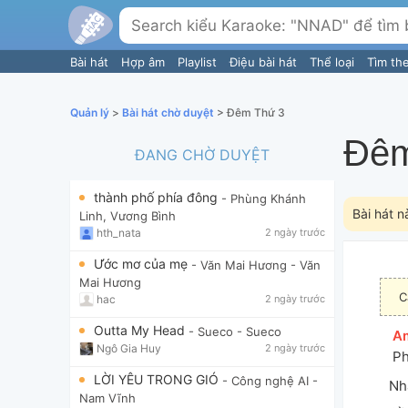
Bài hát
Hợp âm
Playlist
Điệu bài hát
Thể loại
Tìm th
Quản lý
>
Bài hát chờ duyệt
> Đêm Thứ 3
Đêm
ĐANG CHỜ DUYỆT
thành phố phía đông
- Phùng Khánh
Bài hát n
Linh, Vương Bình
hth_nata
2 ngày trước
Ước mơ của mẹ
- Văn Mai Hương
- Văn
Mai Hương
C
hac
2 ngày trước
Outta My Head
- Sueco
- Sueco
[
A
Ngô Gia Huy
2 ngày trước
Ph
LỜI YÊU TRONG GIÓ
- Công nghệ AI
-
Nh
Nam Vĩnh