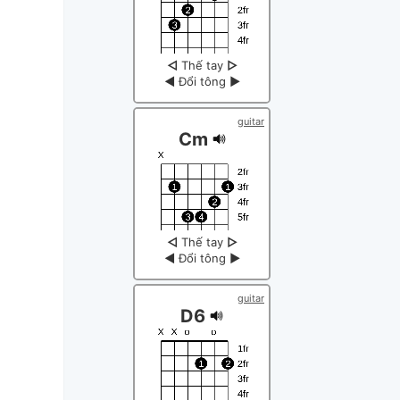
◁
Thế tay
▷
◀
Đổi tông
▶
guitar
Cm
◁
Thế tay
▷
◀
Đổi tông
▶
guitar
D6