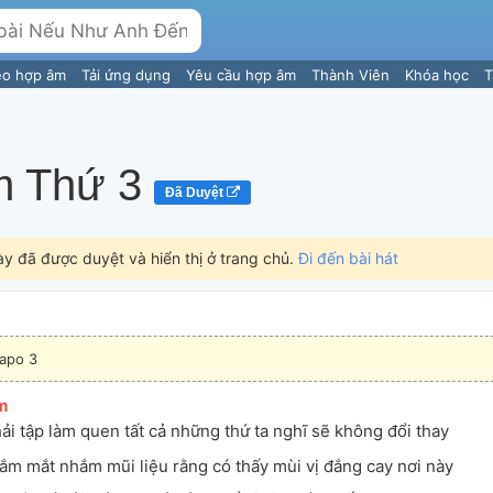
eo hợp âm
Tải ứng dụng
Yêu cầu hợp âm
Thành Viên
Khóa học
T
 Thứ 3
Đã Duyệt
ày đã được duyệt và hiển thị ở trang chủ.
Đi đến bài hát
apo 3
m
]
ải tập làm quen tất cả những thứ ta nghĩ sẽ không đổi thay 
ắm mắt nhắm mũi liệu rằng có thấy mùi vị đắng cay nơi này