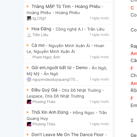
Thằng MẬP Tỏ Tình - Hoàng Phiêu
-
[
C
]
Hoàng Phiêu
- Hoàng Phiêu
Co
tg_12tg1
1 ngày trước
Hoa Đăng
- Công nghệ A.I
- Trần Liêu
Co
Trần Liêu
1 ngày trước
Cá mơ
- Nguyễn Minh Xuân Ái
- Hoan
Ra
Le, Nguyễn Minh Xuân Ái
[
A
Phạm Ngọc Ánh
1 ngày trước
Câ
Gửi em,người bất tử - Demo
- Ân Ngờ,
[
F
]
Mỹ Mỹ
- Ân Ngờ
Ch
nguyendaoduyquang17021
1 ngày trước
[
A
Điều Quý Giá
Rồi
- Otis Đỗ Nhật Trường
-
Lespace, Otis Đỗ Nhật Trường
[
F
]
Phương Thảo
1 ngày trước
Em
Thôi Xin Anh Đừng
- Hồng Ngọc
- Trần
Quang Huy
2 
Phương Thảo
1 ngày trước
Don’t Leave Me On The Dance Floor
Ge
-