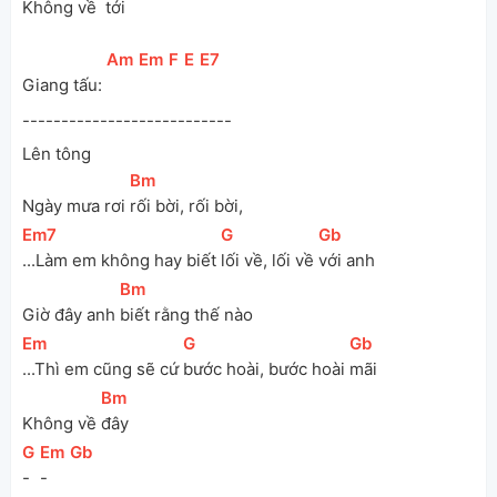
Không về 
 tới
[
Am
]
[
Em
]
[
F
]
[
E
]
[
E7
]
Giang tấu: 
---------------------------
Lên tông
[
Bm
]
Ngày mưa rơi 
rối bời, rối bời,
[
Em7
]
[
G
]
[
Gb
]
...Làm em không hay biết 
lối về, lối về 
với anh
[
Bm
]
Giờ đây anh 
biết rằng thế nào
[
Em
]
[
G
]
[
Gb
]
...Thì em cũng sẽ cứ 
bước hoài, bước hoài 
mãi
[
Bm
]
Không về 
đây 
[
G
]
[
Em
]
[
Gb
]
-
-