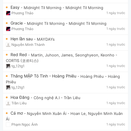
Easy
- Midnight Til Morning
- Midnight Til Morning
Phương Thảo
1 ngày trước
Gracie
- Midnight Til Morning
- Midnight Til Morning
Phương Thảo
1 ngày trước
Hẹn lần sau
- MAYDAYs
Nguyễn Minh Thành
1 ngày trước
Red Red
- Martin, Juhoon, James, Seonghyeon, Keonho
-
CORTIS (코르티스)
tg_12tg1
1 ngày trước
Thằng MẬP Tỏ Tình - Hoàng Phiêu
- Hoàng Phiêu
- Hoàng
Phiêu
tg_12tg1
1 ngày trước
Hoa Đăng
- Công nghệ A.I
- Trần Liêu
Trần Liêu
1 ngày trước
Cá mơ
- Nguyễn Minh Xuân Ái
- Hoan Le, Nguyễn Minh Xuân
Ái
Phạm Ngọc Ánh
1 ngày trước