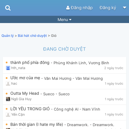
Đăng nhập
Đăng ký
Menu
Bài hát
Guitar Tabs
Quản lý
>
Bài hát chờ duyệt
> Gió
Playlist
Hợp âm
ĐANG CHỜ DUYỆT
Điệu bài hát
Thể loại
thành phố phía đông
- Phùng Khánh Linh, Vương Bình
Tìm theo hợp âm
Tải ứng dụng
hth_nata
2 ngày trước
Yêu cầu hợp âm
Thành Viên
Ước mơ của mẹ
- Văn Mai Hương
- Văn Mai Hương
hac
1 ngày trước
Khóa học
Quản lý
43
Outta My Head
- Sueco
- Sueco
Tắt quảng cáo
Ngô Gia Huy
1 ngày trước
LỜI YÊU TRONG GIÓ
- Công nghệ AI
- Nam Vĩnh
Yến Cận
1 ngày trước
Bán thời gian (I hate my life)
- Dreamwork.
- Dreamwork.