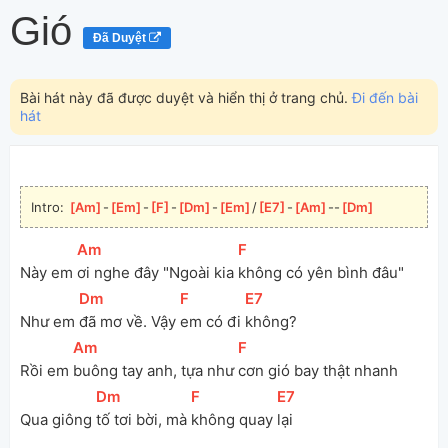
Gió
Đã Duyệt
Bài hát này đã được duyệt và hiển thị ở trang chủ.
Đi đến bài
hát
Intro: 
[
Am
]
-
[
Em
]
-
[
F
]
-
[
Dm
]
-
[
Em
]
/
[
E7
]
-
[
Am
]
--
[
Dm
]
[
Am
]
[
F
]
Này em 
ơi nghe đây "Ngoài kia 
không có yên bình đâu"
[
Dm
]
[
F
]
[
E7
]
Như em 
đã mơ về. Vậy 
em có đi 
không?
[
Am
]
[
F
]
Rồi em 
buông tay anh, tựa như 
cơn gió bay thật nhanh
[
Dm
]
[
F
]
[
E7
]
Qua giông 
tố tơi bời, mà 
không quay 
lại