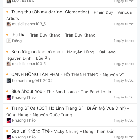
Ngô Gia Huy
1 ngày trước
Trung thu (Oh my darling, Clementine)
- Phạm Duy
- Various
Artists
musiclistener103_5
1 ngày trước
thu tha
- Trần Duy Khang
- Trần Duy Khang
Đăng
1 ngày trước
Bên đời gian khó có nhau
- Nguyên Hùng - Oai Levo
-
Nguyên Định - Bửu Ấn
musiclistener103_5
1 ngày trước
CÁNH HỒNG TÀN PHAI
- HỒ THANH TĂNG
- Nguyễn Vĩ
hothanhtang04112004
1 ngày trước
Blue About You
- The Band Loula
- The Band Loula
Phương Thảo
1 ngày trước
Tráng Sĩ Ca (OST Hộ Linh Tráng Sĩ - Bí Ẩn Mộ Vua Đinh)
-
Đông Hùng
- Nguyễn Quốc Trung
Phương Thảo
1 ngày trước
Sao Lại Không Thể
- Vicky Nhung
- Đông Thiên Đức
Phương Thảo
1 ngày trước