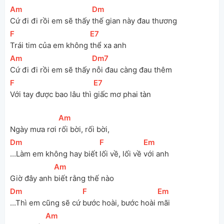
[
Am
]
[
Dm
]
Cứ đi đi rồi em sẽ thấy 
thế gian này đau thương
[
F
]
[
E7
]
Trái tim của em không 
thể xa anh
[
Am
]
[
Dm7
]
Cứ đi đi rồi em sẽ thấy 
nỗi đau càng đau thêm
[
F
]
[
E7
]
Với tay được bao lâu thì 
giấc mơ phai tàn
[
Am
]
Ngày mưa rơi 
rối bời, rối bời,
[
Dm
]
[
F
]
[
Em
]
...Làm em không hay biết 
lối về, lối về 
với anh
[
Am
]
Giờ đây anh 
biết rằng thế nào
[
Dm
]
[
F
]
[
Em
]
...Thì em cũng sẽ cứ 
bước hoài, bước hoài 
mãi
[
Am
]