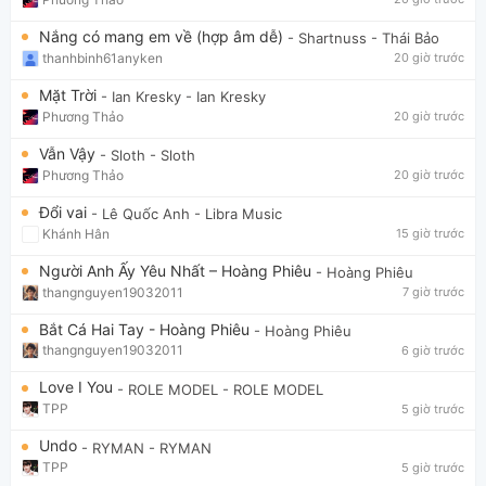
Nắng có mang em về (hợp âm dễ)
- Shartnuss
- Thái Bảo
thanhbinh61anyken
20 giờ trước
Mặt Trời
- Ian Kresky
- Ian Kresky
Phương Thảo
20 giờ trước
Vẫn Vậy
- Sloth
- Sloth
Phương Thảo
20 giờ trước
Đổi vai
- Lê Quốc Anh
- Libra Music
Khánh Hân
15 giờ trước
Người Anh Ấy Yêu Nhất – Hoàng Phiêu
- Hoàng Phiêu
thangnguyen19032011
7 giờ trước
Bắt Cá Hai Tay - Hoàng Phiêu
- Hoàng Phiêu
thangnguyen19032011
6 giờ trước
Love I You
- ROLE MODEL
- ROLE MODEL
TPP
5 giờ trước
Undo
- RYMAN
- RYMAN
TPP
5 giờ trước