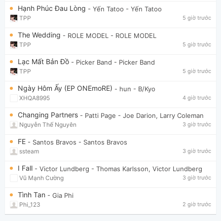
Hạnh Phúc Đau Lòng
- Yến Tatoo
- Yến Tatoo
TPP
5 giờ trước
The Wedding
- ROLE MODEL
- ROLE MODEL
TPP
5 giờ trước
Lạc Mất Bản Đồ
- Picker Band
- Picker Band
TPP
5 giờ trước
Ngày Hôm Ấy (EP ONEmoRE)
- hun
- B/Kyo
XHQA8995
4 giờ trước
Changing Partners
- Patti Page
- Joe Darion, Larry Coleman
Nguyễn Thế Nguyên
3 giờ trước
FE
- Santos Bravos
- Santos Bravos
ssteam
3 giờ trước
I Fall
- Victor Lundberg
- Thomas Karlsson, Victor Lundberg
Vũ Mạnh Cường
3 giờ trước
Tình Tan
- Gia Phi
Phi_123
2 giờ trước