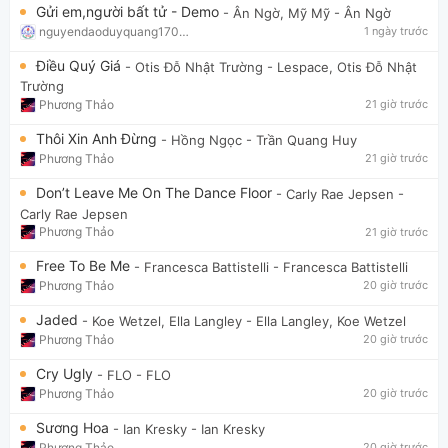
Gửi em,người bất tử - Demo
- Ân Ngờ, Mỹ Mỹ
- Ân Ngờ
nguyendaoduyquang17021
1 ngày trước
Điều Quý Giá
- Otis Đỗ Nhật Trường
- Lespace, Otis Đỗ Nhật
Trường
Phương Thảo
21 giờ trước
Thôi Xin Anh Đừng
- Hồng Ngọc
- Trần Quang Huy
Phương Thảo
21 giờ trước
Don’t Leave Me On The Dance Floor
- Carly Rae Jepsen
-
Carly Rae Jepsen
Phương Thảo
21 giờ trước
Free To Be Me
- Francesca Battistelli
- Francesca Battistelli
Phương Thảo
20 giờ trước
Jaded
- Koe Wetzel, Ella Langley
- Ella Langley, Koe Wetzel
Phương Thảo
20 giờ trước
Cry Ugly
- FLO
- FLO
Phương Thảo
20 giờ trước
Sương Hoa
- Ian Kresky
- Ian Kresky
Phương Thảo
20 giờ trước