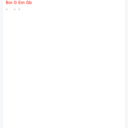
[
Bm
]
[
G
]
[
Em
]
[
Gb
]
-
-
-