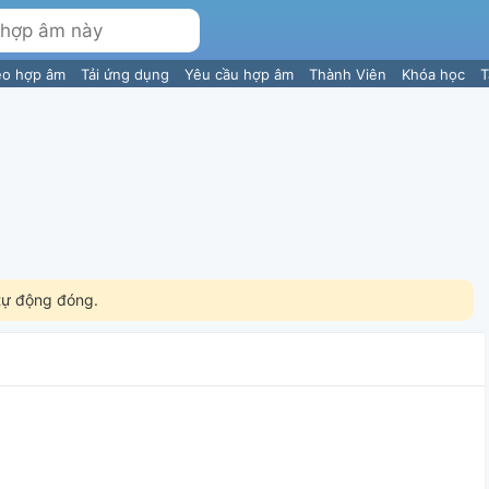
eo hợp âm
Tải ứng dụng
Yêu cầu hợp âm
Thành Viên
Khóa học
T
tự động đóng.