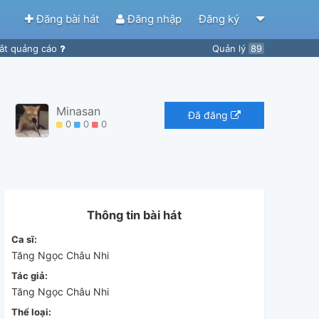
Đăng bài hát
Đăng nhập
Đăng ký
ắt quảng cáo
Quản lý
89
Minasan
Đã đăng
0
0
0
Thông tin bài hát
Ca sĩ:
Tăng Ngọc Châu Nhi
Tác giả:
Tăng Ngọc Châu Nhi
Thể loại: