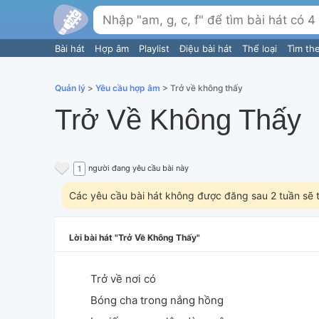
Bài hát
Hợp âm
Playlist
Điệu bài hát
Thể loại
Tìm th
Quản lý
>
Yêu cầu hợp âm
> Trở về không thấy
Trở Về Không Thấy
người đang yêu cầu bài này
1
Các yêu cầu bài hát không được đăng sau 2 tuần sẽ 
Lời bài hát
Trở Về Không Thấy
Trở về nơi có
Bóng cha trong nắng hồng