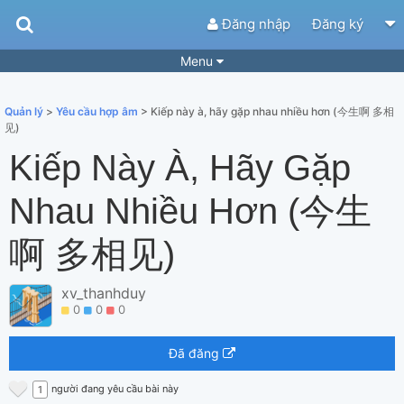
Đăng nhập
Đăng ký
Menu
Bài hát
Guitar Tabs
Quản lý
>
Yêu cầu hợp âm
> Kiếp này à, hãy gặp nhau nhiều hơn (今生啊 多相
Playlist
Hợp âm
见)
Kiếp Này À, Hãy Gặp
Điệu bài hát
Thể loại
Nhau Nhiều Hơn (今生
Tìm theo hợp âm
Tải ứng dụng
Yêu cầu hợp âm
Thành Viên
啊 多相见)
Khóa học
Quản lý
84
xv_thanhduy
Tắt quảng cáo
0
0
0
Đã đăng
người đang yêu cầu bài này
1