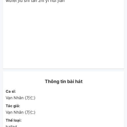
wúfēi jiù shì tán zhǐ yī huī jiān
Thông tin bài hát
Ca sĩ:
Vạn Nhân (万仁)
Tác giả:
Vạn Nhân (万仁)
Thể loại:
ballad