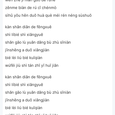
zěnme biàn de rú cǐ chénmò
sìhū yǒu hěn duō huà què méi rén néng sùshuō
kàn shān diān de fēngxuě
shì líbié shì xiāngyuē
shān gāo lù yuǎn dǎng bù zhù sīniàn
jīnshēng a duō xiāngjiàn
bié lèi liú bié kuīqiàn
wúfēi jiù shì tán zhǐ yī huī jiān
kàn shān diān de fēngxuě
shì líbié shì xiāngyuē
shān gāo lù yuǎn dǎng bù zhù sīniàn
jīnshēng a duō xiāngjiàn
bié lèi liú bié kuīqiàn