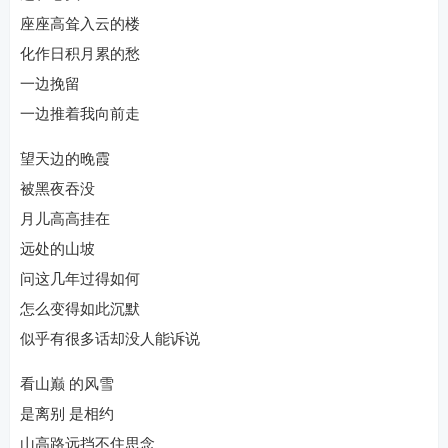
座座高耸入云的楼
化作日积月累的愁
一边挽留
一边推着我向前走
望天边的晚霞
被黑夜吞没
月儿高高挂在
远处的山坡
问这几年过得如何
怎么变得如此沉默
似乎有很多话却没人能诉说
看山巅 的风雪
是离别 是相约
山高路远挡不住思念