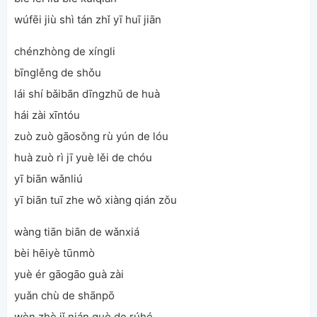
wúfēi jiù shì tán zhǐ yī huī jiān
chénzhòng de xíngli
bīnglěng de shǒu
lái shí bǎibān dīngzhǔ de huà
hái zài xīntóu
zuò zuò gāosǒng rù yún de lóu
huà zuò rì jī yuè lěi de chóu
yī biān wǎnliú
yī biān tuī zhe wǒ xiàng qián zǒu
wàng tiān biān de wǎnxiá
bèi hēiyè tūnmò
yuè ér gāogāo guà zài
yuǎn chù de shānpō
wèn zhè jǐ nián guò de rúhé