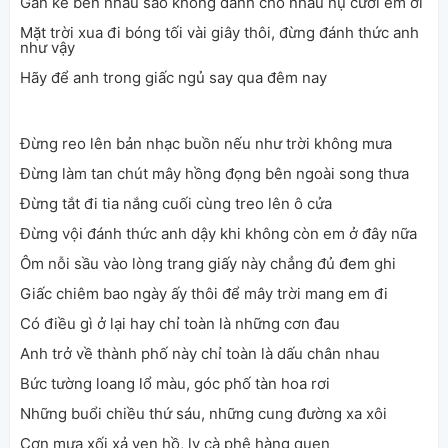
Gần kề bên nhau sao không dành cho nhau nụ cười em ơi
Mặt trời xua đi bóng tối vài giây thôi, đừng đánh thức anh
như vậy
Hãy để anh trong giấc ngủ say qua đêm nay
Đừng reo lên bản nhạc buồn nếu như trời không mưa
Đừng làm tan chút mây hồng đọng bên ngoài song thưa
Đừng tắt đi tia nắng cuối cùng treo lên ô cửa
Đừng vội đánh thức anh dậy khi không còn em ở đây nữa
Ôm nỗi sầu vào lòng trang giấy này chẳng đủ đem ghi
Giấc chiêm bao ngày ấy thôi để mây trời mang em đi
Có điều gì ở lại hay chỉ toàn là những cơn đau
Anh trở về thành phố này chỉ toàn là dấu chân nhau
Bức tường loang lổ màu, góc phố tàn hoa rơi
Những buổi chiều thứ sáu, những cung đường xa xôi
Cơn mưa xối xả ven hồ, ly cà phê hàng quen