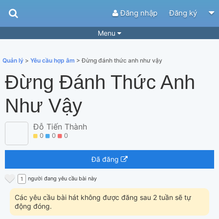
Đăng nhập
Đăng ký
Menu
Bài hát
Guitar Tabs
Quản lý
>
Yêu cầu hợp âm
> Đừng đánh thức anh như vậy
Playlist
Hợp âm
Đừng Đánh Thức Anh
Điệu bài hát
Thể loại
Như Vậy
Tìm theo hợp âm
Tải ứng dụng
Đỗ Tiến Thành
Yêu cầu hợp âm
Thành Viên
0
0
0
Khóa học
Quản lý
84
Đã đăng
Tắt quảng cáo
người đang yêu cầu bài này
1
Các yêu cầu bài hát không được đăng sau 2 tuần sẽ tự
động đóng.