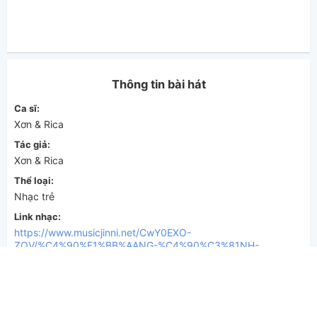
Thông tin bài hát
Ca sĩ:
Xơn & Rica
Tác giả:
Xơn & Rica
Thể loại:
Nhạc trẻ
Link nhạc:
https://www.musicjinni.net/CwY0EXO-
ZOV/%C4%90%E1%BB%AANG-%C4%90%C3%81NH-
TH%E1%BB%A8C-ANH-NH%C6%AF-V%E1%BA%ACY-
X%C6%A1n-Rica-Music-Video.html
THẢO LUẬN