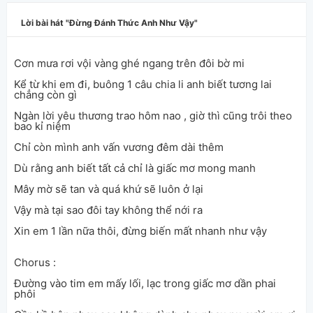
Lời bài hát
Đừng Đánh Thức Anh Như Vậy
Cơn mưa rơi vội vàng ghé ngang trên đôi bờ mi
Kể từ khi em đi, buông 1 câu chia li anh biết tương lai
chẳng còn gì
Ngàn lời yêu thương trao hôm nao , giờ thì cũng trôi theo
bao kỉ niệm
Chỉ còn mình anh vấn vương đêm dài thêm
Dù rằng anh biết tất cả chỉ là giấc mơ mong manh
Mây mờ sẽ tan và quá khứ sẽ luôn ở lại
Vậy mà tại sao đôi tay không thể nới ra
Xin em 1 lần nữa thôi, đừng biến mất nhanh như vậy
Chorus :
Đường vào tim em mấy lối, lạc trong giấc mơ dần phai
phôi