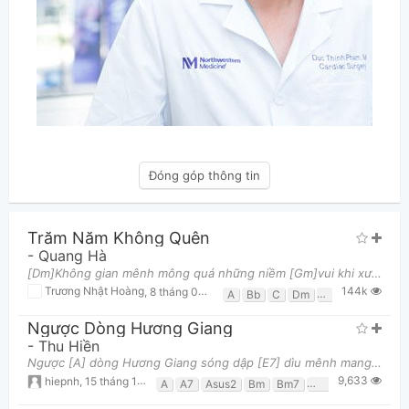
Đóng góp thông tin
Trăm Năm Không Quên
-
Quang Hà
[Dm]Không gian mênh mông quá những niềm [Gm]vui khi xưa vẫn đây [C] Sao mi hoen cay bóng dáng người
144k
Trương Nhật Hoàng
,
8 tháng 08, 2013 lúc 03:54pm
A
Bb
C
Dm
F
Gm
Ngược Dòng Hương Giang
-
Thu Hiền
Ngược [A] dòng Hương Giang sóng dập [E7] dìu mênh mang Con thuyền nhỏ [E] trăng vàng tỏ mái chèo khu
9,633
hiepnh
,
15 tháng 10, 2014 lúc 04:27pm
A
A7
Asus2
Bm
Bm7
C#m
D
D7
E