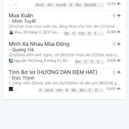
5,130
Trung Tín Hoàng Nguyễn
,
27 tháng 03, 2020 lúc 04:09pm
A/c#
Am
Am/f#
B
Bm
Bm/G#
C
C#
C#m
C
Mưa Xuân
-
Minh Tuyết
[Gm]Hạt mưa mùa xuân dịu dàng Mưa nhẹ hôn lên [Cm]má em ngọt ngào [F]Hạt mưa mùa xuân là hạt mư
4,194
Vivu
,
23 tháng 11, 2017 lúc 04:01pm
Bb
C
Cm
D
F
G
Gm
Mình Xa Nhau Mùa Đông
-
Quang Hà
[Em]Giữa đêm anh nghe, có [Bm]cơn mưa rào [C]Cơn mưa xuyên đêm, nhắc [G]anh ngày nào [Em]Đôi ta bê
2,625
Nguyễn Thị Dung
,
6 tháng 01, 2021 lúc 09:35pm
Bm
C
D
Em
G
Tình Bơ Vơ (HƯỚNG DẪN ĐỆM HÁT)
-
Đức Thịnh
1. Càng nhìn [D]em, yêu em [A/C#]hơn và yêu em [Bm]mãi giờ [G]phút êm đềm xa [D/F#]xưa, nay [Em]đ
2,350
Tuấn Anh Phạm
,
30 tháng 04, 2025 lúc 11:53pm
A
A/c#
Am
B
Bb
Bm
C
D
D/f#
D7
Dad