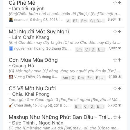
Cà Phê Mê
-
lâm tiểu quỳnh
[Em]Chiều buồn nhớ ai bước chân đổ [Bm]lại [Em]Tìm một quán đông cho lòng nguôi [A]ngoai [Em]Nh
8,964
doantuoi
,
9 tháng 08, 2013 lúc 02:55pm
A
B7
Bm
C
D
Em
G
Mỗi Người Một Suy Nghĩ
-
Lâm Chấn Khang
[Em] Cho đêm nay đây ta gần [C] nhau Cho đêm nay đây ta bên [D] nhau Trong đêm nay nụ hôn [G] buồ
7,882
nguyen van hoang
,
30 tháng 05, 2017 lúc 02:54pm
Bm
C
D
Em
G
Cơn Mưa Mùa Đông
-
Quang Hà
[C] Một ngày mùa [C] đông vòng tay người yêu ấm áp [Em] Biển trời lạnh [Am] câm mà sao lòng anh thấ
6,155
Vương Thiện
,
23 tháng 06, 2017 lúc 07:30am
Am
C
Dm
Em
F
G
G7
Gsus4
Cố Vẽ Một Nụ Cười
-
Châu Khải Phong
Tone gốc Gm: Capo ngăn 3 [Em]Em ơi! người [Bm]yêu ơi Mùa [C]đông đã đến [G]rồi [Em]Mây trôi, tháng [
5,702
Châu Bình
,
19 tháng 08, 2016 lúc 11:55pm
Bm
C
D
Em
G
Mashup Như Những Phút Ban Đầu - Trái Tim Bên Lề (The Voice)
-
Đức Thịnh
,
Ngọc Nhân
Dù cho [Em]tháng năm kia đổi [Bm]thay , dù cho [C]bao mong manh mãi [G/B]nơi này , dù nổi [Am]đau th