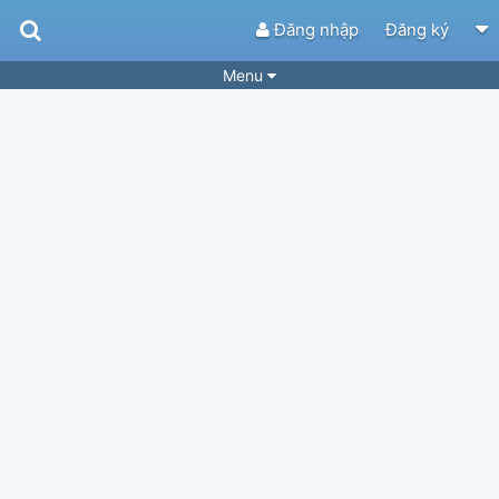
Đăng nhập
Đăng ký
Menu
Bài hát
Guitar Tabs
Playlist
Hợp âm
Điệu bài hát
Thể loại
Tìm theo hợp âm
Tải ứng dụng
Yêu cầu hợp âm
Thành Viên
Khóa học
Quản lý
51
Tắt quảng cáo