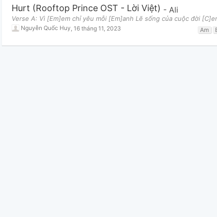
Hurt (Rooftop Prince OST - Lời Việt)
-
Ali
Verse A: Vì [Em]em chỉ yêu mỗi [Em]anh Lẽ sống của cuộc đời [C]e
Nguyễn Quốc Huy
,
16 tháng 11, 2023
Am