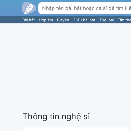
Bài hát
Hợp âm
Playlist
Điệu bài hát
Thể loại
Tìm th
Thông tin nghệ sĩ