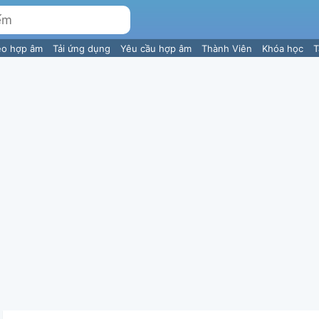
eo hợp âm
Tải ứng dụng
Yêu cầu hợp âm
Thành Viên
Khóa học
T