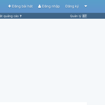
Đăng bài hát
Đăng nhập
Đăng ký
ắt quảng cáo
Quản lý
87