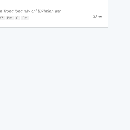
m Trong lòng này chỉ [B7]mình anh
1,133
B7
Bm
C
Em