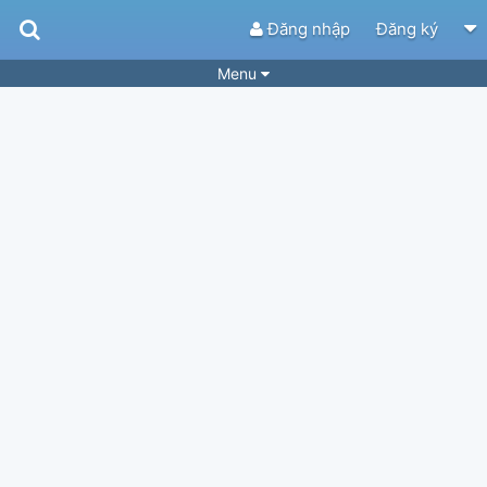
Đăng nhập
Đăng ký
Menu
Bài hát
Guitar Tabs
Playlist
Hợp âm
Điệu bài hát
Thể loại
Tìm theo hợp âm
Tải ứng dụng
Yêu cầu hợp âm
Thành Viên
Khóa học
Quản lý
81
Tắt quảng cáo