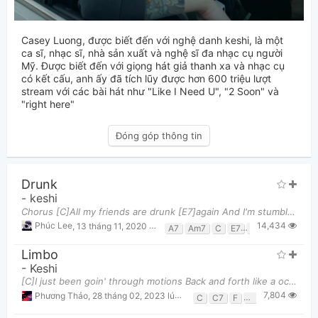
Casey Luong, được biết đến với nghệ danh keshi, là một
ca sĩ, nhạc sĩ, nhà sản xuất và nghệ sĩ đa nhạc cụ người
Mỹ. Được biết đến với giọng hát giả thanh xa và nhạc cụ
có kết cấu, anh ấy đã tích lũy được hơn 600 triệu lượt
stream với các bài hát như "Like I Need U", "2 Soon" và
"right here"
Đóng góp thông tin
Drunk
-
keshi
Chorus [C]All my friends are drunk [E7]again And I'm stumblin' back to [Am7]bed all by myself Don
14,434
Phúc Lee
,
13 tháng 11, 2020 lúc 10:53am
A7
Am7
C
E7
F
G
Limbo
-
Keshi
[C]I just been goin' through motions Back and forth like a ocean [C7]I am a fraud, I am the shit Ho
7,804
Phương Thảo
,
28 tháng 02, 2023 lúc 10:59pm
C
C7
F
Fm