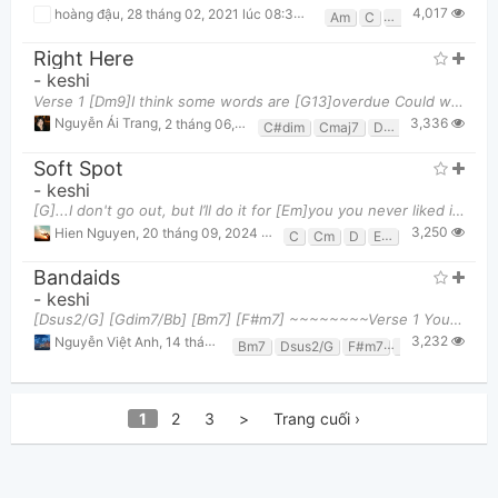
4,017
hoàng đậu
,
28 tháng 02, 2021 lúc 08:30pm
Am
C
F
Right Here
-
keshi
Verse 1 [Dm9]I think some words are [G13]overdue Could we just do it [Cmaj7]over? Can we just tal
3,336
Nguyễn Ái Trang
,
2 tháng 06, 2021 lúc 05:01pm
C#dim
Cmaj7
Dm9
G13
Soft Spot
-
keshi
[G]...I don't go out, but I’ll do it for [Em]you you never liked it when I drink too [D]much I hate
3,250
Hien Nguyen
,
20 tháng 09, 2024 lúc 05:44am
C
Cm
D
Em
G
Bandaids
-
keshi
[Dsus2/G] [Gdim7/Bb] [Bm7] [F#m7] ~~~~~~~~Verse 1 You should have [Dsus2/G] told me [Gdim7/Bb] I
3,232
Nguyễn Việt Anh
,
14 tháng 12, 2022 lúc 02:13pm
Bm7
Dsus2/G
F#m7
G
Gdim7/Bb
1
2
3
>
Trang cuối ›