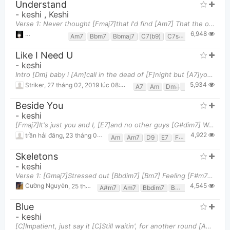
Understand
-
keshi
,
Keshi
Verse 1: Never thought [Fmaj7]that I'd find [Am7] That the one [Dbdim7]in my life [Dm7]would be so
6,948
Nguyễn Long
,
30 tháng 04, 2023 lúc 03:50pm
Am7
Bbm7
Bbmaj7
C7(b9)
C7sus2
Cm6
D7
Like I Need U
-
keshi
Intro [Dm] baby i [Am]call in the dead of [F]night but [A7]you don’t need me [Dm]like i need you
5,934
Striker
,
27 tháng 02, 2019 lúc 08:49pm
A7
Am
Dm
F
Beside You
-
keshi
[Fmaj7]It's just you and I, [E7]and no other guys [G#dim7] We [Am7]got no interruptions and we both
4,922
trần hải đăng
,
23 tháng 06, 2021 lúc 11:07am
Am
Am7
D9
E7
Fmaj7
G#dim7
Skeletons
-
keshi
Verse 1: [Gmaj7]Stressed out [Bbdim7] [Bm7] Feeling [F#m7]lost and I don't know what
4,545
Cường Nguyễn
,
25 tháng 11, 2019 lúc 04:02pm
A#m7
Am7
Bbdim7
Bm7
D7
F#m7
Blue
-
keshi
[C]Impatient, just say it [C]Still waitin', for another round [Am]New faces, I'm racin' [Am]On fo