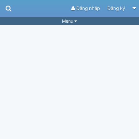
Đăng nhập
Đăng ký
Menu
Bài hát
Guitar Tabs
Playlist
Hợp âm
Điệu bài hát
Thể loại
Tìm theo hợp âm
Tải ứng dụng
Yêu cầu hợp âm
Thành Viên
Khóa học
Quản lý
66
Tắt quảng cáo