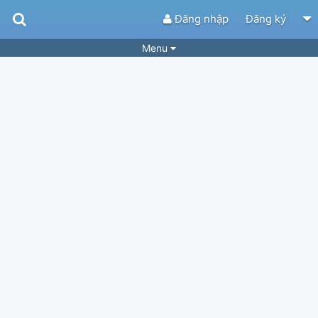
Đăng nhập
Đăng ký
Menu
Bài hát
Guitar Tabs
Playlist
Hợp âm
Điệu bài hát
Thể loại
Tìm theo hợp âm
Tải ứng dụng
Yêu cầu hợp âm
Thành Viên
Khóa học
Quản lý
50
Tắt quảng cáo