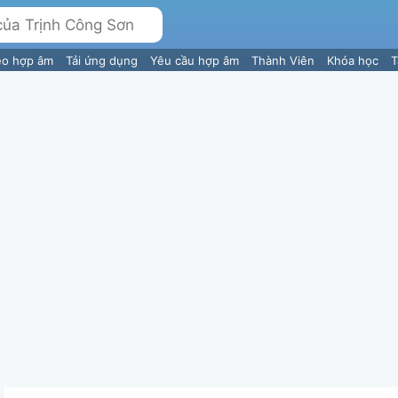
eo hợp âm
Tải ứng dụng
Yêu cầu hợp âm
Thành Viên
Khóa học
T