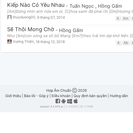
Kiếp Nào Có Yêu Nhau
-
Tuấn Ngọc
,
Hồng Gấm
[Am]Đừng nhìn anh nữa em ơi, [C]hoa xanh đã phai rồi [Dm]Hương t
thuyduong00
,
9 tháng 07, 2014
A
Am
Sẽ Thôi Mong Chờ
-
Hồng Gấm
Như [Am]con sóng xa xô bờ Mang [Em7]theo trái tim dại khờ Nên [
Vương Thiện
,
18 tháng 12, 2018
A
Ab
Hợp Âm Chuẩn Ⓒ 2026
Giới thiệu
|
Báo lỗi - Góp ý
|
Điều khoản
|
Quy định bản quyền
|
Hướng dẫn
master-2.1.473-p
| L: 0.0425 | M: 3.71MB