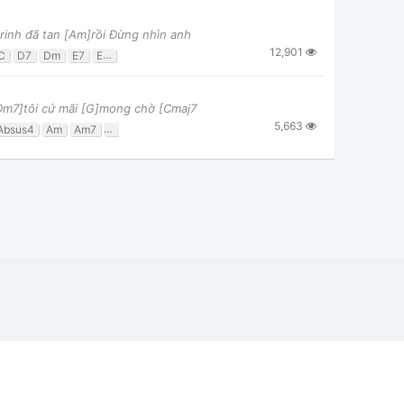
rinh đã tan [Am]rồi Đừng nhìn anh
12,901
C
D7
Dm
E7
Em
F
G
Dm7]tôi cứ mãi [G]mong chờ [Cmaj7
5,663
Absus4
Am
Am7
Asus4
Bb
Bbm
Bm7b5
C
Cm7b5
Cmaj7
Db