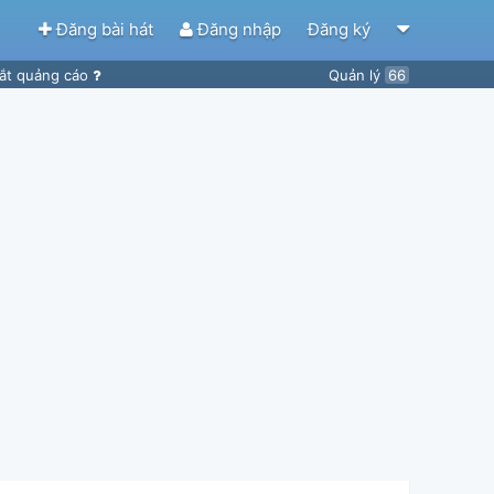
Đăng bài hát
Đăng nhập
Đăng ký
ắt quảng cáo
Quản lý
66