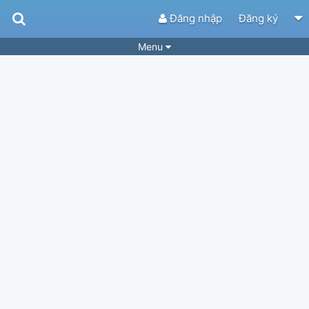
Đăng nhập
Đăng ký
Menu
Bài hát
Guitar Tabs
Playlist
Hợp âm
Điệu bài hát
Thể loại
Tìm theo hợp âm
Tải ứng dụng
Yêu cầu hợp âm
Thành Viên
Khóa học
Quản lý
50
Tắt quảng cáo