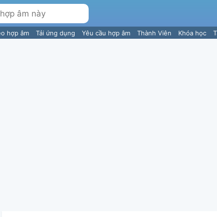
eo hợp âm
Tải ứng dụng
Yêu cầu hợp âm
Thành Viên
Khóa học
T