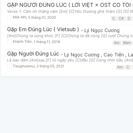
GẶP NGƯỜI ĐÚNG LÚC ( LỜI VIỆT × OST CÓ TÔI 
Verse 1: Cảm ơn tháng năm [Em] [C]Yêu thương ghé thăm [G] [D] Nh
Milk Nhi
,
5 tháng 01, 2020
C
C#
D
Gặp Em Đúng Lúc ( Vietsub )
-
Lý Ngọc Cương
[Am]Chúng ta cùng khóc [F] [C]Chúng ta đã cùng [G] cười Chúng t
Khánh Trần
,
1 tháng 11, 2018
Am
Bbm
Gặp Người Đúng Lúc
-
Lý Ngọc Cương
,
Cao Tiến
,
La
Là bao đắm [Am]say,[F] từ ngày yêu [C]đầu [G] Cùng nhìn bầu [Am]t
Tieuphutenui
,
2 tháng 05, 2021
Am
C