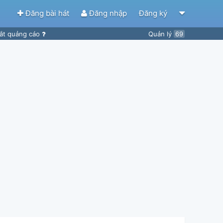
Đăng bài hát
Đăng nhập
Đăng ký
ắt quảng cáo
Quản lý
69