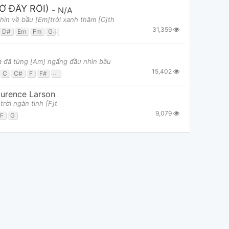
Ở ĐÂY RỒI)
-
N/A
ìn về bầu [Em]trời xanh thâm [C]th
31,359
D#
Em
Fm
G
G#
a đã từng [Am] ngẩng đầu nhìn bầu
15,402
C
C#
F
F#
G
G#
urence Larson
rời ngàn tinh [F]t
9,079
F
G