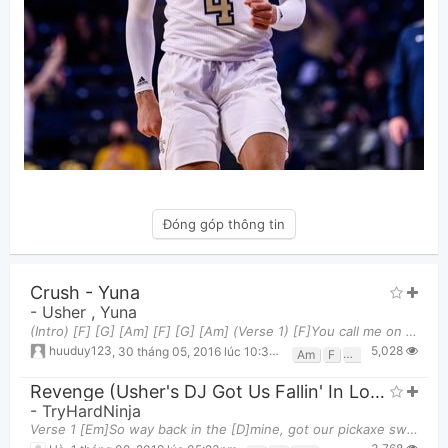
Đóng góp thông tin
Crush - Yuna
-
Usher
,
Yuna
(Intro) [F] [G] [Am] [F] [G] [Am] (Verse 1) [F]You call me on a [G]lazy [Am]afternoon [F]Aski
5,028
huuduy123
,
30 tháng 05, 2016 lúc 10:31pm
Am
F
G
Revenge (Usher's DJ Got Us Fallin' In Love)
-
TryHardNinja
Verse 1 [Em]So way back in the [D]mine, got our pickaxe swingin' from [C]side to side, side, side t