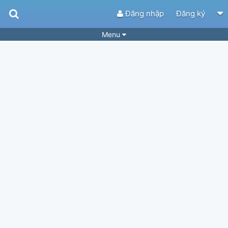
Đăng nhập
Đăng ký
Menu
Bài hát
Guitar Tabs
Playlist
Hợp âm
Điệu bài hát
Thể loại
Tìm theo hợp âm
Tải ứng dụng
Yêu cầu hợp âm
Thành Viên
Khóa học
Quản lý
89
Tắt quảng cáo