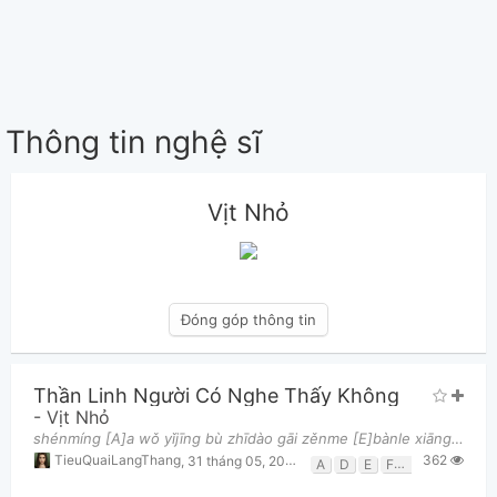
Thông tin nghệ sĩ
Vịt Nhỏ
Đóng góp thông tin
Thần Linh Người Có Nghe Thấy Không
-
Vịt Nhỏ
shénmíng [A]a wǒ yǐjīng bù zhīdào gāi zěnme [E]bànle xiāng yě shāole miào yě [F#m]bàile wèishéme
362
TieuQuaiLangThang
,
31 tháng 05, 2026 lúc 06:17pm
A
D
E
F#m