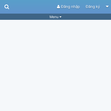
Đăng nhập
Đăng ký
Menu
Bài hát
Guitar Tabs
Playlist
Hợp âm
Điệu bài hát
Thể loại
Tìm theo hợp âm
Tải ứng dụng
Yêu cầu hợp âm
Thành Viên
Khóa học
Quản lý
83
Tắt quảng cáo