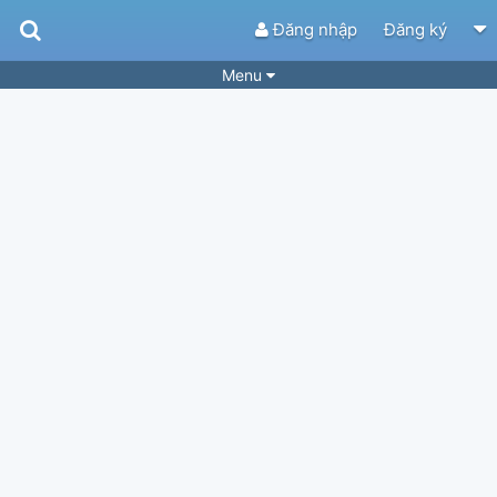
Đăng nhập
Đăng ký
Menu
Bài hát
Guitar Tabs
Playlist
Hợp âm
Điệu bài hát
Thể loại
Tìm theo hợp âm
Tải ứng dụng
Yêu cầu hợp âm
Thành Viên
Khóa học
Quản lý
66
Tắt quảng cáo