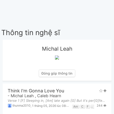
Thông tin nghệ sĩ
Michal Leah
Đóng góp thông tin
Think I'm Gonna Love You
-
Michal Leah
,
Caleb Hearn
Verse 1 [F] Sleeping in, [Am] late again [G] But it's per[G]fect timing [F] Staying up, [Am] just
244
thunma2010
,
1 tháng 05, 2026 lúc 08:49am
Am
C
F
G