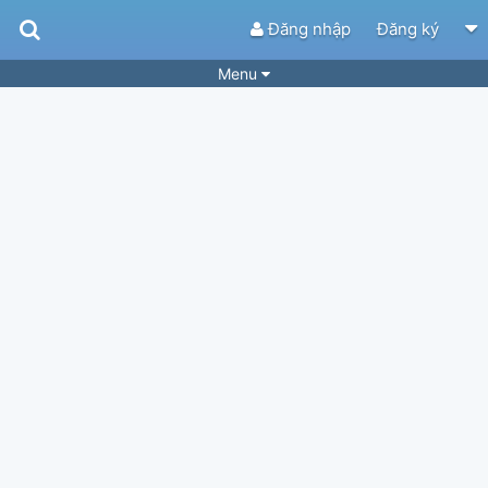
Đăng nhập
Đăng ký
Menu
Bài hát
Guitar Tabs
Playlist
Hợp âm
Điệu bài hát
Thể loại
Tìm theo hợp âm
Tải ứng dụng
Yêu cầu hợp âm
Thành Viên
Khóa học
Quản lý
46
Tắt quảng cáo