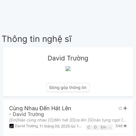
Thông tin nghệ sĩ
David Trường
Đóng góp thông tin
Cùng Nhau Đến Hát Lên
-
David Trường
[Em]Nào cùng nhau [C]đến hát [D]ca lên [G]nào tụng ngợi [C]Giê-xu Đấng [D]sống muôn [Em]đời vì
548
David Trường
,
11 tháng 09, 2025 lúc 12:07pm
C
D
Em
G