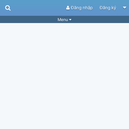
Đăng nhập
Đăng ký
Menu
Bài hát
Guitar Tabs
Playlist
Hợp âm
Điệu bài hát
Thể loại
Tìm theo hợp âm
Tải ứng dụng
Yêu cầu hợp âm
Thành Viên
Khóa học
Quản lý
63
Tắt quảng cáo