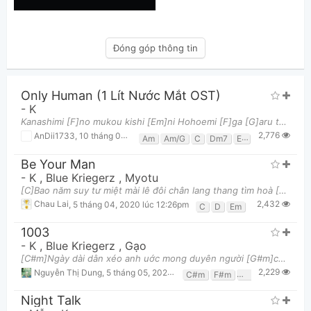
Đóng góp thông tin
Only Human (1 Lít Nước Mắt OST)
-
K
Kanashimi [F]no mukou kishi [Em]ni Hohoemi [F]ga [G]aru toiu [Am]yo Kanashimi [F]no mukou ki
2,776
AnDii1733
,
10 tháng 08, 2020 lúc 02:35pm
Am
Am/G
C
Dm7
E7
Em
F
G
Be Your Man
-
K
,
Blue Kriegerz
,
Myotu
[C]Bao năm suy tư miệt mài lê đôi chân lang thang tìm hoà [D]Mang theo con tim khô cằn em bỗng đến
2,432
Chau Lai
,
5 tháng 04, 2020 lúc 12:26pm
C
D
Em
1003
-
K
,
Blue Kriegerz
,
Gạo
[C#m]Ngày dài dằn xéo anh uớc mong duyên người [G#m]chợt ghé thăm Oán thân con người [F#m]đời man
2,229
Nguyễn Thị Dung
,
5 tháng 05, 2020 lúc 10:03pm
C#m
F#m
G#m
Night Talk