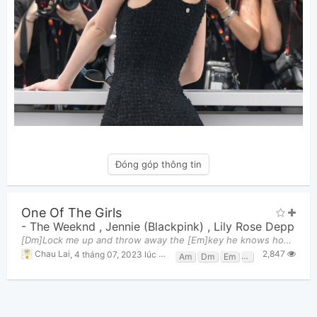
Đóng góp thông tin
One Of The Girls
-
The Weeknd
,
Jennie (Blackpink)
,
Lily Rose Depp
[Dm]Lock me up and throw away the [Em]key he knows how to get the best out of [Am]me I'm no force f
2,847
Chau Lai
,
4 tháng 07, 2023 lúc 06:46am
Am
Dm
Em
F
G