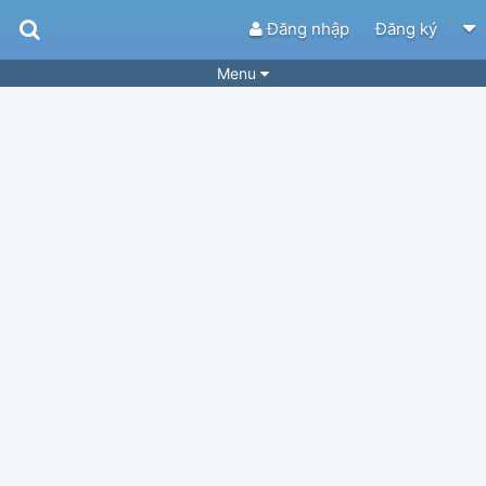
Đăng nhập
Đăng ký
Menu
Bài hát
Guitar Tabs
Playlist
Hợp âm
Điệu bài hát
Thể loại
Tìm theo hợp âm
Tải ứng dụng
Yêu cầu hợp âm
Thành Viên
Khóa học
Quản lý
58
Tắt quảng cáo