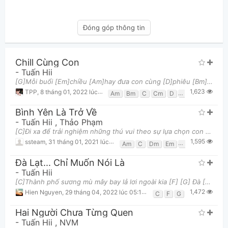
Đóng góp thông tin
Chill Cùng Con
-
Tuấn Hii
[G]Mỗi buổi [Em]chiều [Am]hay đưa con cùng [D]phiêu [Bm]Xách xe vi vu ta cùng [Em]chill [C]lướt nh
1,623
TPP
,
8 tháng 01, 2022 lúc 02:23pm
Am
Bm
C
Cm
D
Em
G
Bình Yên Là Trở Về
-
Tuấn Hii
,
Thảo Phạm
[C]Đi xa để trải nghiệm những thú vui theo sự lựa chọn con tim [Am]Đi xa để trải nghiệm những hươn
1,595
ssteam
,
31 tháng 01, 2021 lúc 01:37pm
Am
C
Dm
Em
F
G
Đà Lạt... Chỉ Muốn Nói Là
-
Tuấn Hii
[C]Thành phố sương mù mây bay lả lơi ngoài kia [F] [G] Đà [C]lạt là nơi thần tiên Của đôi ta bên nh
1,472
Hien Nguyen
,
29 tháng 04, 2022 lúc 05:18am
C
F
G
Hai Người Chưa Từng Quen
-
Tuấn Hii
,
NVM