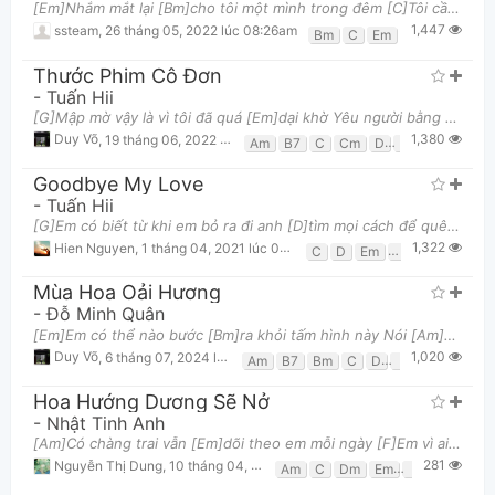
[Em]Nhắm mắt lại [Bm]cho tôi một mình trong đêm [C]Tôi cần một làn khói thêm chút âm thanh của riên
1,447
ssteam
,
26 tháng 05, 2022 lúc 08:26am
Bm
C
Em
Thước Phim Cô Đơn
-
Tuấn Hii
[G]Mập mờ vậy là vì tôi đã quá [Em]dại khờ Yêu người bằng nụ cười đan xen [C]có chút ngây ngơ để hô
1,380
Duy Võ
,
19 tháng 06, 2022 lúc 08:05pm
Am
B7
C
Cm
D
Em
G
Goodbye My Love
-
Tuấn Hii
[G]Em có biết từ khi em bỏ ra đi anh [D]tìm mọi cách để quên em anh trốn tránh [Em]Những ký ức bên
1,322
Hien Nguyen
,
1 tháng 04, 2021 lúc 04:49am
C
D
Em
G
Mùa Hoa Oải Hương
-
Đỗ Minh Quân
[Em]Em có thể nào bước [Bm]ra khỏi tấm hình này Nói [Am]với tôi rằng [D]em rất nhớ [G]đến tôi ? [B
1,020
Duy Võ
,
6 tháng 07, 2024 lúc 08:19pm
Am
B7
Bm
C
D
Em
G
Hoa Hướng Dương Sẽ Nở
-
Nhật Tinh Anh
[Am]Có chàng trai vẫn [Em]dõi theo em mỗi ngày [F]Em vì ai nước [C]mắt nặng trỉu trên vai [Am]Thầm
281
Nguyễn Thị Dung
,
10 tháng 04, 2026 lúc 04:03am
Am
C
Dm
Em
F
G