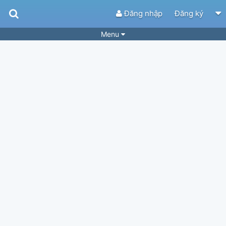
Đăng nhập
Đăng ký
Menu
Bài hát
Guitar Tabs
Playlist
Hợp âm
Điệu bài hát
Thể loại
Tìm theo hợp âm
Tải ứng dụng
Yêu cầu hợp âm
Thành Viên
Khóa học
Quản lý
99
Tắt quảng cáo