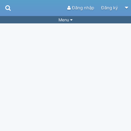
Đăng nhập
Đăng ký
Menu
Bài hát
Guitar Tabs
Playlist
Hợp âm
Điệu bài hát
Thể loại
Tìm theo hợp âm
Tải ứng dụng
Yêu cầu hợp âm
Thành Viên
Khóa học
Quản lý
70
Tắt quảng cáo