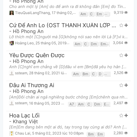
-
Hồ Phong An
Cho anh một lý [Am] do để anh ra đi không đắn [Em] đo Tình yêu như muỗi [F] dao khứa cắt vào anh [
9,319
TieuQuaiLangThang
,
17 tháng 02, 2017 lúc 12:01am
Am
C
Em
F
G
Cứ Để Anh Lo (OST THANH XUÂN LỚP A1)
-
Hồ Phong An
Lỡ thích một [C]người mà [G]không nói sao nên lời Là [F]vì khi thấy em cười làm lòng [G]anh rã rời
3,064
Hoàng Leo
,
25 tháng 05, 2019 lúc 07:01pm
Am
C
Dm
Em
F
G
Yêu Được Quên Được
-
Hồ Phong An
Anh [C]nghĩ em chẳng về [D]đâu vì em [Bm]đã yêu họ hằn [Em]sâu Giờ niếu [C]kéo cũng chẳng được [D]c
2,526
ssteam
,
28 tháng 02, 2021 lúc 06:59am
Am
Bm
C
D
Em
G
Đâu Ai Thương Ai
-
Hồ Phong An
[Am]Đôi chân ai ngả nghiêng bước chông [Em]chênh qua những muộn phiền [F]Gánh trên vai là [G]cả bầu
2,497
ssteam
,
16 tháng 05, 2023 lúc 06:43am
A7
Am
C
Dm
Em
F
G
Hoa Lạc Lối
-
Khang Việt
[Em]Em đang bên một ai đó, tay trong tay cùng ai đó? Anh [Bm]chắc em cũng chẳng biết tên [Em]Chân e
2,280
Chau Lai
,
5 tháng 02, 2023 lúc 10:08pm
Bm
Em