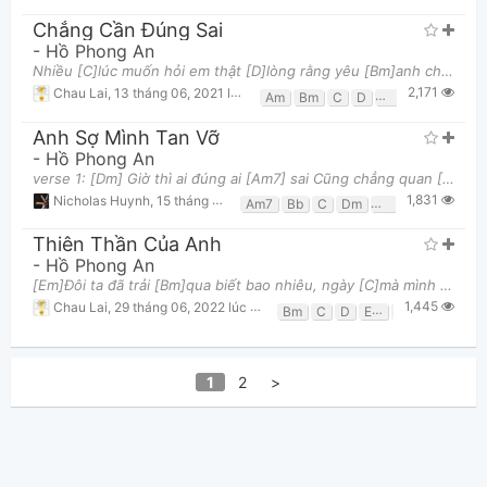
Chẳng Cần Đúng Sai
-
Hồ Phong An
Nhiều [C]lúc muốn hỏi em thật [D]lòng rằng yêu [Bm]anh chưa hề [Em]phải không? Nhiều [C]lúc muốn hỏ
2,171
Chau Lai
,
13 tháng 06, 2021 lúc 08:11am
Am
Bm
C
D
Em
G
Anh Sợ Mình Tan Vỡ
-
Hồ Phong An
verse 1: [Dm] Giờ thì ai đúng ai [Am7] sai Cũng chẳng quan [Gm7] trọng vì đã [C] có người [Fmaj7]
1,831
Nicholas Huynh
,
15 tháng 01, 2022 lúc 01:41am
Am7
Bb
C
Dm
Fmaj7
Gm7
Thiên Thần Của Anh
-
Hồ Phong An
[Em]Đôi ta đã trải [Bm]qua biết bao nhiêu, ngày [C]mà mình đã đắm [G]say [Em]Và có đôi lúc em [Bm]h
1,445
Chau Lai
,
29 tháng 06, 2022 lúc 09:07pm
Bm
C
D
Em
G
1
2
>