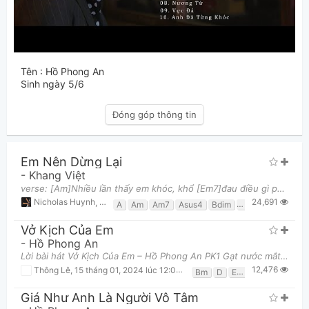
Tên : Hồ Phong An
Sinh ngày 5/6
Đóng góp thông tin
Em Nên Dừng Lại
-
Khang Việt
verse: [Am]Nhiều lần thấy em khóc, khổ [Em7]đau điều gì phải không [Dm7]Chẳng cần phải bận [Gsus4]
24,691
Nicholas Huynh
,
2 tháng 07, 2022 lúc 01:30am
A
Am
Am7
Asus4
Bdim
Cmaj7
Dm7
E
Vở Kịch Của Em
-
Hồ Phong An
Lời bài hát Vở Kịch Của Em – Hồ Phong An PK1 Gạt nước mắt của [Em]anh, thật sâu, vào [Bm]đây, đong
12,476
Thông Lê
,
15 tháng 01, 2024 lúc 12:09pm
Bm
D
Em
Giá Như Anh Là Người Vô Tâm