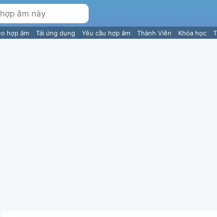
eo hợp âm
Tải ứng dụng
Yêu cầu hợp âm
Thành Viên
Khóa học
T