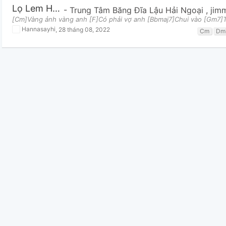
Lọ Lem Hè Phố
-
Trung Tâm Băng Đĩa Lậu Hải Ngoại
,
jim
[Cm]Vàng ảnh vàng anh [F]Có phải vợ anh [Bbmaj7]Chui vào [Gm7]
Hannasayhi
,
28 tháng 08, 2022
Cm
Dm