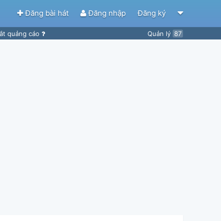
Đăng bài hát
Đăng nhập
Đăng ký
ắt quảng cáo
Quản lý
87