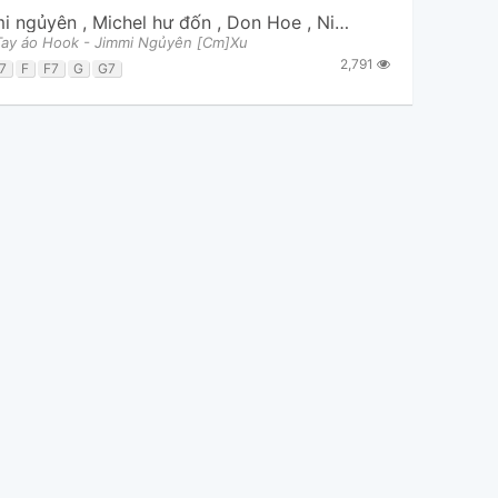
mi ngủyên
,
Michel hư đốn
,
Don Hoe
,
Nicki Miru
,
Nicolai fb
Tay áo Hook - Jimmi Ngủyên [Cm]Xu
2,791
7
F
F7
G
G7