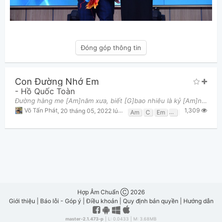
Đóng góp thông tin
Con Đường Nhớ Em
-
Hồ Quốc Toàn
Đường hàng me [Am]năm xưa, biết [G]bao nhiêu là kỷ [Am]niệm. Đường hàng [F]me năm xưa, khắc sâu bó
1,309
Võ Tấn Phát
,
20 tháng 05, 2022 lúc 03:01pm
Am
C
Em
F
G
Hợp Âm Chuẩn Ⓒ 2026
Giới thiệu
|
Báo lỗi - Góp ý
|
Điều khoản
|
Quy định bản quyền
|
Hướng dẫn
master-2.1.473-p
| L: 0.0433 | M: 3.68MB