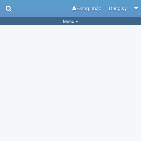
Đăng nhập
Đăng ký
Menu
Bài hát
Guitar Tabs
Playlist
Hợp âm
Điệu bài hát
Thể loại
Tìm theo hợp âm
Tải ứng dụng
Yêu cầu hợp âm
Thành Viên
Khóa học
Quản lý
78
Tắt quảng cáo