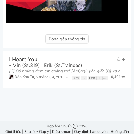
Đóng góp thông tin
I Heart You
-
Min (St.319)
,
Erik (St.Trainees)
[C] Có những đêm em chẳng thể [Am]ngủ yên giấc [C] Và có những [G]đêm em nằm [C]mơ [C] Giật mình thứ
9,401
Đào Khả Tú
,
5 tháng 04, 2015 lúc 11:08am
Am
C
Dm
F
G
G7
Hợp Âm Chuẩn Ⓒ 2026
Giới thiệu
|
Báo lỗi - Góp ý
|
Điều khoản
|
Quy định bản quyền
|
Hướng dẫn