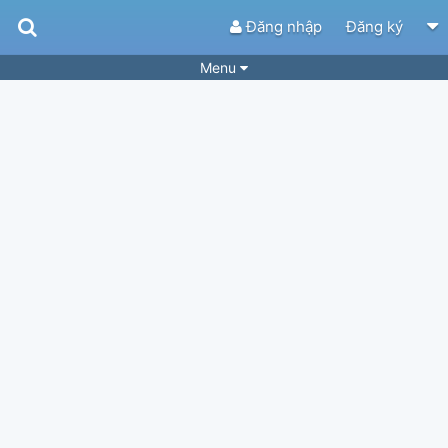
Đăng nhập
Đăng ký
Menu
Bài hát
Guitar Tabs
Playlist
Hợp âm
Điệu bài hát
Thể loại
Tìm theo hợp âm
Tải ứng dụng
Yêu cầu hợp âm
Thành Viên
Khóa học
Quản lý
74
Tắt quảng cáo