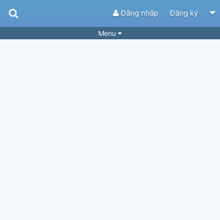
Đăng nhập
Đăng ký
Menu
Bài hát
Guitar Tabs
Playlist
Hợp âm
Điệu bài hát
Thể loại
Tìm theo hợp âm
Tải ứng dụng
Yêu cầu hợp âm
Thành Viên
Khóa học
Quản lý
84
Tắt quảng cáo