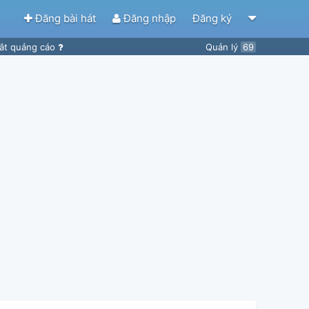
Đăng bài hát
Đăng nhập
Đăng ký
ắt quảng cáo
Quản lý
69