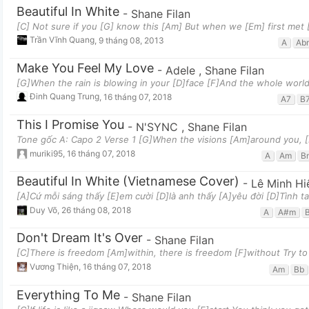
Beautiful In White
-
Shane Filan
[C] Not sure if you [G] know this [Am] But when we [Em] first met [
Trần Vĩnh Quang
,
9 tháng 08, 2013
A
Ab
Make You Feel My Love
-
Adele
,
Shane Filan
[G]When the rain is blowing in your [D]face [F]And the whole world
Đinh Quang Trung
,
16 tháng 07, 2018
A7
B
This I Promise You
-
N'SYNC
,
Shane Filan
Tone gốc A: Capo 2 Verse 1 [G]When the visions [Am]around you, [
muriki95
,
16 tháng 07, 2018
A
Am
B
Beautiful In White (Vietnamese Cover)
-
Lê Minh Hi
[A]Cứ mỗi sáng thấy [E]em cười [D]là anh thấy [A]yêu đời [D]Tình t
Duy Võ
,
26 tháng 08, 2018
A
A#m
Don't Dream It's Over
-
Shane Filan
[C]There is freedom [Am]within, there is freedom [F]without Try to
Vương Thiện
,
16 tháng 07, 2018
Am
Bb
Everything To Me
-
Shane Filan