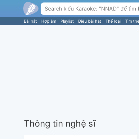
Bài hát
Hợp âm
Playlist
Điệu bài hát
Thể loại
Tìm th
Thông tin nghệ sĩ