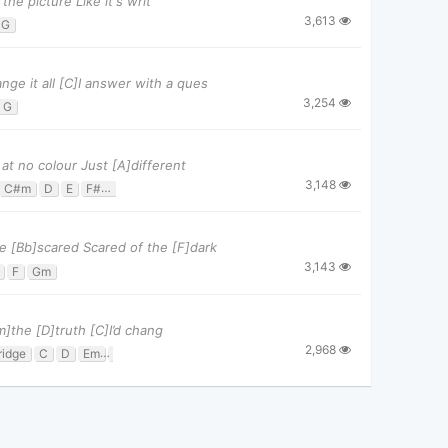
the picture Like it's writ
3,613
G
ge it all [C]I answer with a ques
3,254
G
at no colour Just [A]different
3,148
C#m
D
E
F#m
e [Bb]scared Scared of the [F]dark
3,143
F
Gm
m]the [D]truth [C]I’d chang
2,968
ridge
C
D
Em
G