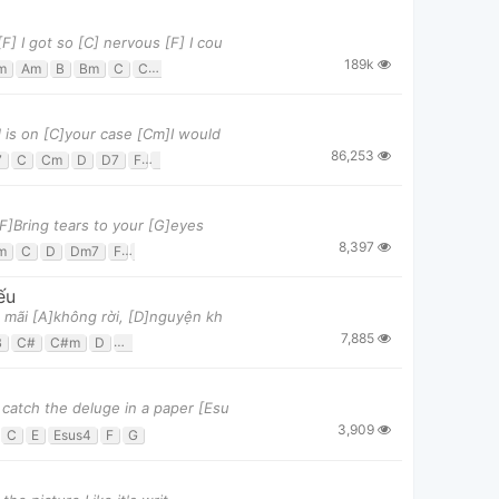
F] I got so [C] nervous [F] I cou
189k
m
Am
B
Bm
C
C#m
D
E
Em
F
F#m
G
 is on [C]your case [Cm]I would
86,253
7
C
Cm
D
D7
F
G
F]Bring tears to your [G]eyes
8,397
m
C
D
Dm7
F
Fm
G
ếu
a mãi [A]không rời, [D]nguyện kh
7,885
B
C#
C#m
D
D#m
E
F#
F#m
Fm
G#
G#m
 catch the deluge in a paper [Esu
3,909
C
E
Esus4
F
G