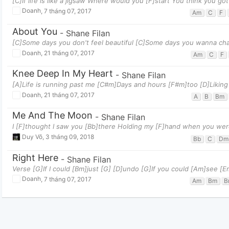
[C]If life is like a jigsaw Where would you [F]start You think you got 
Doanh
,
7 tháng 07, 2017
Am
C
F
About You
-
Shane Filan
[C]Some days you don't feel beautiful [C]Some days you wanna chan
Doanh
,
21 tháng 07, 2017
Am
C
F
Knee Deep In My Heart
-
Shane Filan
[A]Life is running past me [C#m]Days and hours [F#m]too [D]Liking 
Doanh
,
21 tháng 07, 2017
A
B
Bm
Me And The Moon
-
Shane Filan
I [F]thought I saw you [Bb]there Holding my [F]hand when you wer
Duy Võ
,
3 tháng 09, 2018
Bb
C
Dm
Right Here
-
Shane Filan
Verse [G]If I could [Bm]just [G] [D]undo [G]If you could [Am]see [E
Doanh
,
7 tháng 07, 2017
Am
Bm
B