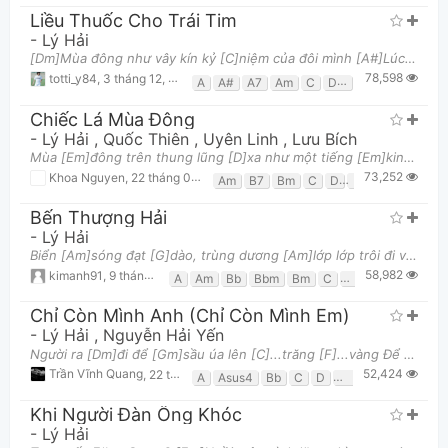
Liều Thuốc Cho Trái Tim
-
Lý Hải
[Dm]Mùa đông như vây kín kỷ [C]niệm của đôi mình [A#]Lúc đã xa [F]vắng nhau [Dm]Dường như em quên
78,598
totti_y84
,
3 tháng 12, 2013 lúc 02:27pm
A
A#
A7
Am
C
Dm
E
F
G
Gm
Chiếc Lá Mùa Đông
-
Lý Hải
,
Quốc Thiên
,
Uyên Linh
,
Lưu Bích
Mùa [Em]đông trên thung lũng [D]xa như một tiếng [Em]kinh cầu. Làm [C]sao để ta quên [D]đi một cơn
73,252
Khoa Nguyen
,
22 tháng 03, 2014 lúc 09:56am
Am
B7
Bm
C
D
E7
Em
G
Bến Thượng Hải
-
Lý Hải
Biển [Am]sóng đạt [G]dào, trùng dương [Am]lớp lớp trôi đi về chốn [Dm]nao Đời như [Em]những cơn són
58,982
kimanh91
,
9 tháng 08, 2013 lúc 03:12pm
A
Am
Bb
Bbm
Bm
C
D
Dm
E
F
F
Chỉ Còn Mình Anh (Chỉ Còn Mình Em)
-
Lý Hải
,
Nguyễn Hải Yến
Người ra [Dm]đi để [Gm]sầu úa lên [C]...trăng [F]...vàng Để [Bb]xuân chết [E]trên đời [A]...vắng
52,424
Trần Vĩnh Quang
,
22 tháng 04, 2017 lúc 03:59pm
A
Asus4
Bb
C
D
Dm
E
Em
F
Khi Người Đàn Ông Khóc
-
Lý Hải