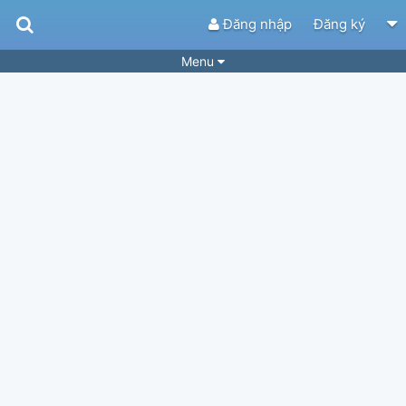
Đăng nhập
Đăng ký
Menu
Bài hát
Guitar Tabs
Playlist
Hợp âm
Điệu bài hát
Thể loại
Tìm theo hợp âm
Tải ứng dụng
Yêu cầu hợp âm
Thành Viên
Khóa học
Quản lý
68
Tắt quảng cáo