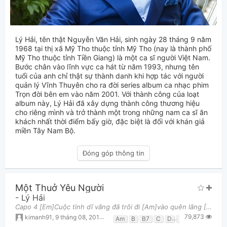
Lý Hải, tên thật Nguyễn Văn Hải, sinh ngày 28 tháng 9 năm
1968 tại thị xã Mỹ Tho thuộc tỉnh Mỹ Tho (nay là thành phố
Mỹ Tho thuộc tỉnh Tiền Giang) là một ca sĩ người Việt Nam.
Bước chân vào lĩnh vực ca hát từ năm 1993, nhưng tên
tuổi của anh chỉ thật sự thành danh khi hợp tác với người
quản lý Vĩnh Thuyên cho ra đời series album ca nhạc phim
Trọn đời bên em vào năm 2001. Với thành công của loạt
album này, Lý Hải đã xây dựng thành công thương hiệu
cho riêng mình và trở thành một trong những nam ca sĩ ăn
khách nhất thời điểm bấy giờ, đặc biệt là đối với khán giả
miền Tây Nam Bộ.
Đóng góp thông tin
Một Thuở Yêu Người
-
Lý Hải
Capo 4 [Em]Cuộc tình dĩ vãng đã trôi đi [Am]vào quên lãng [D]Kỷ niệm cũng chỉ là cơn [Em]sóng mơ hồ
79,873
kimanh91
,
9 tháng 08, 2013 lúc 01:22pm
Am
B
B7
C
D
Em
G