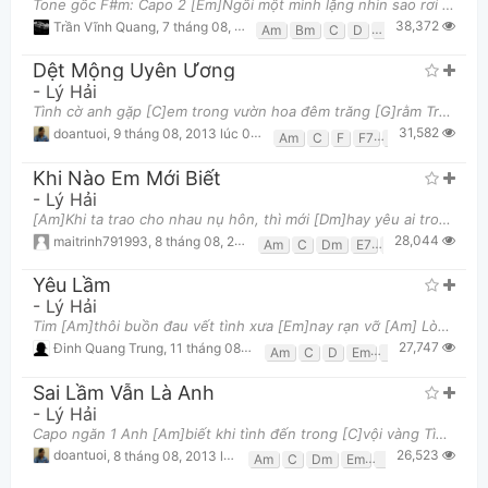
Tone gốc F#m: Capo 2 [Em]Ngồi một mình lặng nhìn sao rơi Mơ ước xa xôi ngày [D]mai nắng lên trong đờ
38,372
Trần Vĩnh Quang
,
7 tháng 08, 2013 lúc 02:14pm
Am
Bm
C
D
Em
G
Dệt Mộng Uyên Ương
-
Lý Hải
Tình cờ anh gặp [C]em trong vườn hoa đêm trăng [G]rằm Trộm nhìn em thật [Am]lâu anh ngẩn ngơ em biế
31,582
doantuoi
,
9 tháng 08, 2013 lúc 07:59am
Am
C
F
F7
G
Khi Nào Em Mới Biết
-
Lý Hải
[Am]Khi ta trao cho nhau nụ hôn, thì mới [Dm]hay yêu ai trong mơ mà thôi. [G]Ta luôn mơ về em dấu
28,044
maitrinh791993
,
8 tháng 08, 2013 lúc 05:33pm
Am
C
Dm
E7
F
G
Yêu Lầm
-
Lý Hải
Tim [Am]thôi buồn đau vết tình xưa [Em]nay rạn vỡ [Am] Lòng [D]còn tiếc nuối cũng chỉ vậy [Em]thôi t
27,747
Đinh Quang Trung
,
11 tháng 08, 2013 lúc 02:00pm
Am
C
D
Em
F
G
Sai Lầm Vẫn Là Anh
-
Lý Hải
Capo ngăn 1 Anh [Am]biết khi tình đến trong [C]vội vàng Tình mỏng [Am]manh dễ đâu [Em]vội tan [F
26,523
doantuoi
,
8 tháng 08, 2013 lúc 03:45pm
Am
C
Dm
Em
F
G7