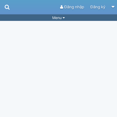
Đăng nhập
Đăng ký
Menu
Bài hát
Guitar Tabs
Playlist
Hợp âm
Điệu bài hát
Thể loại
Tìm theo hợp âm
Tải ứng dụng
Yêu cầu hợp âm
Thành Viên
Khóa học
Quản lý
63
Tắt quảng cáo