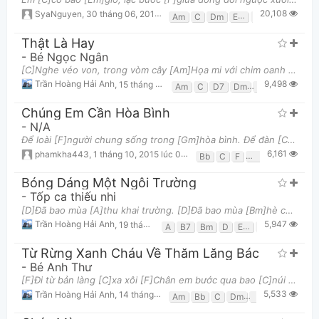
20,108
SyaNguyen
,
30 tháng 06, 2013 lúc 01:31pm
Am
C
Dm
Em
F
G
Thật Là Hay
-
Bé Ngọc Ngân
[C]Nghe véo von, trong vòm cây [Am]Họa mi với chim oanh [C]Hai chú chim, cao giọng hót [D7]Hót lí
9,498
Trần Hoàng Hải Anh
,
15 tháng 10, 2017 lúc 09:25am
Am
C
D7
Dm
F
G
Chúng Em Cần Hòa Bình
-
N/A
Để loài [F]người chung sống trong [Gm]hòa bình. Để đàn [C]em được vui ca [F]học hành. Để ngàn [Bb]
6,161
phamkha443
,
1 tháng 10, 2015 lúc 06:57pm
Bb
C
F
Gm
Bóng Dáng Một Ngôi Trường
-
Tốp ca thiếu nhi
[D]Đã bao mùa [A]thu khai trường. [D]Đã bao mùa [Bm]hè chia tay. [B7]Vẫn còn trẻ mãi ngôi trườn
5,947
Trần Hoàng Hải Anh
,
19 tháng 10, 2017 lúc 01:03pm
A
B7
Bm
D
Em
F#7
G
Từ Rừng Xanh Cháu Về Thăm Lăng Bác
-
Bé Anh Thư
[F]Đi từ bản làng [C]xa xôi [F]Chân em bước qua bao [C]núi [F]Núi nhìn theo, lá [Bb]rừng reo Chân
5,533
Trần Hoàng Hải Anh
,
14 tháng 10, 2017 lúc 06:27pm
Am
Bb
C
Dm
F
Gm