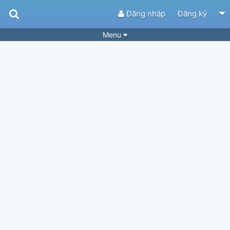
Đăng nhập
Đăng ký
Menu
Bài hát
Guitar Tabs
Playlist
Hợp âm
Điệu bài hát
Thể loại
Tìm theo hợp âm
Tải ứng dụng
Yêu cầu hợp âm
Thành Viên
Khóa học
Quản lý
84
Tắt quảng cáo