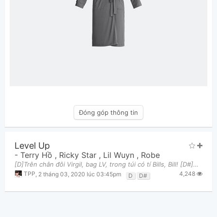
Đóng góp thông tin
Level Up
-
Terry Hồ
,
Ricky Star
,
Lil Wuyn
,
Robe
[D]Trên chân đôi Virgil, bag LV, trong túi có tí Bills, Bill! [D#]Making money, bitch. Bitches! An
4,248
TPP
,
2 tháng 03, 2020 lúc 03:45pm
D
D#