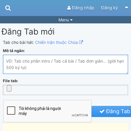
Đăng nhập
Đăng ký
Menu
Đăng Tab mới
Bài hát
Guitar Tabs
Playlist
Hợp âm
Tab cho bài hát:
Chiến trận thuộc Chúa
Mô tả ngắn:
Điệu bài hát
Thể loại
Tìm theo hợp âm
Tải ứng dụng
Yêu cầu hợp âm
Thành Viên
File tab:
Khóa học
Quản lý
62
Tắt quảng cáo
Đăng Tab