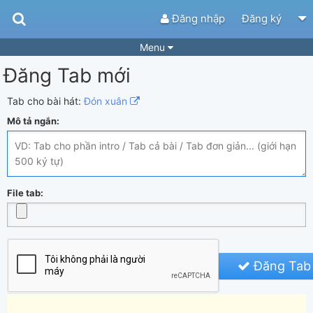
Đăng nhập
Đăng ký
Menu
Đăng Tab mới
Bài hát
Guitar Tabs
Playlist
Hợp âm
Tab cho bài hát:
Đón xuân
Mô tả ngắn:
Điệu bài hát
Thể loại
Tìm theo hợp âm
Tải ứng dụng
Yêu cầu hợp âm
Thành Viên
File tab:
Khóa học
Quản lý
58
Tắt quảng cáo
Đăng Tab