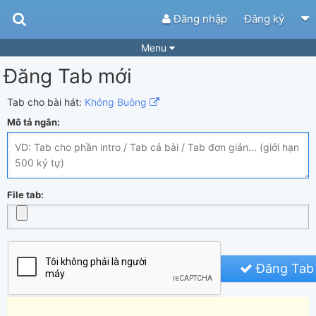
Đăng nhập
Đăng ký
Menu
Đăng Tab mới
Bài hát
Guitar Tabs
Playlist
Hợp âm
Tab cho bài hát:
Không Buông
Mô tả ngắn:
Điệu bài hát
Thể loại
Tìm theo hợp âm
Tải ứng dụng
Yêu cầu hợp âm
Thành Viên
File tab:
Khóa học
Quản lý
70
Tắt quảng cáo
Đăng Tab