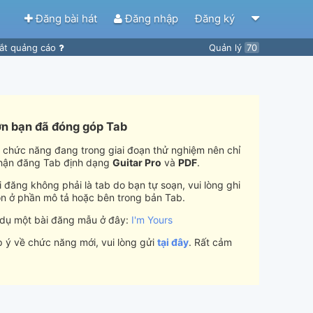
Đăng bài hát
Đăng nhập
Đăng ký
ắt quảng cáo
Quản lý
70
n bạn đã đóng góp Tab
i chức năng đang trong giai đoạn thử nghiệm nên chỉ
hận đăng Tab định dạng
Guitar Pro
và
PDF
.
 đăng không phải là tab do bạn tự soạn, vui lòng ghi
n ở phần mô tả hoặc bên trong bản Tab.
 dụ một bài đăng mẫu ở đây:
I'm Yours
 ý về chức năng mới, vui lòng gửi
tại đây
. Rất cảm