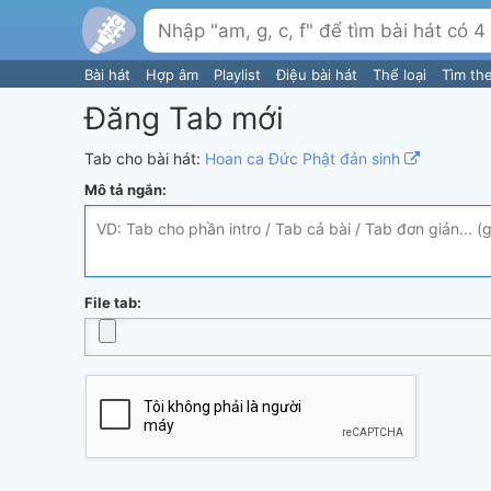
Bài hát
Hợp âm
Playlist
Điệu bài hát
Thể loại
Tìm th
Đăng Tab mới
Tab cho bài hát:
Hoan ca Đức Phật đản sinh
Mô tả ngắn:
File tab: