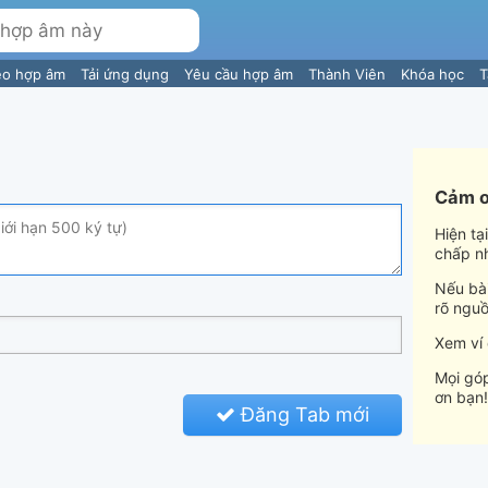
eo hợp âm
Tải ứng dụng
Yêu cầu hợp âm
Thành Viên
Khóa học
T
Cảm ơ
Hiện tạ
chấp n
Nếu bài
rõ nguồ
Xem ví
Mọi góp
ơn bạn!
Đăng Tab mới