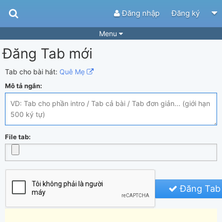
Đăng nhập
Đăng ký
Menu
Đăng Tab mới
Bài hát
Guitar Tabs
Playlist
Hợp âm
Tab cho bài hát:
Quê Mẹ
Mô tả ngắn:
Điệu bài hát
Thể loại
Tìm theo hợp âm
Tải ứng dụng
Yêu cầu hợp âm
Thành Viên
File tab:
Khóa học
Quản lý
87
Tắt quảng cáo
Đăng Tab