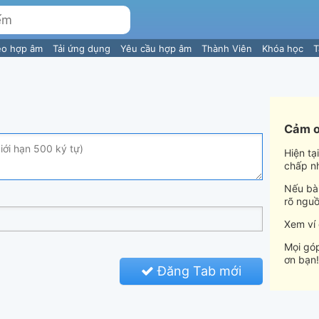
eo hợp âm
Tải ứng dụng
Yêu cầu hợp âm
Thành Viên
Khóa học
T
Cảm ơ
Hiện tạ
chấp n
Nếu bài
rõ nguồ
Xem ví
Mọi góp
ơn bạn!
Đăng Tab mới