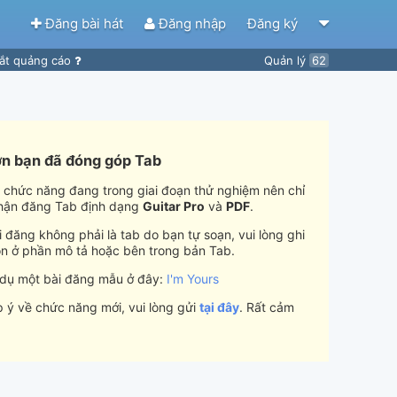
Đăng bài hát
Đăng nhập
Đăng ký
ắt quảng cáo
Quản lý
62
n bạn đã đóng góp Tab
i chức năng đang trong giai đoạn thử nghiệm nên chỉ
hận đăng Tab định dạng
Guitar Pro
và
PDF
.
 đăng không phải là tab do bạn tự soạn, vui lòng ghi
n ở phần mô tả hoặc bên trong bản Tab.
 dụ một bài đăng mẫu ở đây:
I'm Yours
 ý về chức năng mới, vui lòng gửi
tại đây
. Rất cảm