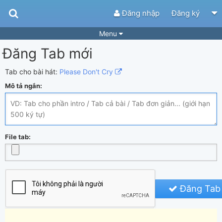
Đăng nhập
Đăng ký
Menu
Đăng Tab mới
Bài hát
Guitar Tabs
Playlist
Hợp âm
Tab cho bài hát:
Please Don't Cry
Mô tả ngắn:
Điệu bài hát
Thể loại
Tìm theo hợp âm
Tải ứng dụng
Yêu cầu hợp âm
Thành Viên
File tab:
Khóa học
Quản lý
53
Tắt quảng cáo
Đăng Tab