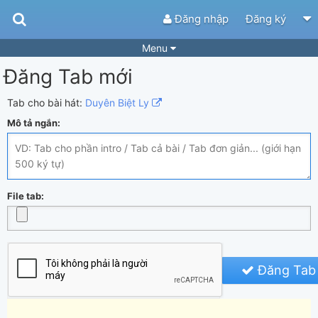
Đăng nhập
Đăng ký
Menu
Đăng Tab mới
Bài hát
Guitar Tabs
Playlist
Hợp âm
Tab cho bài hát:
Duyên Biệt Ly
Mô tả ngắn:
Điệu bài hát
Thể loại
Tìm theo hợp âm
Tải ứng dụng
Yêu cầu hợp âm
Thành Viên
File tab:
Khóa học
Quản lý
89
Tắt quảng cáo
Đăng Tab