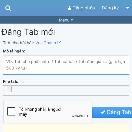
Đăng nhập
Đăng ký
Menu
Đăng Tab mới
Bài hát
Guitar Tabs
Playlist
Hợp âm
Tab cho bài hát:
Vua Thánh
Mô tả ngắn:
Điệu bài hát
Thể loại
Tìm theo hợp âm
Tải ứng dụng
Yêu cầu hợp âm
Thành Viên
File tab:
Khóa học
Quản lý
85
Tắt quảng cáo
Đăng Tab