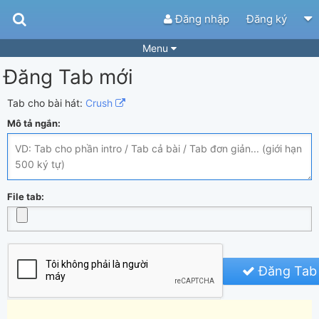
Đăng nhập
Đăng ký
Menu
Đăng Tab mới
Bài hát
Guitar Tabs
Playlist
Hợp âm
Tab cho bài hát:
Crush
Mô tả ngắn:
Điệu bài hát
Thể loại
Tìm theo hợp âm
Tải ứng dụng
Yêu cầu hợp âm
Thành Viên
File tab:
Khóa học
Quản lý
84
Tắt quảng cáo
Đăng Tab