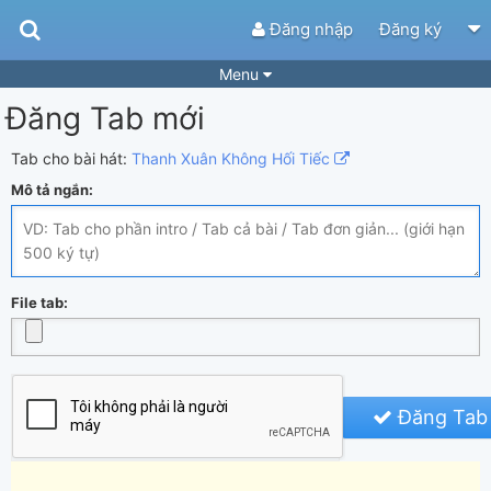
Đăng nhập
Đăng ký
Menu
Đăng Tab mới
Bài hát
Guitar Tabs
Playlist
Hợp âm
Tab cho bài hát:
Thanh Xuân Không Hối Tiếc
Mô tả ngắn:
Điệu bài hát
Thể loại
Tìm theo hợp âm
Tải ứng dụng
Yêu cầu hợp âm
Thành Viên
File tab:
Khóa học
Quản lý
51
Tắt quảng cáo
Đăng Tab